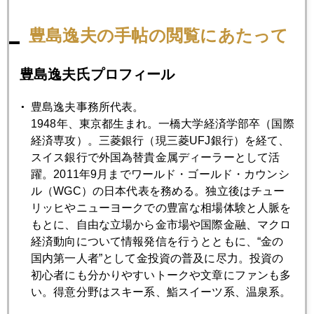
豊島逸夫の手帖の閲覧にあたって
2019年
1月
2月
3月
4月
5月
6月
豊島逸夫氏プロフィール
7月
8月
9月
10月
11月
12月
豊島逸夫事務所代表。
1948年、東京都生まれ。一橋大学経済学部卒（国際
経済専攻）。三菱銀行（現三菱UFJ銀行）を経て、
2019年11月29日
スイス銀行で外国為替貴金属ディーラーとして活
ＧＯＬＤ ＰＲＥＳＳ更新
躍。2011年9月までワールド・ゴールド・カウンシ
ル（WGC）の日本代表を務める。独立後はチュー
2019年11月26日
リッヒやニューヨークでの豊富な相場体験と人脈を
米中合意に向け本気度を探る市場
もとに、自由な立場から金市場や国際金融、マクロ
経済動向について情報発信を行うとともに、“金の
国内第一人者”として金投資の普及に尽力。投資の
2019年11月25日
初心者にも分かりやすいトークや文章にファンも多
１０００人のゴールド・セミナー
い。得意分野はスキー系、鮨スイーツ系、温泉系。