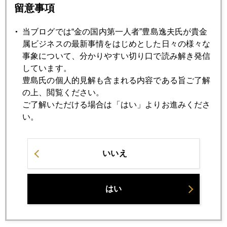
留意事項
2019年11月22日
渋野日向子プロに見る女性投資家の資質
当ブログでは“金の国内第一人者”豊島逸夫氏が貴金
属ビジネスの最新事情をはじめとした日々の様々な
事象について、分かりやすい切り口で読み解き発信
2019年11月21日
しています。
サブプライム危機再来はあるか
豊島氏の個人的見解も含まれる内容である旨ご了解
の上、閲覧ください。
ご了解いただける場合は「はい」よりお進みくださ
2019年11月20日
い。
金は「誰の債務でもない」資産
いいえ
2019年11月19日
米中貿易戦争、中国側の本音
はい
2019年11月18日
赤字まみれの国、アメリカ