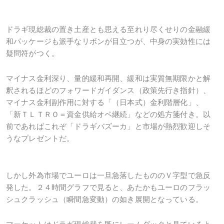
ドラギ現総裁の置き土産とも思える至れり尽くせりの金融緩
和パッケージも派手なリボンが目立つが、中身の実効性には
疑問符がつく。
マイナス金利深り、量的緩和再開、緩和は実質無期限かと解
釈されるほどのフォワードガイダンス（政策先行き指針）、
マイナス金利副作用に対する「（日本式）金利階層化」、
「新ＴＬＴＲＯ＝資金供給オペ継続」などの処方箋付き。以
前であればこれぞ「ドラギバズーカ」と市場が熱烈歓迎しそ
うなプレゼントだ。
しかし外為市場でユーロは一旦急落したもののＶ字型で急反
発した。２４時間グラフで見ると、あたかもユーロのフラッ
シュクラッシュ（瞬間急変動）の如き展開となっている。