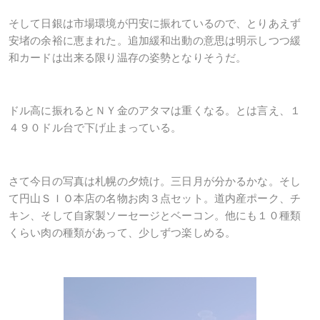
そして日銀は市場環境が円安に振れているので、とりあえず
安堵の余裕に恵まれた。追加緩和出動の意思は明示しつつ緩
和カードは出来る限り温存の姿勢となりそうだ。
ドル高に振れるとＮＹ金のアタマは重くなる。とは言え、１
４９０ドル台で下げ止まっている。
さて今日の写真は札幌の夕焼け。三日月が分かるかな。そし
て円山ＳＩＯ本店の名物お肉３点セット。道内産ポーク、チ
キン、そして自家製ソーセージとベーコン。他にも１０種類
くらい肉の種類があって、少しずつ楽しめる。