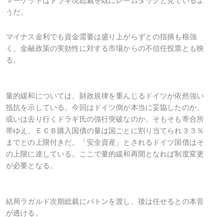
マーケットはドラギ現総裁を既にレームダックと見ているよ
うだ。
マイナス金利でも資金需要は盛り上がらずとの指摘も根強
く、金融政策の実効性に対する市場からの不信任投票とも映
る。
量的緩和については、財政規律を重んじるドイツが依然強い
抵抗を示している。今回はドイツ側が本当に妥協したのか、
或いは去り行くドラギ氏の強行突破なのか。そもそも寄合所
帯ゆえ、ＥＣＢ購入国債の量は国ごとに割り当てられ３３％
までとの上限付きだ。「安全資産」とされるドイツ国債はそ
の上限に達している。ここで量的緩和再開となれば制度変更
が必要となる。
結局ラガルド次期総裁にバトンを渡し、後は任せるとの本音
が透ける。