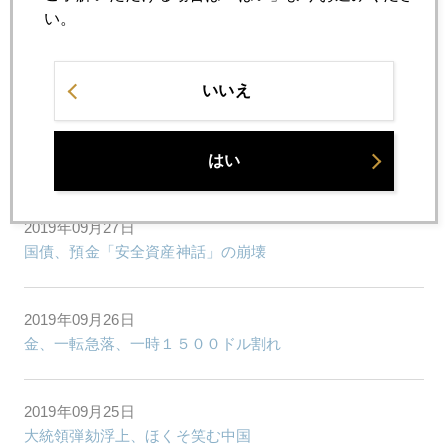
い。
1月
2月
3月
4月
5月
6月
7月
8月
9月
10月
11月
12月
いいえ
2019年09月30日
米中「証券」戦争にエスカレートの兆し
はい
2019年09月27日
国債、預金「安全資産神話」の崩壊
2019年09月26日
金、一転急落、一時１５００ドル割れ
2019年09月25日
大統領弾劾浮上、ほくそ笑む中国