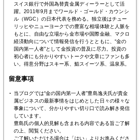
スイス銀行で外国為替貴金属ディーラーとして活
躍。2011年9月までワールド・ゴールド・カウンシ
ル（WGC）の日本代表を務める。独立後はチュー
リッヒやニューヨークでの豊富な相場体験と人脈を
もとに、自由な立場から金市場や国際金融、マクロ
経済動向について情報発信を行うとともに、“金の
国内第一人者”として金投資の普及に尽力。投資の
初心者にも分かりやすいトークや文章にファンも多
い。得意分野はスキー系、鮨スイーツ系、温泉系。
留意事項
当ブログでは“金の国内第一人者”豊島逸夫氏が貴金
属ビジネスの最新事情をはじめとした日々の様々な
事象について、分かりやすい切り口で読み解き発信
しています。
豊島氏の個人的見解も含まれる内容である旨ご了解
の上、閲覧ください。
2019年
ご了解いただける場合は「はい」よりお進みくださ