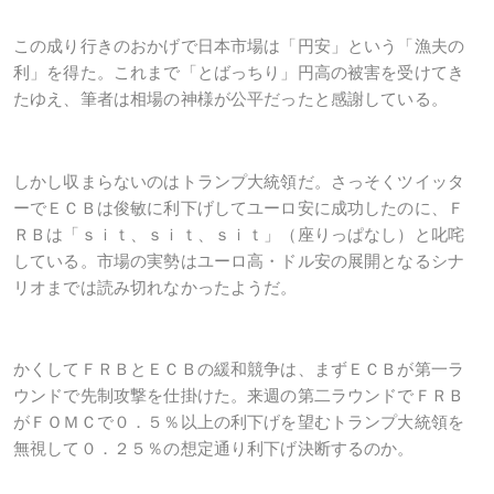
この成り行きのおかげで日本市場は「円安」という「漁夫の
利」を得た。これまで「とばっちり」円高の被害を受けてき
たゆえ、筆者は相場の神様が公平だったと感謝している。
しかし収まらないのはトランプ大統領だ。さっそくツイッタ
ーでＥＣＢは俊敏に利下げしてユーロ安に成功したのに、Ｆ
ＲＢは「ｓｉｔ、ｓｉｔ、ｓｉｔ」（座りっぱなし）と叱咤
している。市場の実勢はユーロ高・ドル安の展開となるシナ
リオまでは読み切れなかったようだ。
かくしてＦＲＢとＥＣＢの緩和競争は、まずＥＣＢが第一ラ
ウンドで先制攻撃を仕掛けた。来週の第二ラウンドでＦＲＢ
がＦＯＭＣで０．５％以上の利下げを望むトランプ大統領を
無視して０．２５％の想定通り利下げ決断するのか。