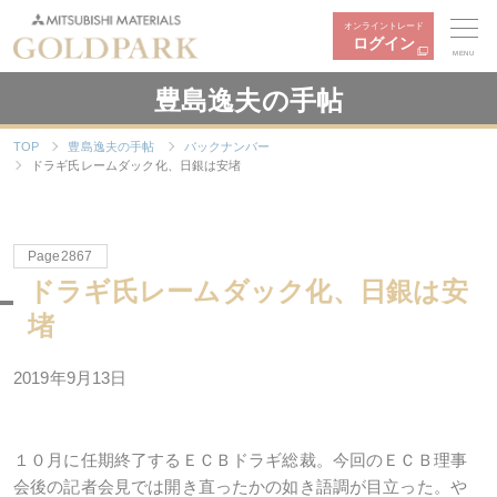
オンライントレード
ログイン
MENU
豊島逸夫の手帖
TOP
豊島逸夫の手帖
バックナンバー
ドラギ氏レームダック化、日銀は安堵
Page2867
ドラギ氏レームダック化、日銀は安
堵
2019年9月13日
１０月に任期終了するＥＣＢドラギ総裁。今回のＥＣＢ理事
会後の記者会見では開き直ったかの如き語調が目立った。や