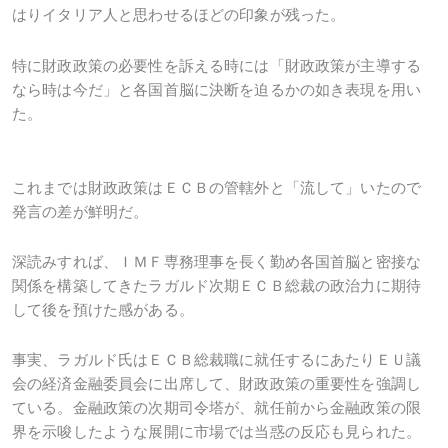
はりイタリア人と思わせるほどの印象が残った。
特に財政政策の必要性を訴える時には「財政政策が主導する
なら時は今だ」と各国首脳に決断を迫るかの如き表現を用い
た。
これまでは財政政策はＥＣＢの管轄外と「流して」いたので
発言の差が鮮明だ。
深読みすれば、ＩＭＦ専務理事を長く勤め各国首脳と密接な
関係を構築してきたラガルド次期ＥＣＢ総裁の政治力に期待
して後を預けた感がある。
事実、ラガルド氏はＥＣＢ総裁職に就任するにあたりＥＵ議
会の経済金融委員会に出席して、財政政策の重要性を強調し
ている。金融政策の次期司令塔が、就任前から金融政策の限
界を示唆したような展開に市場では当惑の反応も見られた。