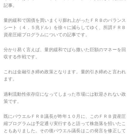
記事。
量的緩和で国債を買いまくり膨れ上がったＦＲＢのバランス
シート（４．５兆ドル）を徐々に減らしてゆく、所謂ＦＲＢ
資産圧縮プログラムについての記事です。
分かり易く言えば、量的緩和でばら撒いた巨額のマネーを回
収する作戦です。
これは金融引き締め政策となります。量的引き締めと言われ
ます。
過剰流動性依存症になってしまった市場には歓迎されない政
策です。
既にパウエルＦＲＢ議長が昨年１０月に、このＦＲＢ資産圧
縮プログラムは予定通り実行すると語って株急落を招いたこ
ともありました。その後パウエル議長はこの発言を修正して