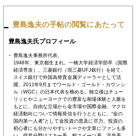
豊島逸夫の手帖の閲覧にあたって
2019年
豊島逸夫氏プロフィール
1月
2月
3月
4月
5月
6月
豊島逸夫事務所代表。
7月
8月
9月
10月
11月
12月
1948年、東京都生まれ。一橋大学経済学部卒（国際
経済専攻）。三菱銀行（現三菱UFJ銀行）を経て、
スイス銀行で外国為替貴金属ディーラーとして活
2019年01月31日
躍。2011年9月までワールド・ゴールド・カウンシ
パウエル氏「満額回答」、ＮＹ金は連日続騰
ル（WGC）の日本代表を務める。独立後はチュー
リッヒやニューヨークでの豊富な相場体験と人脈を
もとに、自由な立場から金市場や国際金融、マクロ
2019年01月31日
経済動向について情報発信を行うとともに、“金の
金、続騰
国内第一人者”として金投資の普及に尽力。投資の
初心者にも分かりやすいトークや文章にファンも多
い。得意分野はスキー系、鮨スイーツ系、温泉系。
2019年01月29日