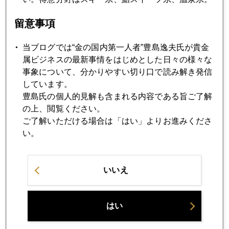
市場が注目するＦＲＢの「ステルス」利上げ
留意事項
2019年01月28日
当ブログでは“金の国内第一人者”豊島逸夫氏が貴金
金１３００ドル突破
属ビジネスの最新事情をはじめとした日々の様々な
事象について、分かりやすい切り口で読み解き発信
しています。
2019年01月25日
豊島氏の個人的見解も含まれる内容である旨ご了解
米国経済、減速か失速か
の上、閲覧ください。
ご了解いただける場合は「はい」よりお進みくださ
い。
2019年01月24日
中国の金準備増強
いいえ
2019年01月23日
米中「楽観」から「警戒」へ急転換
はい