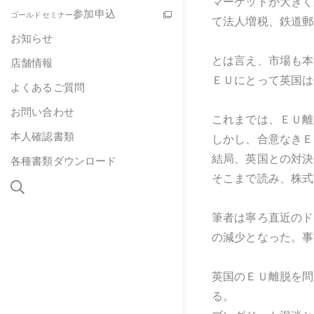
マーケットが大きく
参加申込
ゴールドセミナー
て法人増税、鉄道郵
お知らせ
とは言え、市場も本
店舗情報
ＥＵにとって英国は
よくあるご質問
お問い合わせ
これまでは、ＥＵ離
本人確認書類
しかし、合意なきＥ
結局、英国との対決
各種書類ダウンロード
そこまで読み、株式
筆者は寧ろ直近のド
の減少となった。事
英国のＥＵ離脱を問
る。