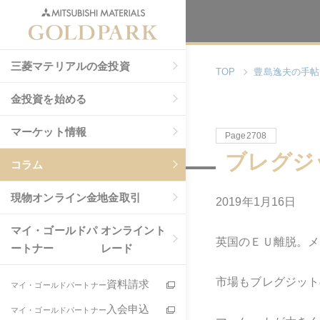
三菱マテリアルの金投資
TOP
豊島逸夫の手帖
金投資を始める
マーケット情報
Page2708
ブレグジ
コラム
現物
オンライン金地金取引
2019年1月16日
マイ・ゴールドパ
オンライント
英国のＥＵ離脱。メ
ートナー
レード
市場もブレグジット
資料請求
マイ・ゴールドパートナー
入会申込
マイ・ゴールドパートナー