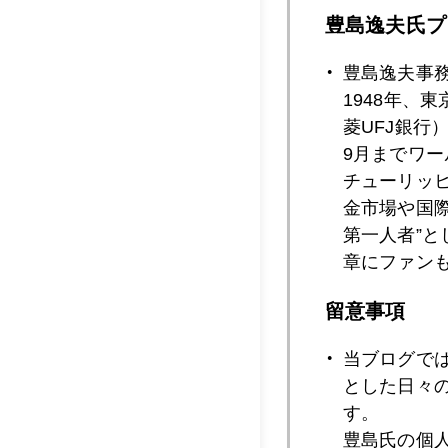
豊島逸夫氏プ
2019年01月2
豊島逸夫事
1948年、
菱UFJ銀行
2019年01月2
9月までワ
チューリッ
金市場や国
2019年01月2
第一人者”
章にファン
留意事項
2019年01月2
当ブログで
とした日々
2019年01月2
す。
豊島氏の個