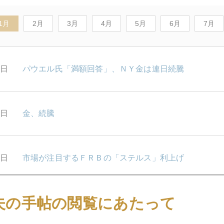
1月
2月
3月
4月
5月
6月
7月
1日
パウエル氏「満額回答」、ＮＹ金は連日続騰
1日
金、続騰
9日
市場が注目するＦＲＢの「ステルス」利上げ
夫の手帖の閲覧にあたって
8日
金１３００ドル突破