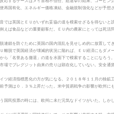
反応するケースはメイ首相不信任、総選挙の結果、コービン
便再国有化、エネルギー価格凍結、金融規制強化などが予想
音では英国とＥＵがいずれ妥協の道を模索せざるを得ないと
例えば食品などの重要顧客だ。ＥＵ内の農家にとっては死活
脱連鎖を防ぐために英国の国内混乱を見せしめ的に放置して
Ｕ離脱で英国経済が壊滅的状況に陥れば、ＥＵ経済にもダメ
から「名誉ある撤退」の道を水面下で模索することになろう
市場でブレグジット由来の売りは顕在化していない。安全通
イツ経済指標悪化の方が気になる。２０１８年１１月の独鉱
前予測は０．３％上昇だった。米中貿易戦争の影響が欧州に
う国民投票の時には、欧州に未だ元気なドイツがいた。しか