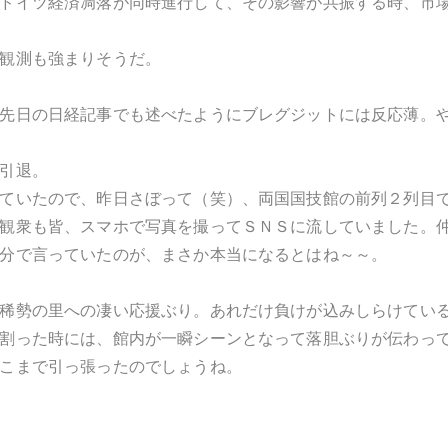
ドイツ経済凋落が同時進行して、その影響が共振する時、市
観測も強まりそうだ。
先日の日経記事でも述べたようにブレグジットには反応薄。
引退。
ていたので、昨日さぼって（笑）、両国国技館の前列２列目
観衆も皆、スマホで写真を撮ってＳＮＳに流していました。
分で言っていたのが、まさか本当になるとはね～～。
稀勢の里への凄い応援ぶり。あれだけ負けが込みしらけてい
割った時には、館内が一瞬シーンとなって落胆ぶりが伝わっ
こまで引っ張ったのでしょうね。