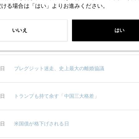
だける場合は「はい」よりお進みください。
8日
日本電産ショック拡散止めた米中楽観論
いいえ
はい
7日
市場の懸念は英国よりドイツ
6日
ブレグジット迷走、史上最大の離婚協議
5日
トランプも持て余す「中国三大格差」
1日
米国債が格下げされる日