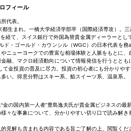
ロフィール
5日
米国経済、減速か失速か
務所代表。
東京都生まれ。一橋大学経済学部卒（国際経済専攻）。
）を経て、スイス銀行で外国為替貴金属ディーラーとして
4日
中国の金準備増強
ールド・ゴールド・カウンシル（WGC）の日本代表を務
ヒやニューヨークでの豊富な相場体験と人脈をもとに、
際金融、マクロ経済動向について情報発信を行うとともに
3日
米中「楽観」から「警戒」へ急転換
として金投資の普及に尽力。投資の初心者にも分かりやす
も多い。得意分野はスキー系、鮨スイーツ系、温泉系。
3日
どうなる、今年の景気
は“金の国内第一人者”豊島逸夫氏が貴金属ビジネスの最
の様々な事象について、分かりやすい切り口で読み解き
1日
中国「６年で１兆ドル輸入増」の本気度
人的見解も含まれる内容である旨ご了解の上、閲覧くだ