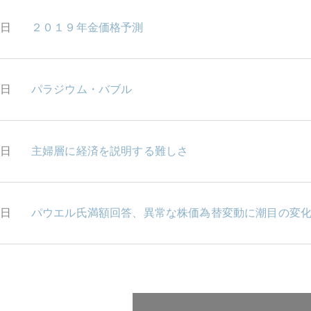
0日
２０１９年金価格予測
9日
パラジウム・バブル
8日
主婦層に経済を説明する難しさ
7日
パウエル氏満額回答、異常な株価為替変動に潮目の変