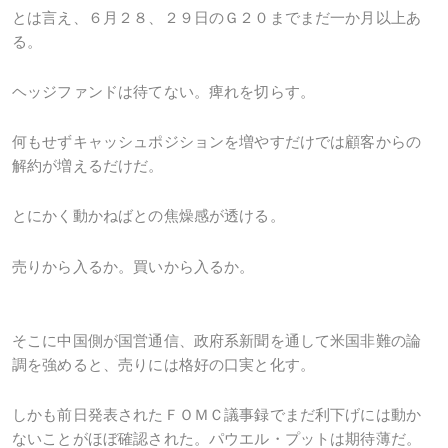
とは言え、６月２８、２９日のＧ２０までまだ一か月以上あ
る。
ヘッジファンドは待てない。痺れを切らす。
何もせずキャッシュポジションを増やすだけでは顧客からの
解約が増えるだけだ。
とにかく動かねばとの焦燥感が透ける。
売りから入るか。買いから入るか。
そこに中国側が国営通信、政府系新聞を通して米国非難の論
調を強めると、売りには格好の口実と化す。
しかも前日発表されたＦＯＭＣ議事録でまだ利下げには動か
ないことがほぼ確認された。パウエル・プットは期待薄だ。