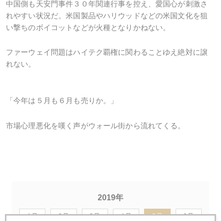
中国側も天安門事件３０年関連行事を控え、愛国心が刺激さ
れやすい状況だ。米国製品やハリウッドなどの米国文化を狙
い撃ちのボイコットなどが火種となりかねない。
ファーウェイ問題はハイテク覇権に関わることゆえ絶対に譲
れない。
「今年は５月も６月も売りか。」
市場心理悪化を嘆く声がウォール街から流れてくる。
2019年
1月
2月
3月
4月
5月
6月