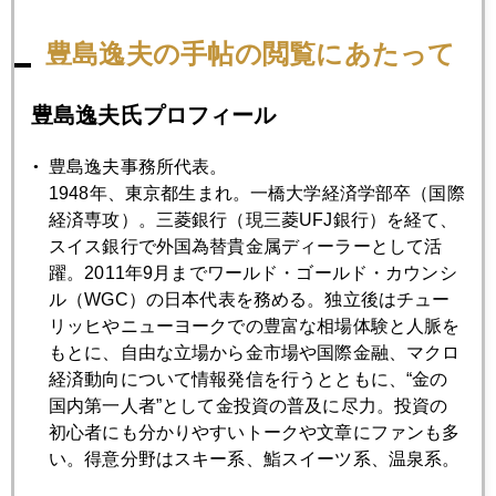
7月
8月
9月
10月
11月
12月
豊島逸夫の手帖の閲覧にあたって
豊島逸夫氏プロフィール
2019年05月31日
日本市場、暁の異変
豊島逸夫事務所代表。
1948年、東京都生まれ。一橋大学経済学部卒（国際
経済専攻）。三菱銀行（現三菱UFJ銀行）を経て、
2019年05月30日
スイス銀行で外国為替貴金属ディーラーとして活
中東有石油、中国有稀土
躍。2011年9月までワールド・ゴールド・カウンシ
ル（WGC）の日本代表を務める。独立後はチュー
2019年05月29日
リッヒやニューヨークでの豊富な相場体験と人脈を
トランプ大統領訪日直後、ＮＹ株急落のワケ
もとに、自由な立場から金市場や国際金融、マクロ
経済動向について情報発信を行うとともに、“金の
国内第一人者”として金投資の普及に尽力。投資の
2019年05月28日
初心者にも分かりやすいトークや文章にファンも多
関税引き上げ合戦からハイテク覇権争いへ
い。得意分野はスキー系、鮨スイーツ系、温泉系。