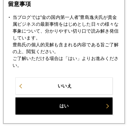
留意事項
2019年05月27日
大統領来日、問われる日本株
当ブログでは“金の国内第一人者”豊島逸夫氏が貴金
属ビジネスの最新事情をはじめとした日々の様々な
事象について、分かりやすい切り口で読み解き発信
2019年05月24日
しています。
Ｇ２０まで待てない市場
豊島氏の個人的見解も含まれる内容である旨ご了解
の上、閲覧ください。
ご了解いただける場合は「はい」よりお進みくださ
2019年05月23日
い。
貿易摩擦雑感
いいえ
2019年05月22日
最近の金価格動向
はい
2019年05月21日
元プラチナディーラーの独り言