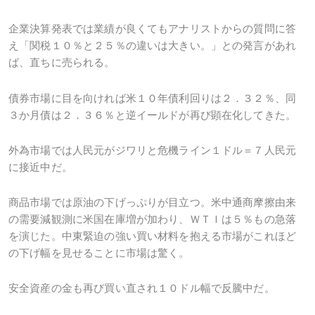
企業決算発表では業績が良くてもアナリストからの質問に答
え「関税１０％と２５％の違いは大きい。」との発言があれ
ば、直ちに売られる。
債券市場に目を向ければ米１０年債利回りは２．３２％、同
３か月債は２．３６％と逆イールドが再び顕在化してきた。
外為市場では人民元がジワリと危機ライン１ドル＝７人民元
に接近中だ。
商品市場では原油の下げっぷりが目立つ。米中通商摩擦由来
の需要減観測に米国在庫増が加わり、ＷＴＩは５％もの急落
を演じた。中東緊迫の強い買い材料を抱える市場がこれほど
の下げ幅を見せることに市場は驚く。
安全資産の金も再び買い直され１０ドル幅で反騰中だ。