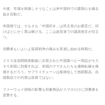
今後、市場を刺激しそうなことは米中国内での愛国心を煽る
如き言動だ。
米国側では、そもそも「中国叩き」は民主党のお家芸だ。叩
けばとにかく票は稼げる。ここは超党派での議員発言が目立
つ。
消費者もいよいよ貿易戦争の痛みを実感し始める時期だ。
２５％追加関税発動後に出荷された中国製ベビー用品がそろ
そろ米国に到着すれば、米国のママさんたちも価格転嫁を痛
感するだろう。サプライチェーンは複雑化して他国製品、自
国製品での代替は容易ではない。
ファーウェイ排除の影響も対象商品がスマホだけに消費者を
直撃する。