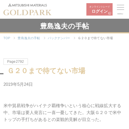
オンライントレード
ログイン
MENU
豊島逸夫の手帖
TOP
豊島逸夫の手帖
バックナンバー
Ｇ２０まで待てない市場
Page2792
Ｇ２０まで待てない市場
2019年5月24日
米中貿易戦争がハイテク覇権争いという核心に戦線拡大する
中、市場は要人発言に一喜一憂してきた。大阪Ｇ２０で米中
トップの手打ちがあるとの楽観的見解が目立った。