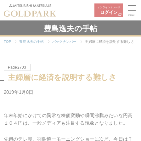
オンライントレード
ログイン
MENU
豊島逸夫の手帖
TOP
豊島逸夫の手帖
バックナンバー
主婦層に経済を説明する難しさ
Page2703
主婦層に経済を説明する難しさ
2019年1月8日
年末年始にかけての異常な株価変動や瞬間沸騰みたいな円高
１０４円は、一般メディアも注目する現象となりました。
先週のテレ朝、羽鳥慎一モーニングショーに次ぎ、今日はＴ