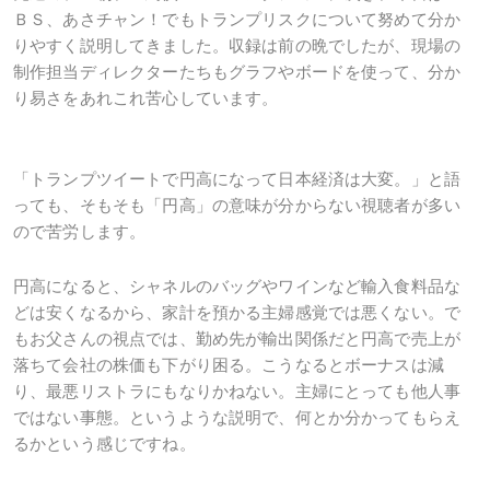
ＢＳ、あさチャン！でもトランプリスクについて努めて分か
りやすく説明してきました。収録は前の晩でしたが、現場の
制作担当ディレクターたちもグラフやボードを使って、分か
り易さをあれこれ苦心しています。
「トランプツイートで円高になって日本経済は大変。」と語
っても、そもそも「円高」の意味が分からない視聴者が多い
ので苦労します。
円高になると、シャネルのバッグやワインなど輸入食料品な
どは安くなるから、家計を預かる主婦感覚では悪くない。で
もお父さんの視点では、勤め先が輸出関係だと円高で売上が
落ちて会社の株価も下がり困る。こうなるとボーナスは減
り、最悪リストラにもなりかねない。主婦にとっても他人事
ではない事態。というような説明で、何とか分かってもらえ
るかという感じですね。