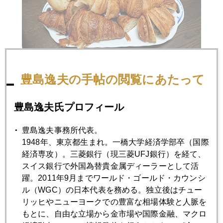
豊島逸夫の手帖の閲覧にあたって
豊島逸夫氏プロフィール
豊島逸夫事務所代表。
2019年
1948年、東京都生まれ。一橋大学経済学部卒（国際
1月
2月
3月
4月
5月
6月
経済専攻）。三菱銀行（現三菱UFJ銀行）を経て、
スイス銀行で外国為替貴金属ディーラーとして活
7月
8月
9月
10月
11月
12月
躍。2011年9月までワールド・ゴールド・カウンシ
ル（WGC）の日本代表を務める。独立後はチュー
リッヒやニューヨークでの豊富な相場体験と人脈を
2019年01月31日
もとに、自由な立場から金市場や国際金融、マクロ
パウエル氏「満額回答」、ＮＹ金は連日続騰