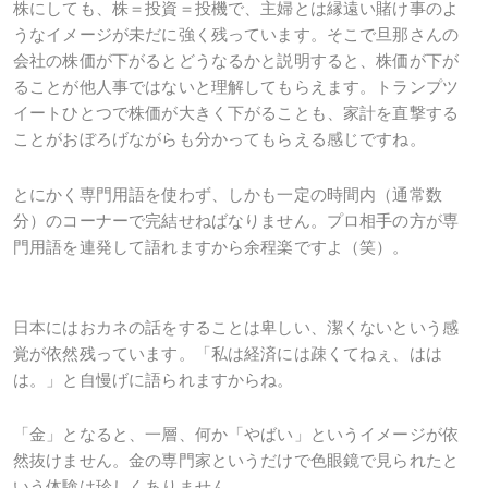
株にしても、株＝投資＝投機で、主婦とは縁遠い賭け事のよ
うなイメージが未だに強く残っています。そこで旦那さんの
会社の株価が下がるとどうなるかと説明すると、株価が下が
ることが他人事ではないと理解してもらえます。トランプツ
イートひとつで株価が大きく下がることも、家計を直撃する
ことがおぼろげながらも分かってもらえる感じですね。
とにかく専門用語を使わず、しかも一定の時間内（通常数
分）のコーナーで完結せねばなりません。プロ相手の方が専
門用語を連発して語れますから余程楽ですよ（笑）。
日本にはおカネの話をすることは卑しい、潔くないという感
覚が依然残っています。「私は経済には疎くてねぇ、はは
は。」と自慢げに語られますからね。
「金」となると、一層、何か「やばい」というイメージが依
然抜けません。金の専門家というだけで色眼鏡で見られたと
いう体験は珍しくありません。