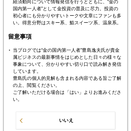
経済動向について情報発信を行うとともに、“金の
国内第一人者”として金投資の普及に尽力。投資の
初心者にも分かりやすいトークや文章にファンも多
2019年01月31日
い。得意分野はスキー系、鮨スイーツ系、温泉系。
金、続騰
留意事項
2019年01月29日
当ブログでは“金の国内第一人者”豊島逸夫氏が貴金
市場が注目するＦＲＢの「ステルス」利上げ
属ビジネスの最新事情をはじめとした日々の様々な
事象について、分かりやすい切り口で読み解き発信
しています。
2019年01月28日
豊島氏の個人的見解も含まれる内容である旨ご了解
金１３００ドル突破
の上、閲覧ください。
ご了解いただける場合は「はい」よりお進みくださ
い。
2019年01月25日
米国経済、減速か失速か
いいえ
2019年01月24日