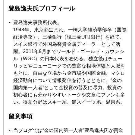
豊島逸夫氏プロフィール
2019年06月26日
「元気をもらう」の違和感
豊島逸夫事務所代表。
1948年、東京都生まれ。一橋大学経済学部卒（国際
経済専攻）。三菱銀行（現三菱UFJ銀行）を経て、
2019年06月25日
スイス銀行で外国為替貴金属ディーラーとして活
金急騰止まらず、ビットコインと相乗効果も
躍。2011年9月までワールド・ゴールド・カウンシ
ル（WGC）の日本代表を務める。独立後はチュー
リッヒやニューヨークでの豊富な相場体験と人脈を
2019年06月24日
もとに、自由な立場から金市場や国際金融、マクロ
中東緊迫、有事の金ドカ買いは「悪魔の選択」
経済動向について情報発信を行うとともに、“金の
国内第一人者”として金投資の普及に尽力。投資の
初心者にも分かりやすいトークや文章にファンも多
2019年06月21日
い。得意分野はスキー系、鮨スイーツ系、温泉系。
金１４００ドル突破
留意事項
2019年06月20日
当ブログでは“金の国内第一人者”豊島逸夫氏が貴金
ＦＯＭＣと中東緊迫でＮＹ金１３６０ドル超え