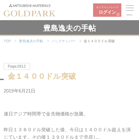
オンライントレード
ログイン
MENU
豊島逸夫の手帖
TOP
豊島逸夫の手帖
バックナンバー
金１４００ドル突破
Page2812
金１４００ドル突破
2019年6月21日
連日アジア時間帯で金先物価格が急騰。
昨日１３８０ドル突破した後、今日は１４００ドル超えを演
じています。その後１３９０ドルまで売戻し。