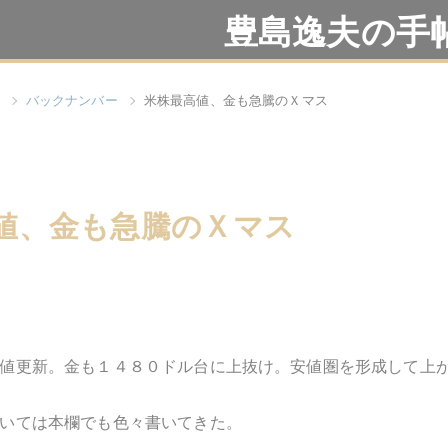
豊島逸夫の手
バックナンバー
米株最高値、金も急騰のＸマス
値、金も急騰のＸマス
値更新。金も１４８０ドル台に上抜け。安値圏を形成して上
いては本欄でも色々書いてきた。