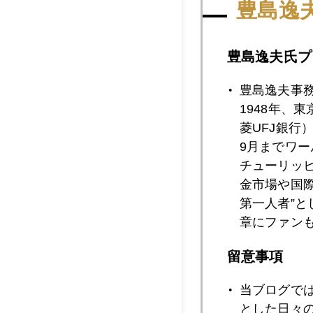
豊島逸
2019年12月2
豊島逸夫氏プ
豊島逸夫事
1948年、
2019年12月2
菱UFJ銀行
9月までワ
チューリッ
2019年12月1
金市場や国
第一人者”
章にファン
2019年12月1
留意事項
当ブログで
2019年12月1
とした日々