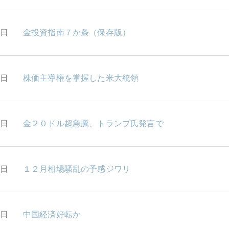
6日
金投資指南７か条（保存版）
5日
株価主導権を掌握した米大統領
4日
金２０ドル超急騰、トランプ氏発言で
3日
１２月相場騒乱の予感ジワリ
2日
中国経済好転か