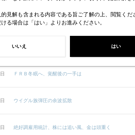
人的見解も含まれる内容である旨ご了解の上、閲覧くだ
3日
米中部分合意、くせ者は「原状回帰」条項
だける場合は「はい」よりお進みください。
いいえ
はい
2日
エコノミスト懇親会
1日
ＦＲＢ冬眠へ、覚醒後の一手は
0日
ウイグル族弾圧の余波拡散
9日
絶好調雇用統計、株には追い風、金は頭重く