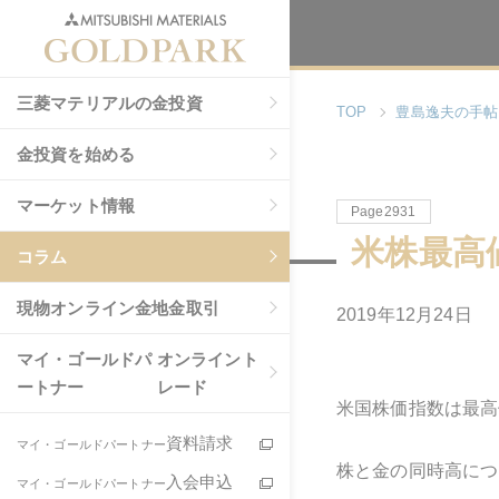
三菱マテリアルの金投資
TOP
豊島逸夫の手帖
金投資を始める
マーケット情報
Page2931
米株最高
コラム
現物
オンライン金地金取引
2019年12月24日
マイ・ゴールドパ
オンライント
ートナー
レード
米国株価指数は最高
資料請求
マイ・ゴールドパートナー
株と金の同時高につ
入会申込
マイ・ゴールドパートナー