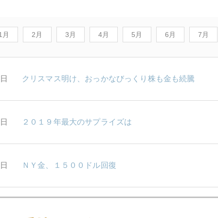
1月
2月
3月
4月
5月
6月
7月
7日
クリスマス明け、おっかなびっくり株も金も続騰
6日
２０１９年最大のサプライズは
5日
ＮＹ金、１５００ドル回復
4日
米株最高値、金も急騰のＸマス