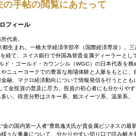
夫の手帖の閲覧にあたって
3日
金を巡る各国の思惑
ロフィール
務所代表。
東京都生まれ。一橋大学経済学部卒（国際経済専攻）。
0日
カリスマ投資家、涙のワケ
）を経て、スイス銀行で外国為替貴金属ディーラーとして
ールド・ゴールド・カウンシル（WGC）の日本代表を務
ヒやニューヨークでの豊富な相場体験と人脈をもとに、
9日
金価格を読む６つの勘所（保存版）
際金融、マクロ経済動向について情報発信を行うとともに
として金投資の普及に尽力。投資の初心者にも分かりやす
も多い。得意分野はスキー系、鮨スイーツ系、温泉系。
7日
米株価最高値更新、トランプ氏再選へ追い風
は“金の国内第一人者”豊島逸夫氏が貴金属ビジネスの最
6日
米中合意相場、２０２０年への教訓
の様々な事象について、分かりやすい切り口で読み解き