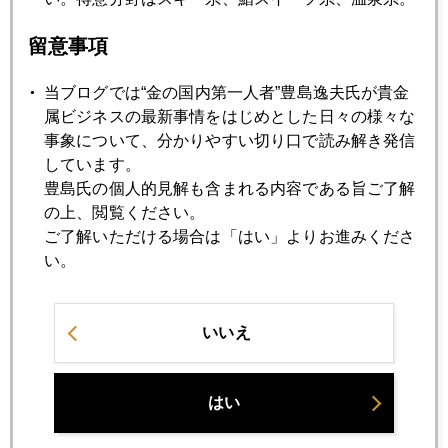
2019年12月24日
米株最高値、金も急騰のＸマス
留意事項
2019年12月23日
当ブログでは“金の国内第一人者”豊島逸夫氏が貴金
金を巡る各国の思惑
属ビジネスの最新事情をはじめとした日々の様々な
事象について、分かりやすい切り口で読み解き発信
しています。
2019年12月20日
豊島氏の個人的見解も含まれる内容である旨ご了解
カリスマ投資家、涙のワケ
の上、閲覧ください。
ご了解いただける場合は「はい」よりお進みくださ
い。
2019年12月19日
金価格を読む６つの勘所（保存版）
いいえ
2019年12月17日
米株価最高値更新、トランプ氏再選へ追い風
はい