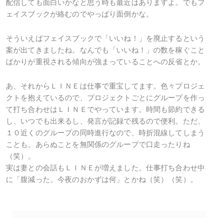
配信しても面白いかなと思う時も最近はありますよ。でもフ
ェイスブックが絡むのでやっぱり面倒かな。
そういえばフェイスブックで「いいね！」を廃止するという
案が出てきましたね。なんでも「いいね！」の数を稼ぐこと
ばかりが重視される傾向が強まっていることへの反省とか。
あ、それからＬＩＮＥは仕事で重宝してます。色々プロジェ
クトを抱えているので、プロジェクトごとにグループを作っ
て打ち合わせはＬＩＮＥでやっています。時間も節約できる
し、いつでも出来るし、発言が記録で残るので便利。ただ、
１０近くのグループの同時進行なので、時折混線してしまう
ことも。あらぬことを無関係のグループで口走ったりね
（笑）。
実は妻との会話もＬＩＮＥが増えました。仕事打ち合わせ中
に「腹減った。今夜のおかずは何」とかね（笑）（笑）。