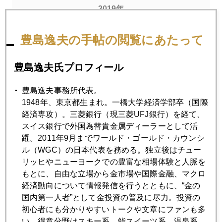
2019年
1月
2月
3月
4月
5月
6月
豊島逸夫の手帖の閲覧にあたって
7月
8月
9月
10月
11月
12月
豊島逸夫氏プロフィール
2019年12月27日
豊島逸夫事務所代表。
クリスマス明け、おっかなびっくり株も金も続騰
1948年、東京都生まれ。一橋大学経済学部卒（国際
経済専攻）。三菱銀行（現三菱UFJ銀行）を経て、
スイス銀行で外国為替貴金属ディーラーとして活
2019年12月26日
躍。2011年9月までワールド・ゴールド・カウンシ
２０１９年最大のサプライズは
ル（WGC）の日本代表を務める。独立後はチュー
リッヒやニューヨークでの豊富な相場体験と人脈を
もとに、自由な立場から金市場や国際金融、マクロ
2019年12月25日
経済動向について情報発信を行うとともに、“金の
ＮＹ金、１５００ドル回復
国内第一人者”として金投資の普及に尽力。投資の
初心者にも分かりやすいトークや文章にファンも多
い。得意分野はスキー系、鮨スイーツ系、温泉系。