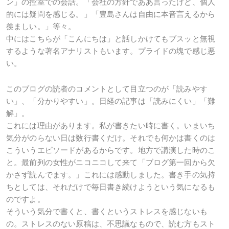
ン」の控室での会話。「会社の方針でああ言ったけど、個人
的には疑問を感じる。」「豊島さんは自由に本音言えるから
羨ましい。」等々。
中にはこちらが「こんにちは」と話しかけてもブスッと無視
するような著名アナリストもいます。プライドの塊で感じ悪
い。
このブログの読者のコメントとして目立つのが「読みやす
い」、「分かりやすい」。日経の記事は「読みにくい」「難
解」。
これには理由があります。私が書きたい時に書く。いまいち
気分がのらない日は数行書くだけ。それでも何かは書くのは
こういうエピソードがあるからです。地方で講演した時のこ
と。最前列の女性がニコニコして来て「ブログ第一回から欠
かさず読んでます。」これには感動しました。書き手の気持
ちとしては、それだけで毎日書き続けようという気になるも
のですよ。
そういう気分で書くと、書くというストレスを感じないも
の。ストレスのない原稿は、不思議なもので、読む方もスト