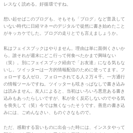
レスなく読める。好循環ですね。
想い起せばこのブログも、そもそも「ブログ」など普及して
いない時代に日経マネーのデジタルで徒然に書き始めたこと
がキッカケでした。ブログの走りとでも言えましょうか。
私はフェイスブックはやりません。理由は単に面倒くさいか
ら。誰それが週末にどこ行って何食べたかまで興味ない
（笑）。別にフェイスブック経由で「お友達」になる気もな
いし。ツイッターは一方的情報配信のために使ってます。フ
ォローする人ゼロ、フォローされてる人２万４千。一方通行
の情報ツールですね。ツイッターも呟きっぱなしで書き込み
は読みません。友人によると、当初はいろいろ悪意ある書き
込みもあったらしいですが、私が全く反応しないのでやる気
を喪失して（笑）今では無くなったそうです。善意の書き込
みには、ごめんなさい、ものぐさなもので。
ただ、感動する旨いものに出会った時には、インスタやって