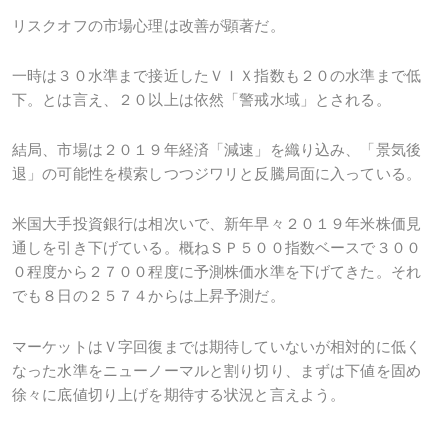
リスクオフの市場心理は改善が顕著だ。
一時は３０水準まで接近したＶＩＸ指数も２０の水準まで低
下。とは言え、２０以上は依然「警戒水域」とされる。
結局、市場は２０１９年経済「減速」を織り込み、「景気後
退」の可能性を模索しつつジワリと反騰局面に入っている。
米国大手投資銀行は相次いで、新年早々２０１９年米株価見
通しを引き下げている。概ねＳＰ５００指数ベースで３００
０程度から２７００程度に予測株価水準を下げてきた。それ
でも８日の２５７４からは上昇予測だ。
マーケットはＶ字回復までは期待していないが相対的に低く
なった水準をニューノーマルと割り切り、まずは下値を固め
徐々に底値切り上げを期待する状況と言えよう。