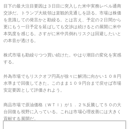
目下の最大注目要因は３日目に突入した米中実務レベル通商
交渉だ。トランプ大統領は楽観的見通しを語る。市場は株価
を意識しての発言かと勘繰る。とは言え、予定の２日間から
更にもう一日予定を延ばしても交渉は続けるとの展開に米中
本気度を感じる。さすがに米中共倒れリスクは回避したいと
の本音が透ける。
株式市場も勘繰りつつ買い続けた。やはり潮目の変化を実感
する。
外為市場でもリスクオフ円高が徐々に解消に向かい１０８円
水準まで回復してきた。このまま１０９円台まで戻せば市場
安定要因として評価されよう。
商品市場で原油価格（ＷＴＩ）が１．２％反騰して５０の大
台回復も視野に入っている。これは市場心理改善には大きく
貢献する展開だ。