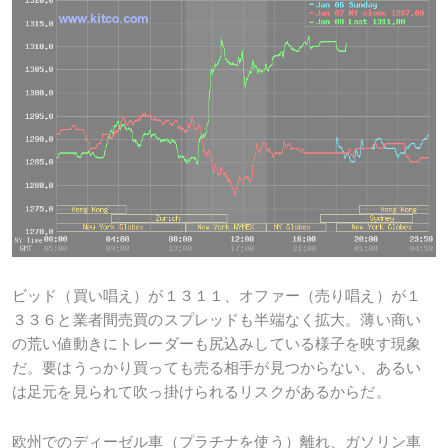
ビッド（買い唱え）が１３１１、オファー（売り唱え）が１
３３６と業者間売買のスプレッドも半端なく拡大。薄い商い
の荒い値動きにトレーダーも尻込みしている様子を映す現象
だ。要はうっかり買っても売る相手が見つからない、あるい
は足元を見られて吹っ掛けられるリスクがあるからだ。
欧州でのディーゼル車（プラチナを使う）離れ、ガソリン車