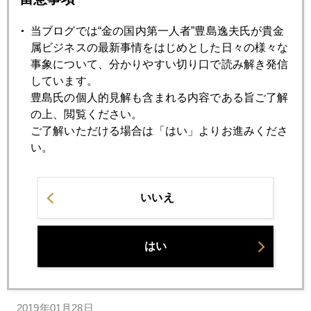
2019年
当ブログでは“金の国内第一人者”豊島逸夫氏が貴金
1月
2月
3月
4月
5月
6月
属ビジネスの最新事情をはじめとした日々の様々な
7月
8月
9月
10月
11月
12月
事象について、分かりやすい切り口で読み解き発信
しています。
豊島氏の個人的見解も含まれる内容である旨ご了解
の上、閲覧ください。
2019年01月31日
ご了解いただける場合は「はい」よりお進みくださ
パウエル氏「満額回答」、ＮＹ金は連日続騰
い。
2019年01月31日
金、続騰
いいえ
2019年01月29日
はい
市場が注目するＦＲＢの「ステルス」利上げ
2019年01月28日