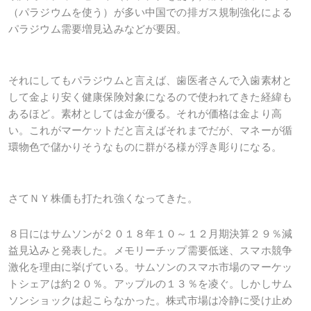
（パラジウムを使う）が多い中国での排ガス規制強化による
パラジウム需要増見込みなどが要因。
それにしてもパラジウムと言えば、歯医者さんで入歯素材と
して金より安く健康保険対象になるので使われてきた経緯も
あるほど。素材としては金が優る。それが価格は金より高
い。これがマーケットだと言えばそれまでだが、マネーが循
環物色で儲かりそうなものに群がる様が浮き彫りになる。
さてＮＹ株価も打たれ強くなってきた。
８日にはサムソンが２０１８年１０～１２月期決算２９％減
益見込みと発表した。メモリーチップ需要低迷、スマホ競争
激化を理由に挙げている。サムソンのスマホ市場のマーケッ
トシェアは約２０％。アップルの１３％を凌ぐ。しかしサム
ソンショックは起こらなかった。株式市場は冷静に受け止め