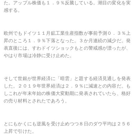
た。アップル株価も１．９％反騰している。潮目の変化を実
感する。
欧州でもドイツ１１月鉱工業生産指数が事前予測０．３％上
昇のところ１．９％下落となった。３か月連続の減少だ。発
表直後には、すわドイツショックもとの警戒感が漂ったが、
やはり市場は冷静に受け止めた。
そして世銀が世界経済に「暗雲」と題する経済見通しを発表
した。２０１９年世界経済は２．９％に減速との内容だ。も
しこれが年末年始の株価大変動期に発表されていたら、格好
の売り材料とされたであろう。
とにもかくにも逆風を受け止めつつ８日のダウ平均は２５６
上昇で引けた。