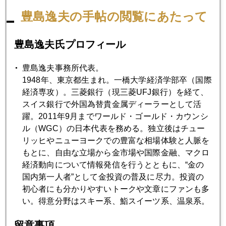
豊島逸夫の手帖の閲覧にあたって
朝一、一番乗りできれいに圧雪整備されたゲレンデを滑る。
極上の体験だね～～。
豊島逸夫氏プロフィール
豊島逸夫事務所代表。
1948年、東京都生まれ。一橋大学経済学部卒（国際
経済専攻）。三菱銀行（現三菱UFJ銀行）を経て、
スイス銀行で外国為替貴金属ディーラーとして活
躍。2011年9月までワールド・ゴールド・カウンシ
ル（WGC）の日本代表を務める。独立後はチュー
リッヒやニューヨークでの豊富な相場体験と人脈を
もとに、自由な立場から金市場や国際金融、マクロ
経済動向について情報発信を行うとともに、“金の
国内第一人者”として金投資の普及に尽力。投資の
初心者にも分かりやすいトークや文章にファンも多
い。得意分野はスキー系、鮨スイーツ系、温泉系。
留意事項