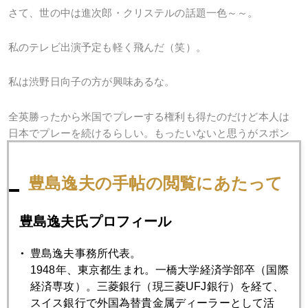
さて、世の中は進次郎・クリステルの話題一色～～。
私のテレビ出演予定も軽く飛んだ（笑）。
私は渋野日向子の方が興味あるな。
全英勝ったから米国でプレーする権利も得たのだけど本人は
日本でプレーを続けるらしい。もったいないと思うがスポン
サーへの配慮か。
豊島逸夫の手帖の閲覧にあたって
とにかく進次郎・クリステルも暗い話題ではないが、渋野の
方がより爽やかで明るい話題だよ。あのスマイルは意識して
出来るものではない。彼女に注目して一早くスポンサーにな
豊島逸夫氏プロフィール
った岡山の地元テレビ局は柔道で言えば一本取ったね。
豊島逸夫事務所代表。
1948年、東京都生まれ。一橋大学経済学部卒（国際
勿論金１５００ドルも明るい話題だが（笑）、高値圏で実需
経済専攻）。三菱銀行（現三菱UFJ銀行）を経て、
は閑散、完全に先物主導だから（先物買いポジションも膨
スイス銀行で外国為替貴金属ディーラーとして活