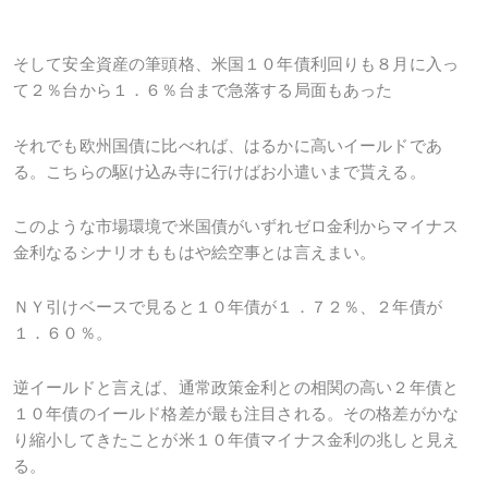
そして安全資産の筆頭格、米国１０年債利回りも８月に入っ
て２％台から１．６％台まで急落する局面もあった
それでも欧州国債に比べれば、はるかに高いイールドであ
る。こちらの駆け込み寺に行けばお小遣いまで貰える。
このような市場環境で米国債がいずれゼロ金利からマイナス
金利なるシナリオももはや絵空事とは言えまい。
ＮＹ引けベースで見ると１０年債が１．７２％、２年債が
１．６０％。
逆イールドと言えば、通常政策金利との相関の高い２年債と
１０年債のイールド格差が最も注目される。その格差がかな
り縮小してきたことが米１０年債マイナス金利の兆しと見え
る。