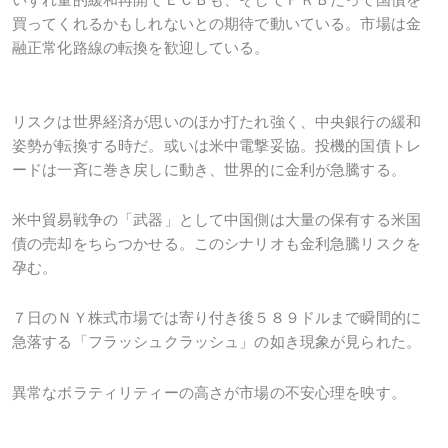
買ってくれるかもしれないとの期待で動いている。市場は金
融正常化路線の転換を歓迎している。
リスクは世界経済が思いのほか打たれ強く、中央銀行の緩和
姿勢が転換する時だ。或いは米中電撃妥協。投機的国債トレ
ードは一斉に巻き戻しに動き、世界的に金利が急騰する。
米中貿易戦争の「武器」として中国側は大量の保有する米国
債の売却をちらつかせる。このシナリオも金利急騰リスクを
孕む。
７日のＮＹ株式市場では寄り付き後５８９ドルまで瞬間的に
急落する「フラッシュクラッシュ」の如き現象が見られた。
異常なボラティリティーの高さが市場の不安心理を映す。