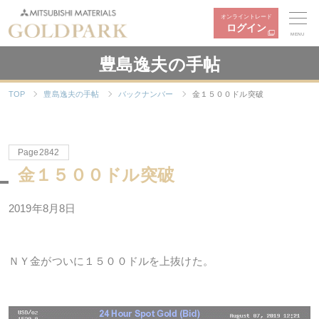
オンライントレード
ログイン
MENU
豊島逸夫の手帖
TOP
豊島逸夫の手帖
バックナンバー
金１５００ドル突破
Page2842
金１５００ドル突破
2019
年
8
月
8
日
ＮＹ金がついに１５００ドルを上抜けた。