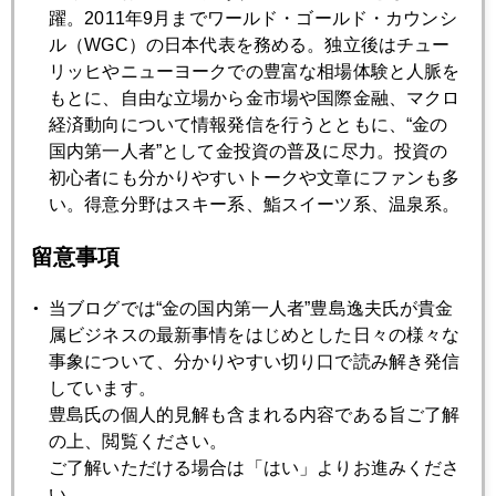
張）いずれ表層雪崩は必至。しかし下がったところは買い直
躍。2011年9月までワールド・ゴールド・カウンシ
される。
ル（WGC）の日本代表を務める。独立後はチュー
リッヒやニューヨークでの豊富な相場体験と人脈を
もとに、自由な立場から金市場や国際金融、マクロ
経済動向について情報発信を行うとともに、“金の
国内第一人者”として金投資の普及に尽力。投資の
初心者にも分かりやすいトークや文章にファンも多
2019年
い。得意分野はスキー系、鮨スイーツ系、温泉系。
1月
2月
3月
4月
5月
6月
留意事項
7月
8月
9月
10月
11月
12月
当ブログでは“金の国内第一人者”豊島逸夫氏が貴金
属ビジネスの最新事情をはじめとした日々の様々な
事象について、分かりやすい切り口で読み解き発信
2019年08月30日
しています。
年金、破局のシナリオ
豊島氏の個人的見解も含まれる内容である旨ご了解
の上、閲覧ください。
ご了解いただける場合は「はい」よりお進みくださ
2019年08月29日
い。