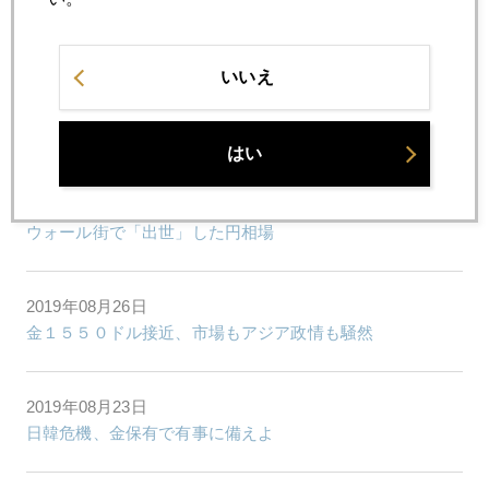
「利下げでトランプ再選リスク」元ＦＲＢ重鎮、異例の警
鐘
いいえ
2019年08月28日
ＮＹ金、史上最高値更新はあるか
はい
2019年08月27日
ウォール街で「出世」した円相場
2019年08月26日
金１５５０ドル接近、市場もアジア政情も騒然
2019年08月23日
日韓危機、金保有で有事に備えよ