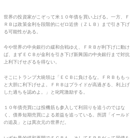
世界の投資家がこぞって米１０年債を買い上げる。一方、Ｆ
ＲＢは政策金利を段階的にゼロ近傍（ＺＬＢ）まで引き下げ
る可能性がある。
今や世界の中央銀行の緩和合戦ゆえ、ＦＲＢが利下げに動け
ば、まずＥＣＢが金利を引き下げ新興国の中央銀行まで対抗
上利下げせざるを得ない。
そこにトランプ大統領は「ＥＣＢに負けるな。ＦＲＢももっ
と大胆に利下げせよ。ＦＲＢはプライドが高過ぎる、利上げ
した過ちを認めよ。」と叱咤激励する。
１０年債売買には投機筋も参入して利回りを追うのではな
く、債券短期売買による差益を追っている。所謂「イールド
の追及」とは異次元の世界だ。
いずれ量的緩和再開でＥＣＢも、そしてＦＲＢだって国債を