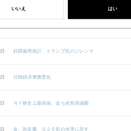
いいえ
はい
9日
ドイツ銀行の桃色の紙、リストラの生々しい実態
8日
好調雇用統計、トランプ氏のジレンマ
5日
日韓経済摩擦悪化
4日
ＮＹ株史上最高値、金も依然高値圏
3日
金、急反騰、Ｇ２０前の水準に戻す