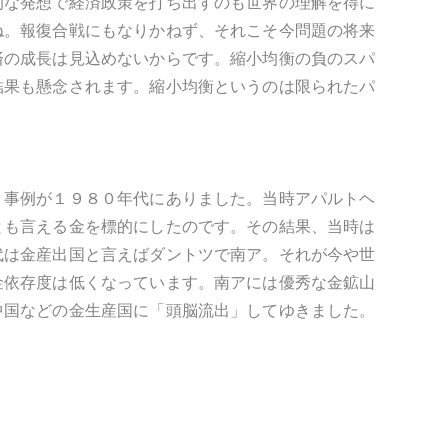
的な発想で経済政策を打ち出すのも世界の理解を得に
ね。報復合戦にもなりかねず、それこそ今問題の将来
済の成長は見込めないからです。縮小均衡の負のスパ
結果も懸念されます。縮小均衡というのは限られたパ
う事例が１９８０年代にありました。当時アパルトヘ
とも言える金を標的にしたのです。その結果、当時は
代は金産出国と言えばダントツで南ア。それが今や世
金依存度は低くなっています。南アには優秀な金鉱山
中国などの金生産国に「頭脳流出」してゆきました。