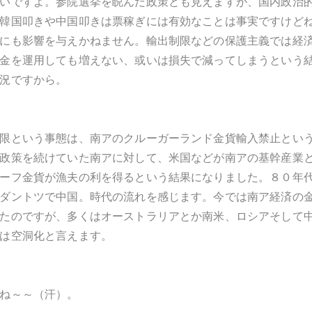
いですよ。参院選挙を睨んだ政策とも見えますが、国内政治
韓国叩きや中国叩きは票稼ぎには有効なことは事実ですけど
にも影響を与えかねません。輸出制限などの保護主義では経
金を運用しても増えない、或いは損失で減ってしまうという
況ですから。
限という事態は、南アのクルーガーランド金貨輸入禁止とい
政策を続けていた南アに対して、米国などが南アの基幹産業
ーフ金貨が漁夫の利を得るという結果になりました。８０年
ダントツで中国。時代の流れを感じます。今では南ア経済の
たのですが、多くはオーストラリアとか南米、ロシアそして
は空洞化と言えます。
ね～～（汗）。