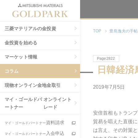
三菱マテリアルの金投資
TOP
豊島逸夫の手帖
金投資を始める
マーケット情報
Page2822
日韓経済
コラム
現物
オンライン金地金取引
2019年7月5日
マイ・ゴールドパ
オンライント
ートナー
レード
安倍首相もトランプ
貿易を唱えた直後に
資料請求
マイ・ゴールドパートナー
は言え、その対策と
入会申込
マイ・ゴールドパートナー