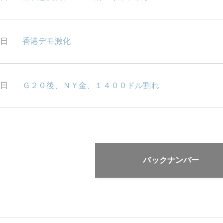
2日
香港デモ激化
1日
Ｇ２０後、ＮＹ金、１４００ドル割れ
バックナンバー