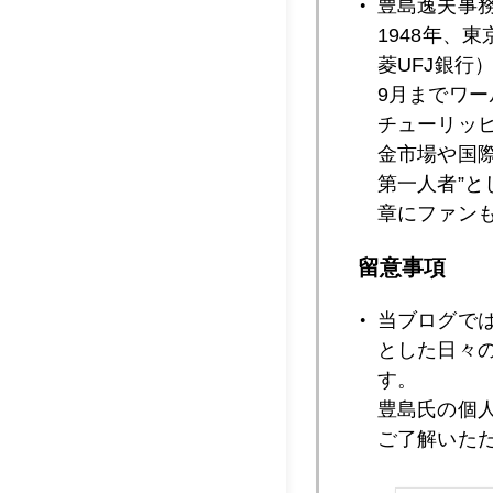
豊島逸夫事
1948年、
菱UFJ銀行
9月までワ
2019年07月1
チューリッ
金市場や国
第一人者”
2019年07月1
章にファン
留意事項
2019年07月1
当ブログで
とした日々
す。
2019年07月1
豊島氏の個
ご了解いた
2019年07月1