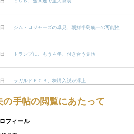
9日
ＥＣＢ、金関連で重大発表
6日
ジム・ロジャーズの卓見、朝鮮半島統一の可能性
5日
トランプに、もう４年、付き合う覚悟
4日
ラガルドＥＣＢ、株購入説が浮上
夫の手帖の閲覧にあたって
3日
ファーウェイ、北朝鮮関与報道に揺れる金市場
ロフィール
2日
問題発言は修正、暗闇期間入り、金は乱高下