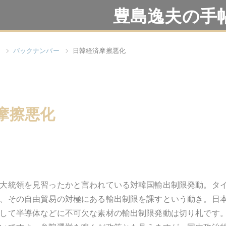
豊島逸夫の手
バックナンバー
日韓経済摩擦悪化
摩擦悪化
大統領を見習ったかと言われている対韓国輸出制限発動。タ
、その自由貿易の対極にある輸出制限を課すという動き。日
して半導体などに不可欠な素材の輸出制限発動は切り札です