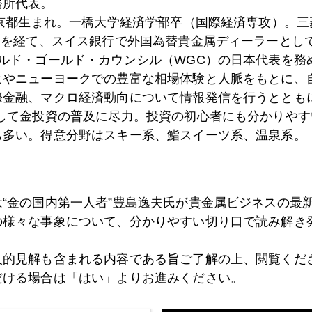
務所代表。
東京都生まれ。一橋大学経済学部卒（国際経済専攻）。
）を経て、スイス銀行で外国為替貴金属ディーラーとして
ールド・ゴールド・カウンシル（WGC）の日本代表を務
9日
ＮＹ連銀総裁のお勧め、経済に効くワクチンとは
ヒやニューヨークでの豊富な相場体験と人脈をもとに、
際金融、マクロ経済動向について情報発信を行うとともに
として金投資の普及に尽力。投資の初心者にも分かりやす
8日
あのカリスマが買い推奨、金急騰
も多い。得意分野はスキー系、鮨スイーツ系、温泉系。
6日
かんぽ生命「不適切行為」の実態
は“金の国内第一人者”豊島逸夫氏が貴金属ビジネスの最
の様々な事象について、分かりやすい切り口で読み解き
1日
辛口のパウエル証言、金色の駆け込み寺は盛況
人的見解も含まれる内容である旨ご了解の上、閲覧くだ
だける場合は「はい」よりお進みください。
0日
郵便局の不正行為