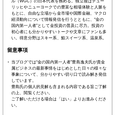
ル（WGC）の日本代表を務める。独立後はチュー
2019年08月28日
リッヒやニューヨークでの豊富な相場体験と人脈を
ＮＹ金、史上最高値更新はあるか
もとに、自由な立場から金市場や国際金融、マクロ
経済動向について情報発信を行うとともに、“金の
国内第一人者”として金投資の普及に尽力。投資の
2019年08月27日
初心者にも分かりやすいトークや文章にファンも多
ウォール街で「出世」した円相場
い。得意分野はスキー系、鮨スイーツ系、温泉系。
留意事項
2019年08月26日
金１５５０ドル接近、市場もアジア政情も騒然
当ブログでは“金の国内第一人者”豊島逸夫氏が貴金
属ビジネスの最新事情をはじめとした日々の様々な
事象について、分かりやすい切り口で読み解き発信
2019年08月23日
しています。
日韓危機、金保有で有事に備えよ
豊島氏の個人的見解も含まれる内容である旨ご了解
の上、閲覧ください。
ご了解いただける場合は「はい」よりお進みくださ
2019年08月22日
い。
ドイツ「金利沈没」の衝撃