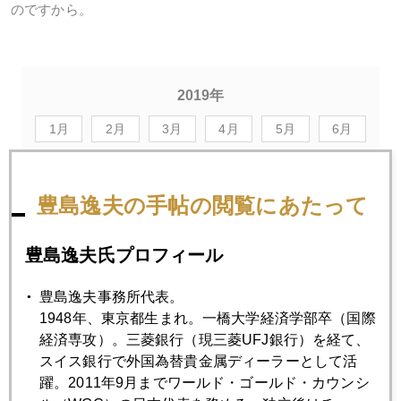
のですから。
2019年
1月
2月
3月
4月
5月
6月
7月
8月
9月
10月
11月
12月
豊島逸夫の手帖の閲覧にあたって
2019年08月30日
豊島逸夫氏プロフィール
年金、破局のシナリオ
豊島逸夫事務所代表。
2019年08月29日
1948年、東京都生まれ。一橋大学経済学部卒（国際
「利下げでトランプ再選リスク」元ＦＲＢ重鎮、異例の警
経済専攻）。三菱銀行（現三菱UFJ銀行）を経て、
鐘
スイス銀行で外国為替貴金属ディーラーとして活
躍。2011年9月までワールド・ゴールド・カウンシ