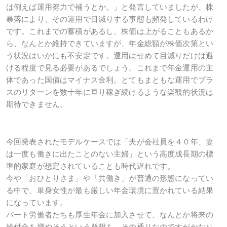
は例えば運用努力で補うとか。」と発言していましたが、株
暴落により、その運用で目減りする事態も頻発しているわけ
です。これまでの蓄積があるし、株価は上がることもあるか
ら、なんとか維持できていますが、年金総額が株価次第とい
う状況はいかにも不安定です。運用はせめて目減りだけは避
ける程度で見る必要があるでしょう。これまで年金運用の主
体であった国債はマイナス金利。とてもまともな運用でプラ
スのリターンを数十年に亘り稼ぎ続けるような楽観的状況は
期待できません。
今回発表されたモデルケースでは「夫が会社員を４０年、妻
は一度も働きに出たことのない主婦」という高度成長期の標
準的家庭が想定されていることも時代遅れです。
今や「おひとりさま」や「共働き」が普通の形態になってい
る中で、単身女性が最も厳しい年金環境に置かれている結果
になっています。
パート労働者たちも厚生年金に加入させて、なんとか将来の
給付金を増やそうという発想も、その通りなのですがかなり