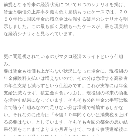
前提となる将来の経済状況について６つのシナリオを掲げ、
賃金と物価の上昇率を最も低く見積もったケースでは、２０
５０年代に国民年金の積立金は枯渇する破局のシナリオを明
示しました。この最も低く見積もったケースが、最も現実的
な経済シナリオと見られています。
更に問題視されているのがマクロ経済スライドという仕組
み。
要は賃金も物価も上がらない状況になった場合に、現役組の
年金保険料支払いは増えないので、その分は急増する高齢者
の年金支給も減らすという仕組みです。これが実際には年金
支給は減らせず、積立金を食いつぶし、現役組の将来の負担
を増やす結果になっています。そもそも公的年金の半額は税
金で賄う仕組みなので足りない分は増税で補填するしかな
い。それなのに政府は「今後１０年間くらいは消費税を上げ
る必要はない」としています。そもそも今回の都合の悪い結
果発表をこれまでより３か月遅らせて、つまり参院選挙後に