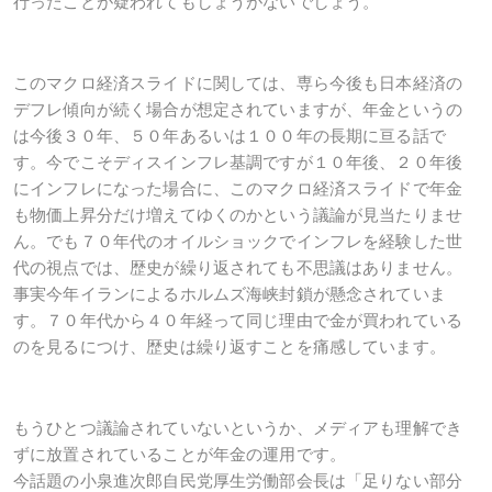
行ったことが疑われてもしょうがないでしょう。
このマクロ経済スライドに関しては、専ら今後も日本経済の
デフレ傾向が続く場合が想定されていますが、年金というの
は今後３０年、５０年あるいは１００年の長期に亘る話で
す。今でこそディスインフレ基調ですが１０年後、２０年後
にインフレになった場合に、このマクロ経済スライドで年金
も物価上昇分だけ増えてゆくのかという議論が見当たりませ
ん。でも７０年代のオイルショックでインフレを経験した世
代の視点では、歴史が繰り返されても不思議はありません。
事実今年イランによるホルムズ海峡封鎖が懸念されていま
す。７０年代から４０年経って同じ理由で金が買われている
のを見るにつけ、歴史は繰り返すことを痛感しています。
もうひとつ議論されていないというか、メディアも理解でき
ずに放置されていることが年金の運用です。
今話題の小泉進次郎自民党厚生労働部会長は「足りない部分