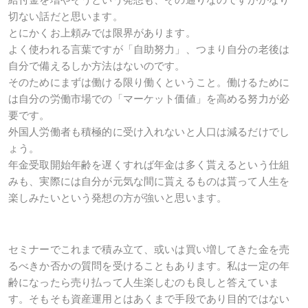
切ない話だと思います。
とにかくお上頼みでは限界があります。
よく使われる言葉ですが「自助努力」、つまり自分の老後は
自分で備えるしか方法はないのです。
そのためにまずは働ける限り働くということ。働けるために
は自分の労働市場での「マーケット価値」を高める努力が必
要です。
外国人労働者も積極的に受け入れないと人口は減るだけでし
ょう。
年金受取開始年齢を遅くすれば年金は多く貰えるという仕組
みも、実際には自分が元気な間に貰えるものは貰って人生を
楽しみたいという発想の方が強いと思います。
セミナーでこれまで積み立て、或いは買い増してきた金を売
るべきか否かの質問を受けることもあります。私は一定の年
齢になったら売り払って人生楽しむのも良しと答えていま
す。そもそも資産運用とはあくまで手段であり目的ではない