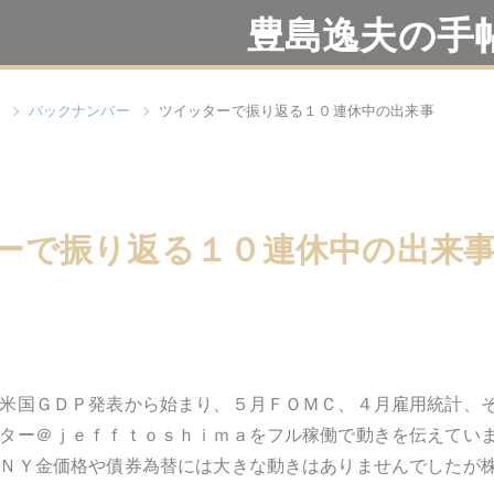
豊島逸夫の手
バックナンバー
ツイッターで振り返る１０連休中の出来事
ーで振り返る１０連休中の出来
米国ＧＤＰ発表から始まり、５月ＦＯＭＣ、４月雇用統計、
ター＠ｊｅｆｆｔｏｓｈｉｍａをフル稼働で動きを伝えてい
ＮＹ金価格や債券為替には大きな動きはありませんでしたが