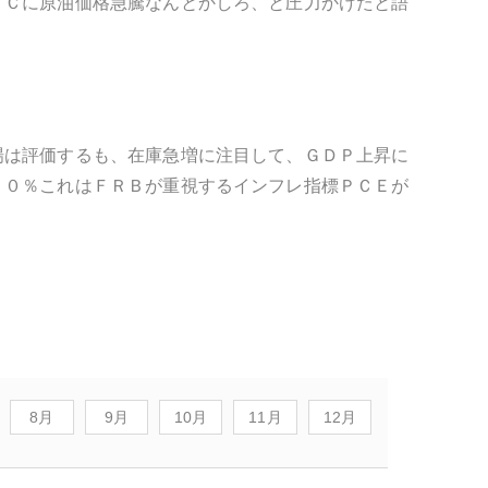
ＥＣに原油価格急騰なんとかしろ、と圧力かけたと語
場は評価するも、在庫急増に注目して、ＧＤＰ上昇に
５０％これはＦＲＢが重視するインフレ指標ＰＣＥが
8月
9月
10月
11月
12月