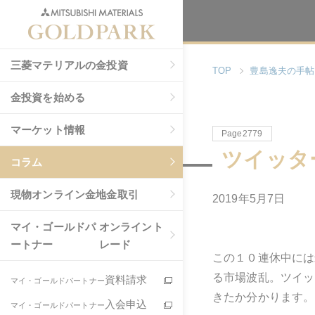
三菱マテリアルの金投資
TOP
豊島逸夫の手帖
金投資を始める
マーケット情報
Page2779
ツイッタ
コラム
現物
オンライン金地金取引
2019年5月7日
マイ・ゴールドパ
オンライント
ートナー
レード
この１０連休中には
る市場波乱。ツイッ
資料請求
マイ・ゴールドパートナー
きたか分かります。
入会申込
マイ・ゴールドパートナー