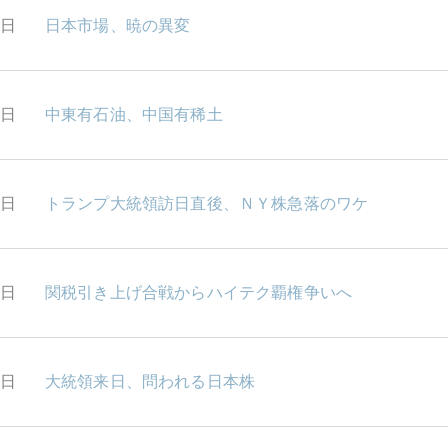
1日
日本市場、暁の異変
0日
中東有石油、中国有稀土
9日
トランプ大統領訪日直後、ＮＹ株急落のワケ
8日
関税引き上げ合戦からハイテク覇権争いへ
7日
大統領来日、問われる日本株