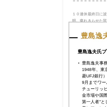
＝＝＝＝＝＝＝＝＝
１０連休最終日に波
明。痺れきらせた貿
に先駆け東京市場を
豊島逸
＝＝＝＝＝＝＝＝＝
豊島逸夫氏プ
Ｓｅｌｌ ｉｎ Ｍ
宴の後の二日酔い相
豊島逸夫事
気良くなっても低イ
1948年、
菱UFJ銀行
＝＝＝＝＝＝＝＝＝
9月までワ
チューリッ
続き 年内利下げ期
金市場や国
ＭＣ記者会見は日銀
第一人者”