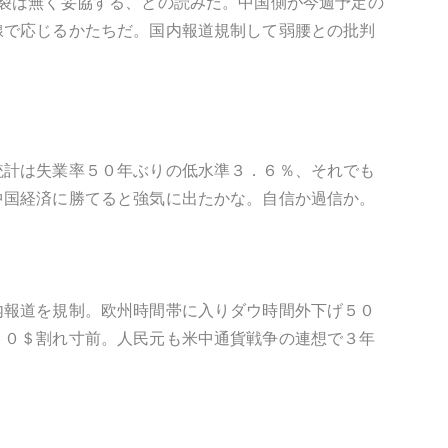
裂は無く妥協する、との読みだ。中国側が今週予定の
線で応じるかたちだ。国内報道規制して弱腰との批判
統計は失業率５０年ぶりの低水準３．６％、それでも
中国経済に勝てると強気に出たかな。自信か過信か。
内報道を規制。欧州時間帯に入りダウ時間外下げ５０
６０＄割れ寸前。人民元も米中通貨戦争の連想で３年