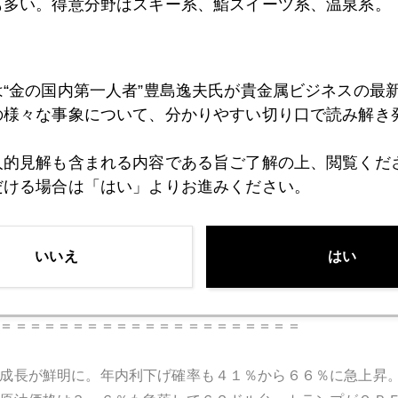
解き」
も多い。得意分野はスキー系、鮨スイーツ系、温泉系。
＝＝＝＝＝＝＝＝＝＝＝＝＝＝＝＝＝＝＝＝＝
は“金の国内第一人者”豊島逸夫氏が貴金属ビジネスの最
時間午前３時から短時間で市場乱高下。ダウは上昇後急落。
の様々な事象について、分かりやすい切り口で読み解き
前後に急落に注目して、インフレ率を活性化させるための利
一時的と繰り返し 続く
人的見解も含まれる内容である旨ご了解の上、閲覧くだ
だける場合は「はい」よりお進みください。
＝＝＝＝＝＝＝＝＝＝＝＝＝＝＝＝＝＝＝＝＝
が１％の利下げと量的緩和再開Ｑ４すれば、米国経済成長率
いいえ
はい
融緩和していると。
＝＝＝＝＝＝＝＝＝＝＝＝＝＝＝＝＝＝＝＝＝
成長が鮮明に。年内利下げ確率も４１％から６６％に急上昇