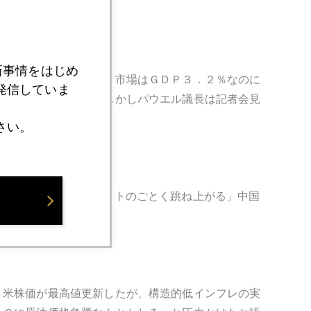
新事情をはじめ
ドル金利急落後急反騰。市場はＧＤＰ３．２％なのに
発信していま
下げを期待していた。しかしパウエル議長は記者会見
さい。
は３．２％から、ロケットのごとく跳ね上がる」中国
。米株価が最高値更新したが、構造的低インフレの実