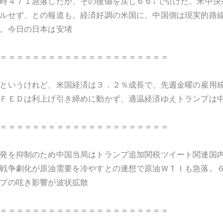
時４７１急落したが、その後値を戻し６６↓で引けた。米中決
ルせず、との報道も。経済好調の米国に、中国側は現実的路
。今日の日本は安堵
＝＝＝＝＝＝＝＝＝＝＝＝＝＝＝＝＝＝＝＝＝
というけれど、米国経済は３．２％成長で、先週金曜の雇用
ＦＥＤは利上げ引き締めに動かず、適温経済ゆえトランプは
＝＝＝＝＝＝＝＝＝＝＝＝＝＝＝＝＝＝＝＝＝
発を抑制のため中国当局はトランプ追加関税ツイート関連国
戦争劇化が原油需要を冷やすとの連想で原油ＷＴＩも急落。
プの呟き影響が波状拡散
＝＝＝＝＝＝＝＝＝＝＝＝＝＝＝＝＝＝＝＝＝