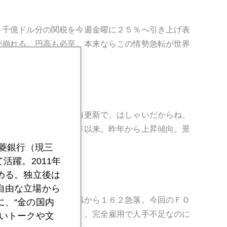
２千億ドル分の関税を今週金曜に２５％へ引き上げ表
が崩れる。円高も必至。本来ならこの情勢急転が世界
要因。４月はＮＹ最高値更新で、はしゃいだからね、
．６％上昇。２０１４年以来。昨年から上昇傾向。景
三菱銀行（現三
活躍。2011年
める。独立後は
自由な立場から
が終わってみれば失望感から１６２急落。今回のＦＯ
、“金の国内
の議論に終始した感あり。完全雇用で人手不足なのに
いトークや文