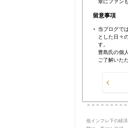
物価上がらない「謎
章にファン
留意事項
＝＝＝＝＝＝＝＝＝
当ブログで
ＦＯＭＣ騒動。日本
とした日々
インフレ率１．５％
す。
でインフレ率急落は
豊島氏の個
ご了解いた
＝＝＝＝＝＝＝＝＝
トランプ、「ＦＲＢ
人民銀行も大規模金
＝＝＝＝＝＝＝＝＝
低インフレ下の経済