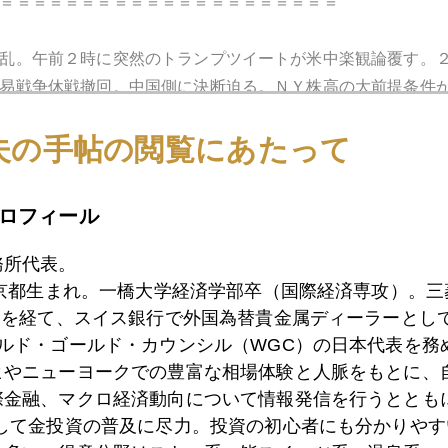
＝＝＝＝＝＝＝＝＝＝＝＝＝＝＝＝＝＝＝＝＝
乱。午前２時に突然のトランプツイートが米中楽観論覆す。
易戦争休戦撤回。中国側に決断迫る。ＮＹ株高の大前提条件
直撃の巡り合わせだった
夫の手帖の閲覧にあたって
＝＝＝＝＝＝＝＝＝＝＝＝＝＝＝＝＝＝＝＝＝
ロフィール
ａｙで始まった５月相場。ダウ１２２続落。原油３％急落等
場だよ。今日の私の注目点は米経済の労働生産性１－３月３
務所代表。
ンフレの理由にもなるよ
東京都生まれ。一橋大学経済学部卒（国際経済専攻）。
）を経て、スイス銀行で外国為替貴金属ディーラーとして
＝＝＝＝＝＝＝＝＝＝＝＝＝＝＝＝＝＝＝＝＝
ールド・ゴールド・カウンシル（WGC）の日本代表を務
ヒやニューヨークでの豊富な相場体験と人脈をもとに、
待に先走り気味の市場を牽制した。日中プラス圏だったダウ
際金融、マクロ経済動向について情報発信を行うとともに
金融政策決定会合後の記者会見みたいでインフレ率２％未達
として金投資の普及に尽力。投資の初心者にも分かりやす