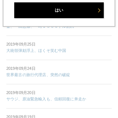
国債、預金「安全資産神話」の崩壊
はい
2019年09月26日
金、一転急落、一時１５００ドル割れ
2019年09月25日
大統領弾劾浮上、ほくそ笑む中国
2019年09月24日
世界最古の旅行代理店、突然の破綻
2019年09月20日
サウジ、原油緊急輸入も、信頼回復に奔走か
2019年09月19日