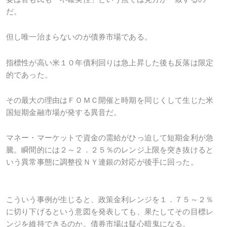
だ。
但し唯一治まらないのが債券市場である。
指標性が高い米１０年債利回りは急上昇した後も反落は限定
的であった。
その最大の理由はＦＯＭＣ開催と時期を同じくして生じた米
国短期金融市場が発する異音だ。
マネー・マーケットで資金の需給がひっ迫して短期金利が急
騰。瞬間的には２～２．２５％のレンジ上限を突き抜けると
いう異常事態に調整役ＮＹ連銀の対応が後手に回った。
こういう事例が生じると、政策金利レンジを１．７５～２％
に切り下げるという意図を発表しても、果たしてその目標レ
ンジを維持できるのか。債券市場は疑心暗鬼になる。