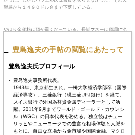
望感から１４９０ドル台まで下落している。
やはり金価格は頭が重くなっている。長期マネーは順調に流
入しているのだが短期マネーは出たり入ったり。もう今年も
残るところ実質３か月ほど。８月に１５５０ドル突破した時
豊島逸夫の手帖の閲覧にあたって
が今年の高値であったという成り行きが現実味を帯びる。
豊島逸夫氏プロフィール
今後は下がったところでムンバイ・上海・ドバイで首を長く
して安値を待っていた現物購入者（所謂バーゲンハンター）
豊島逸夫事務所代表。
が相場下支えの主役として注目されよう。インドは１０月の
1948年、東京都生まれ。一橋大学経済学部卒（国際
ディワリ（ヒンズー教祭典）が年間最大の金購入時期だ。Ｎ
経済専攻）。三菱銀行（現三菱UFJ銀行）を経て、
Ｙの先物売りが一巡して新興国の現物押し目買いが噴出する
スイス銀行で外国為替貴金属ディーラーとして活
時に今回の下げ過程での底値圏が形成される。１４００ドル
躍。2011年9月までワールド・ゴールド・カウンシ
を下ることはあるまい。円建てでは円安気味なので下がりに
ル（WGC）の日本代表を務める。独立後はチュー
くい。
リッヒやニューヨークでの豊富な相場体験と人脈を
もとに、自由な立場から金市場や国際金融、マクロ