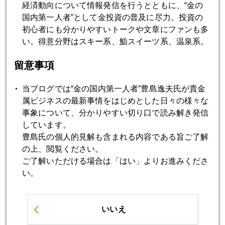
経済動向について情報発信を行うとともに、“金の
イランに対してサウジ、米国、イスラエルが軍事介入ともな
国内第一人者”として金投資の普及に尽力。投資の
れば、一気に急騰の可能性も捨てきれない。
初心者にも分かりやすいトークや文章にファンも多
い。得意分野はスキー系、鮨スイーツ系、温泉系。
留意事項
当ブログでは“金の国内第一人者”豊島逸夫氏が貴金
2019年
属ビジネスの最新事情をはじめとした日々の様々な
1月
2月
3月
4月
5月
6月
事象について、分かりやすい切り口で読み解き発信
しています。
7月
8月
9月
10月
11月
12月
豊島氏の個人的見解も含まれる内容である旨ご了解
の上、閲覧ください。
ご了解いただける場合は「はい」よりお進みくださ
2019年09月30日
い。
米中「証券」戦争にエスカレートの兆し
いいえ
2019年09月27日