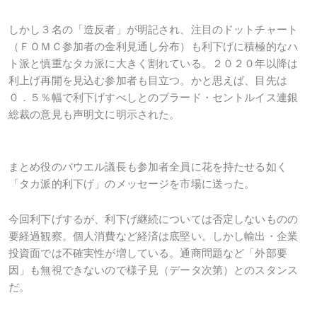
しかし３名の「造反者」が明記され、注目のドットチャート
（ＦＯＭＣ参加者の金利見通し分布）も利下げに積極的なハ
ト派と慎重なタカ派に大きく割れている。２０２０年以降は
利上げ再開を見込む参加者も目立つ。かと思えば、目先は
０．５％幅で利下げすべしとのブラード・セントルイス連銀
総裁の意見も声明文に明示された。
まとめ役のパウエル議長も参加者全員に花を持たせる如く
「タカ派的利下げ」のメッセージを市場に送った。
今回利下げするが、利下げ継続については否定しないものの
要経過観察。個人消費など経済は底堅い。しかし輸出・企業
投資面では不確実性が増している。通商問題など「外部要
因」も無視できないので様子見（データ次第）とのスタンス
だ。