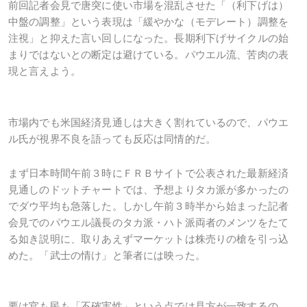
前回記者会見で唐突に使い市場を混乱させた「（利下げは）
中盤の調整」という表現は「緩やかな（モデレート）調整を
注視」と抑えた言い回しになった。長期利下げサイクルの始
まりではないとの断定は避けている。パウエル流、苦肉の表
現と言えよう。
市場内でも米国経済見通しは大きく割れているので、パウエ
ル氏が視界不良を語っても反応は同情的だ。
まず日本時間午前３時にＦＲＢサイトで公表された最新経済
見通しのドットチャートでは、予想よりタカ派が多かったの
でダウ平均も急落した。しかし午前３時半から始まった記者
会見でのパウエル議長のタカ派・ハト派両者のメンツをたて
る如き説明に、取りあえずマーケットは株売りの槍を引っ込
めた。「武士の情け」と筆者には映った。
要は官も民も「不確実性」という点では見方が一致するの