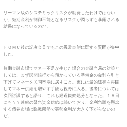
リーマン級のシステミックリスクが勃発したわけではない
が、短期金利が制御不能となるリスクが図らずも暴露される
結果になっているのだ。
ＦＯＭＣ後の記者会見でもこの異常事態に関する質問が集中
した。
短期金融市場でマネー不足が生じた場合の金融当局の対策と
しては、まず民間銀行から預かっている準備金の金利を引き
下げてマネーを民間市場に戻すこと。更には量的緩和を再開
してマネー供給を増やす手段も視野に入る。後者については
次回討議すると語り、これも経過観察処分となった。１８日
にもＮＹ連銀の緊急資金供給は続いており、金利急騰を懸念
する債券市場は臨戦態勢で実勢金利が大きく下がらないの
だ。