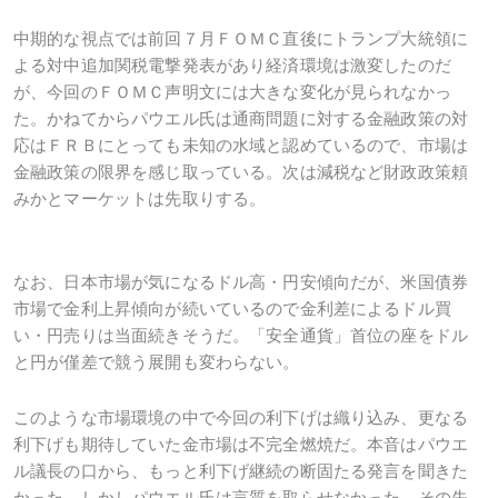
中期的な視点では前回７月ＦＯＭＣ直後にトランプ大統領に
よる対中追加関税電撃発表があり経済環境は激変したのだ
が、今回のＦＯＭＣ声明文には大きな変化が見られなかっ
た。かねてからパウエル氏は通商問題に対する金融政策の対
応はＦＲＢにとっても未知の水域と認めているので、市場は
金融政策の限界を感じ取っている。次は減税など財政政策頼
みかとマーケットは先取りする。
なお、日本市場が気になるドル高・円安傾向だが、米国債券
市場で金利上昇傾向が続いているので金利差によるドル買
い・円売りは当面続きそうだ。「安全通貨」首位の座をドル
と円が僅差で競う展開も変わらない。
このような市場環境の中で今回の利下げは織り込み、更なる
利下げも期待していた金市場は不完全燃焼だ。本音はパウエ
ル議長の口から、もっと利下げ継続の断固たる発言を聞きた
かった。しかしパウエル氏は言質を取らせなかった。その失