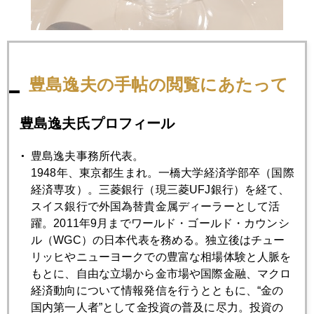
そして北海道直送のデカいアスパラ。これはシェフたかさん
の熱の通し方がレアで、さすがプロと唸ったね。
豊島逸夫の手帖の閲覧にあたって
豊島逸夫氏プロフィール
豊島逸夫事務所代表。
1948年、東京都生まれ。一橋大学経済学部卒（国際
経済専攻）。三菱銀行（現三菱UFJ銀行）を経て、
スイス銀行で外国為替貴金属ディーラーとして活
躍。2011年9月までワールド・ゴールド・カウンシ
ル（WGC）の日本代表を務める。独立後はチュー
リッヒやニューヨークでの豊富な相場体験と人脈を
もとに、自由な立場から金市場や国際金融、マクロ
経済動向について情報発信を行うとともに、“金の
国内第一人者”として金投資の普及に尽力。投資の