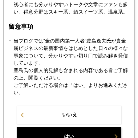
2019年
初心者にも分かりやすいトークや文章にファンも多
い。得意分野はスキー系、鮨スイーツ系、温泉系。
1月
2月
3月
4月
5月
6月
7月
8月
9月
10月
11月
12月
留意事項
当ブログでは“金の国内第一人者”豊島逸夫氏が貴金
属ビジネスの最新事情をはじめとした日々の様々な
2019年06月28日
事象について、分かりやすい切り口で読み解き発信
どうなる週明け日本市場、世界が注目
しています。
豊島氏の個人的見解も含まれる内容である旨ご了解
2019年06月27日
の上、閲覧ください。
ＡＩ売買のビットコイン、２０分で１８００ドル暴落
ご了解いただける場合は「はい」よりお進みくださ
い。
2019年06月26日
「元気をもらう」の違和感
いいえ
2019年06月25日
はい