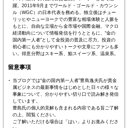
躍。2011年9月までワールド・ゴールド・カウンシ
7月
8月
9月
10月
11月
12月
ル（WGC）の日本代表を務める。独立後はチュー
リッヒやニューヨークでの豊富な相場体験と人脈を
もとに、自由な立場から金市場や国際金融、マクロ
2019年12月27日
経済動向について情報発信を行うとともに、“金の
クリスマス明け、おっかなびっくり株も金も続騰
国内第一人者”として金投資の普及に尽力。投資の
初心者にも分かりやすいトークや文章にファンも多
い。得意分野はスキー系、鮨スイーツ系、温泉系。
2019年12月26日
２０１９年最大のサプライズは
留意事項
当ブログでは“金の国内第一人者”豊島逸夫氏が貴金
2019年12月25日
属ビジネスの最新事情をはじめとした日々の様々な
ＮＹ金、１５００ドル回復
事象について、分かりやすい切り口で読み解き発信
しています。
豊島氏の個人的見解も含まれる内容である旨ご了解
2019年12月24日
の上、閲覧ください。
米株最高値、金も急騰のＸマス
ご了解いただける場合は「はい」よりお進みくださ