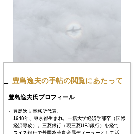
豊島逸夫の手帖の閲覧にあたって
豊島逸夫氏プロフィール
豊島逸夫事務所代表。
2019年
1948年、東京都生まれ。一橋大学経済学部卒（国際
経済専攻）。三菱銀行（現三菱UFJ銀行）を経て、
1月
2月
3月
4月
5月
6月
スイス銀行で外国為替貴金属ディーラーとして活