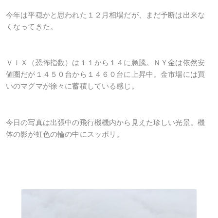
今年は平穏かと思われた１２月相場だが、まだ予断は出来な
くなってきた。
ＶＩＸ（恐怖指数）は１１から１４に急騰。ＮＹ金は依然安
値圏だが１４５０台から１４６０台に上昇中。金市場には買
いのマグマが徐々に蓄積している感じ。
今日の写真は出張中の飛行機機内から見えた珍しい光景。機
体の影が虹色の輪の中にスッポリ。