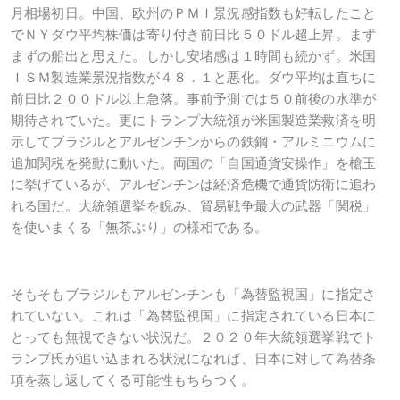
月相場初日。中国、欧州のＰＭＩ景況感指数も好転したこと
でＮＹダウ平均株価は寄り付き前日比５０ドル超上昇。まず
まずの船出と思えた。しかし安堵感は１時間も続かず。米国
ＩＳＭ製造業景況指数が４８．１と悪化。ダウ平均は直ちに
前日比２００ドル以上急落。事前予測では５０前後の水準が
期待されていた。更にトランプ大統領が米国製造業救済を明
示してブラジルとアルゼンチンからの鉄鋼・アルミニウムに
追加関税を発動に動いた。両国の「自国通貨安操作」を槍玉
に挙げているが、アルゼンチンは経済危機で通貨防衛に追わ
れる国だ。大統領選挙を睨み、貿易戦争最大の武器「関税」
を使いまくる「無茶ぶり」の様相である。
そもそもブラジルもアルゼンチンも「為替監視国」に指定さ
れていない。これは「為替監視国」に指定されている日本に
とっても無視できない状況だ。２０２０年大統領選挙戦でト
ランプ氏が追い込まれる状況になれば、日本に対して為替条
項を蒸し返してくる可能性もちらつく。