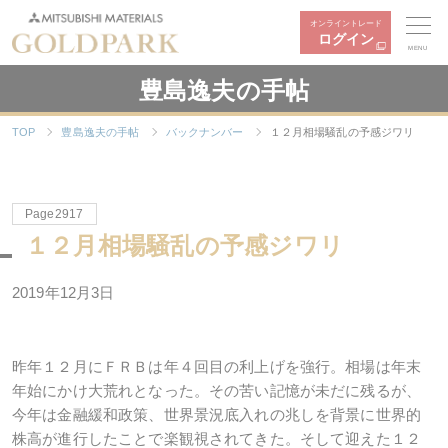
オンライントレード
ログイン
MENU
豊島逸夫の手帖
TOP
豊島逸夫の手帖
バックナンバー
１２月相場騒乱の予感ジワリ
Page2917
１２月相場騒乱の予感ジワリ
2019年12月3日
昨年１２月にＦＲＢは年４回目の利上げを強行。相場は年末
年始にかけ大荒れとなった。その苦い記憶が未だに残るが、
今年は金融緩和政策、世界景況底入れの兆しを背景に世界的
株高が進行したことで楽観視されてきた。そして迎えた１２