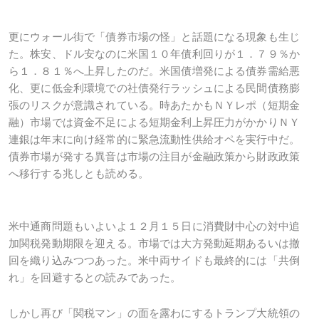
更にウォール街で「債券市場の怪」と話題になる現象も生じ
た。株安、ドル安なのに米国１０年債利回りが１．７９％か
ら１．８１％へ上昇したのだ。米国債増発による債券需給悪
化、更に低金利環境での社債発行ラッシュによる民間債務膨
張のリスクが意識されている。時あたかもＮＹレポ（短期金
融）市場では資金不足による短期金利上昇圧力がかかりＮＹ
連銀は年末に向け経常的に緊急流動性供給オペを実行中だ。
債券市場が発する異音は市場の注目が金融政策から財政政策
へ移行する兆しとも読める。
米中通商問題もいよいよ１２月１５日に消費財中心の対中追
加関税発動期限を迎える。市場では大方発動延期あるいは撤
回を織り込みつつあった。米中両サイドも最終的には「共倒
れ」を回避するとの読みであった。
しかし再び「関税マン」の面を露わにするトランプ大統領の