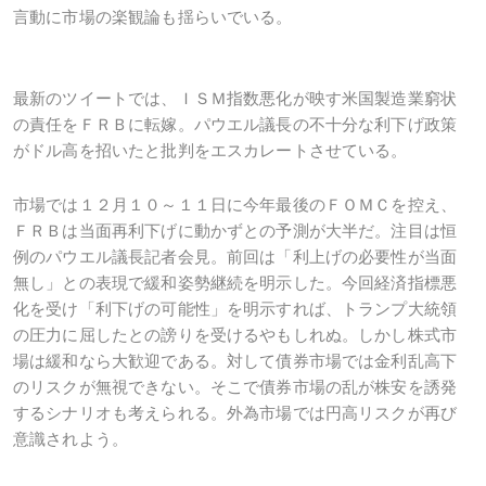
言動に市場の楽観論も揺らいでいる。
最新のツイートでは、ＩＳＭ指数悪化が映す米国製造業窮状
の責任をＦＲＢに転嫁。パウエル議長の不十分な利下げ政策
がドル高を招いたと批判をエスカレートさせている。
市場では１２月１０～１１日に今年最後のＦＯＭＣを控え、
ＦＲＢは当面再利下げに動かずとの予測が大半だ。注目は恒
例のパウエル議長記者会見。前回は「利上げの必要性が当面
無し」との表現で緩和姿勢継続を明示した。今回経済指標悪
化を受け「利下げの可能性」を明示すれば、トランプ大統領
の圧力に屈したとの謗りを受けるやもしれぬ。しかし株式市
場は緩和なら大歓迎である。対して債券市場では金利乱高下
のリスクが無視できない。そこで債券市場の乱が株安を誘発
するシナリオも考えられる。外為市場では円高リスクが再び
意識されよう。