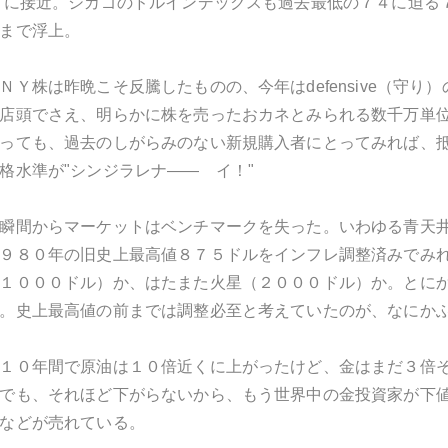
９に接近。シカゴのドルインデックスも過去最低の７４に迫る
まで浮上。
ＮＹ株は昨晩こそ反騰したものの、今年はdefensive（守
店頭でさえ、明らかに株を売ったおカネとみられる数千万単
っても、過去のしがらみのない新規購入者にとってみれば、
格水準が"シンジラレナ―― イ！"
瞬間からマーケットはベンチマークを失った。いわゆる青天
９８０年の旧史上最高値８７５ドルをインフレ調整済みでみ
１０００ドル）か、はたまた火星（２０００ドル）か。とに
。史上最高値の前までは調整必至と考えていたのが、なにか
１０年間で原油は１０倍近くに上がったけど、金はまだ３倍
でも、それほど下がらないから、もう世界中の金投資家が下
などが売れている。