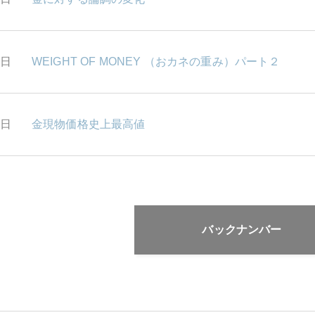
7日
WEIGHT OF MONEY （おカネの重み）パート２
4日
金現物価格史上最高値
バックナンバー