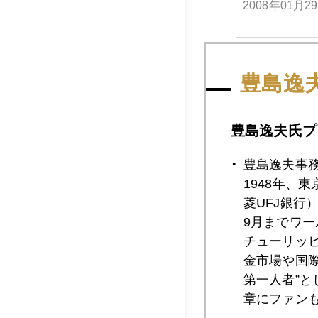
2008年01月2
2008年01月2
豊島逸
豊島逸夫氏プ
2008年01月2
豊島逸夫事
1948年、
2008年01月2
菱UFJ銀行
9月までワ
チューリッ
2008年01月2
金市場や国
第一人者”
章にファン