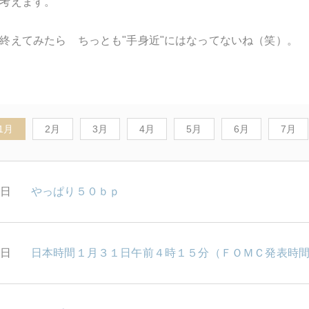
考えます。
終えてみたら ちっとも"手身近"にはなってないね（笑）。
1月
2月
3月
4月
5月
6月
7月
1日
やっぱり５０ｂｐ
0日
日本時間１月３１日午前４時１５分（ＦＯＭＣ発表時