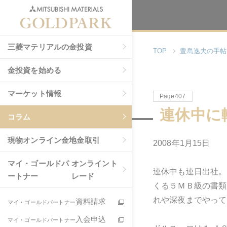
三菱マテリアルの金投資
TOP
豊島逸夫の手帖
金投資を始める
マーケット情報
Page407
連休中に
コラム
現物
オンライン金地金取引
2008年1月15日
マイ・ゴールドパ
オンライント
連休中も連日出社。
ートナー
レード
くる５ＭＢ級の書類
れや深夜までやって
資料請求
マイ・ゴールドパートナー
入会申込
マイ・ゴールドパートナー