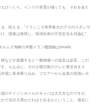
者もびっくり。インドの実需が減っても、それを金Ｅ
る、吠える。"イランこそ世界最大のテロのスポンサ
け、国連は無視し、地域全体の不安定化を目論む"
ムズ海峡の米艦イラン艦接触はdeadly
、綿などが急騰すると一般物価への波及は必至。この
です。ちなみに、その土曜日夜のテレビ東京ＷＢＳ
品市場に単身乗り込み、フロアーから迫真の現地レポ
会場のテイジンホールのキャパは大丈夫なのですが、
なかで当日欠席がどれほど出るかということ。場合に