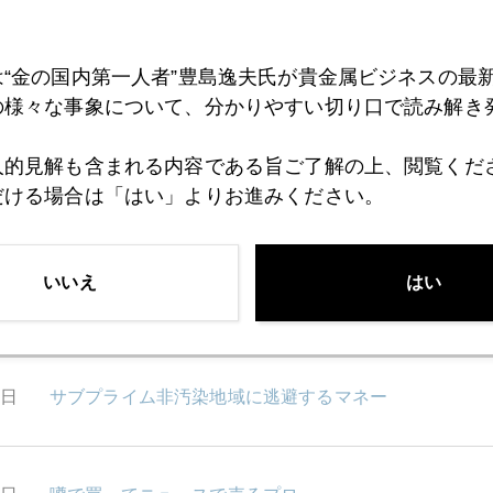
3日
What a day!
は“金の国内第一人者”豊島逸夫氏が貴金属ビジネスの最
2日
株は見切り売り、金は利食い売り パート２
の様々な事象について、分かりやすい切り口で読み解き
人的見解も含まれる内容である旨ご了解の上、閲覧くだ
だける場合は「はい」よりお進みください。
1日
お詫び
いいえ
はい
8日
株は見切り売り、金は利食い売り
7日
サブプライム非汚染地域に逃避するマネー