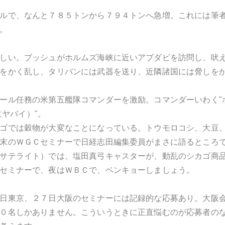
ルで、なんと７８５トンから７９４トンへ急増。これには筆
。
しい。ブッシュがホルムズ海峡に近いアブダビを訪問し、吠え
をかく乱し、タリバンには武器を送り、近隣諸国には脅しをか
ール任務の米第五艦隊コマンダーを激励。コマンダーいわく"ホル
ーにヤバイ）"。
ゴでは穀物が大変なことになっている。トウモロコシ、大豆
末のＷＧＣセミナーで日経志田編集委員がまさに語るところ
サテライト）では、塩田真弓キャスターが、動乱のシカゴ商
セミナーで、夜はＷＢＣで、ベンキョーしましょう。
日東京、２７日大阪のセミナーには記録的な応募あり。大阪
０名しかありません。こういうときに正直悩むのが応募者の