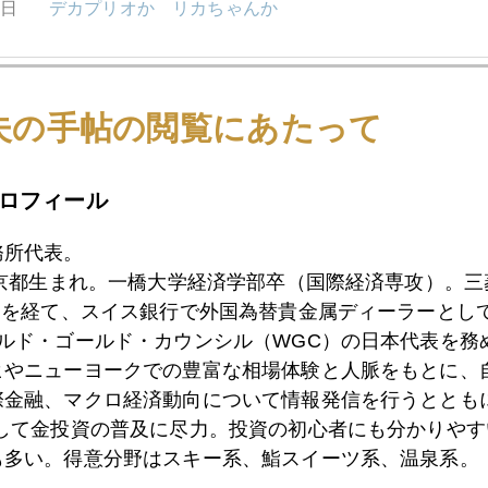
9日
デカプリオか リカちゃんか
8日
初心者向け:金価格上昇は投機的バブルか？
夫の手帖の閲覧にあたって
ロフィール
8日
南ア電力危機
務所代表。
東京都生まれ。一橋大学経済学部卒（国際経済専攻）。
5日
９００ドル回復
）を経て、スイス銀行で外国為替貴金属ディーラーとして
ールド・ゴールド・カウンシル（WGC）の日本代表を務
ヒやニューヨークでの豊富な相場体験と人脈をもとに、
4日
一夜明けて
際金融、マクロ経済動向について情報発信を行うとともに
として金投資の普及に尽力。投資の初心者にも分かりやす
も多い。得意分野はスキー系、鮨スイーツ系、温泉系。