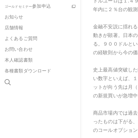
ドルユーロは１.４
参加申込
ゴールドセミナー
年内に２％台の観測
お知らせ
金融不安説に揺れる
店舗情報
動きが顕著。日本の
よくあるご質問
る。９００ドルとい
お問い合わせ
の経験則から今の価
本人確認書類
史上最高値突破した
各種書類ダウンロード
い数字といえば、１
ットが向う先は月（
の新規買いが急増中
商品市場内では過去
ったものは下がる、
のコールオプション