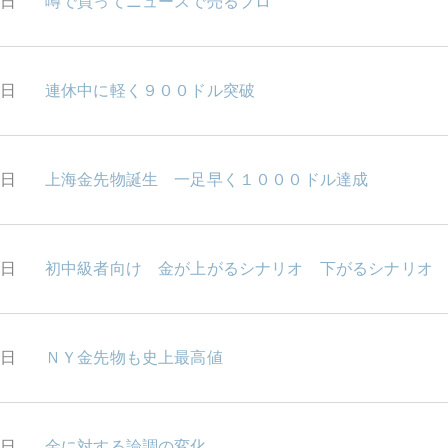
6日
噂で買ってニュースで売るプロ
5日
連休中に軽く９００ドル突破
1日
上海金先物誕生 一足早く１０００ドル達成
0日
初中級者向け 金が上がるシナリオ 下がるシナリオ
9日
ＮＹ金先物も史上最高値
8日
金に対する論調の変化