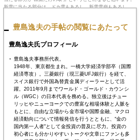
新雪に当たる部分は、ドカ雪もあるし、新雪雪崩もあるし、
いかにもバブルっぽい部分でしょう。
豊島逸夫の手帖の閲覧にあたって
なお、ＥＴＦも大証に上場されている金リンク債を裏付けと
するタイプは"帳面上だけの取引"になりますが、ステートスト
豊島逸夫氏プロフィール
リートが東証に上場を希望している現物拠出型の本来のＥＴ
Ｆは、８００トン前後の金現物が実際に買われロンドンに長
豊島逸夫事務所代表。
期保管されているわけです。（個人投資家が小口の現引きを
1948年、東京都生まれ。一橋大学経済学部卒（国際
出来るようなシステムではありませんが、マンションの住民
経済専攻）。三菱銀行（現三菱UFJ銀行）を経て、
が各自相応に持つ土地所有権みたいな感覚でしょう）。
スイス銀行で外国為替貴金属ディーラーとして活
躍。2011年9月までワールド・ゴールド・カウンシ
それから商品インデックス投資なども"帳面上だけの取引"の範
ル（WGC）の日本代表を務める。独立後はチュー
疇に入ると思います。
リッヒやニューヨークでの豊富な相場体験と人脈を
もとに、自由な立場から金市場や国際金融、マクロ
さてさて、まだまだ全ての質問に答えられていませんが、今
経済動向について情報発信を行うとともに、“金の
日のところはここまで。
国内第一人者”として金投資の普及に尽力。投資の
初心者にも分かりやすいトークや文章にファンも多