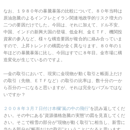
なお、１９８０年の暴騰暴落の比較について。８０年当時は
原油急騰のよるインフレとイラン関連地政学的リスク増大の
二つの要因だけでした。今回は、それに加えて、ドル不安、
中国、インドの新興大国の登場、低金利、金ＥＴＦ、機関投
資家の参入など、様々な構造要因が複合的に絡み合っていま
すので、上昇トレンドの構図が全く異なります。８０年の１
年ほどの暴騰暴落に比し、今回はすでに８年目。金市場に構
造変化が生じているのですよ。
―金の取引において、現実に金現物が動く取引と帳面上だけ
の取引（先物、ＥＴＦなど）の取引の比率は、数十分の一か
ら百分の一になると思いますが、それは完全なバブルではな
いですか？
２００８年３月７日付け本欄"嵐の中の飛行"
を読み返してくだ
さい。その中にある"資源価格急騰の実態"の図を見直してくだ
さい。そこで根雪の部分が"現物が動く取引"に相当し、新雪に
当たる部分が"帳面だけの取引"ということになると思います。