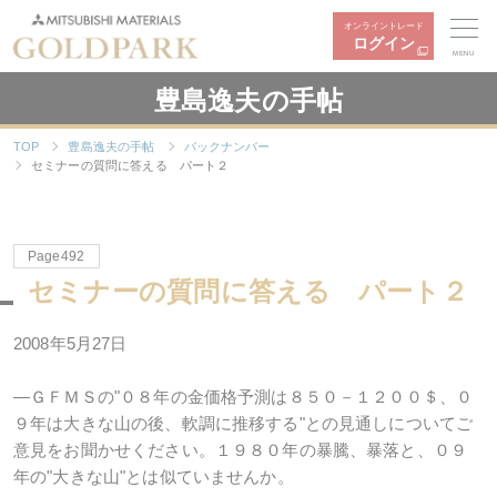
オンライントレード
ログイン
MENU
豊島逸夫の手帖
TOP
豊島逸夫の手帖
バックナンバー
セミナーの質問に答える パート２
Page492
セミナーの質問に答える パート２
2008年5月27日
―ＧＦＭＳの"０８年の金価格予測は８５０－１２００＄、０
９年は大きな山の後、軟調に推移する"との見通しについてご
意見をお聞かせください。１９８０年の暴騰、暴落と、０９
年の"大きな山"とは似ていませんか。