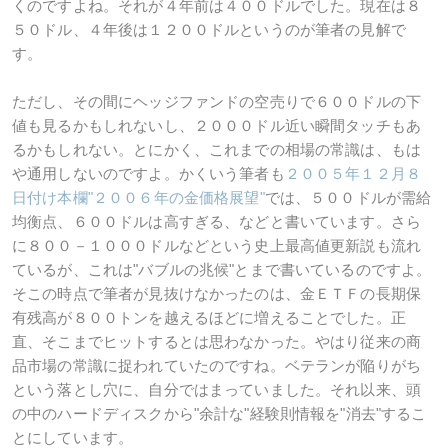
くのですよね。それが４年前は４００ドルでした。現在は８
５０ドル、４年後は１２００ドルというのが筆者の見解で
す。
ただし、その間にヘッジファンドの空売りで６００ドルの下
値も見るかもしれないし、２０００ドル近い瞬間タッチもあ
るかもしれない。とにかく、これまでの相場の常識は、もは
や通用しないのですよ。かくいう筆者も
２００５年１２月８
日付け本欄"２００６年の金価格展望"
では、５００ドルが需給
均衡点、６００ドルは高すぎる、などと書いています。さら
に８００－１０００ドルなどという史上最高値更新説も流れ
ているが、これは"バブルの兆候"とまで書いているのですよ。
そこの時点で筆者が見抜けなかったのは、金ＥＴＦの長期保
有残高が８００トンを越えるほどに増えることでした。正
直、そこまでヒットするとは思わなかった。やはり従来の商
品市場の常識に捉われていたのですね。ベテランが陥りがち
という落とし穴に、自分ではまっていました。それ以来、頭
の中のハードディスクから"余計な"経験則情報を"消去"するこ
とにしています。