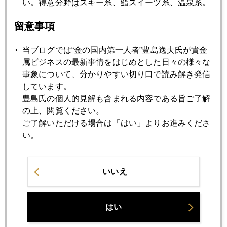
い。得意分野はスキー系、鮨スイーツ系、温泉系。
2008年
留意事項
1月
2月
3月
4月
5月
6月
当ブログでは“金の国内第一人者”豊島逸夫氏が貴金
7月
8月
9月
10月
11月
12月
属ビジネスの最新事情をはじめとした日々の様々な
事象について、分かりやすい切り口で読み解き発信
しています。
2008年05月30日
豊島氏の個人的見解も含まれる内容である旨ご了解
ドル高、株高、債券安、商品安
の上、閲覧ください。
ご了解いただける場合は「はい」よりお進みくださ
い。
2008年05月29日
"バブルなくしてイノベ―ションなし"
いいえ
2008年05月28日
アグフレ―ションか ドルペッグ離脱か
はい