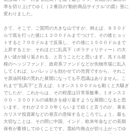
準を切り上げてゆく（２番目の"動的商品サイクル"の図）形に
変わりました。
さて、そこで、ご質問の大きな山ですが、例えば、８５０ド
ルで底を打った後に１２００ドルまでつけて、その後ヒョッ
トすると７００ドルまで反落し、その後に１５００ドルまで
上昇するとか、それほどに乱高下（ボラティリティー）の大
きい波が繰り返される、と言うことだと思います。兆ドル規
模のヘッジファンド、政府系ファンドなどが先物市場に乱入
してくれば、レバレッジも効かせての売買ですから、それこ
そ原油同様の荒れた展開になっても不思議はありません。こ
れまで"乱高下"と言えば、１オンス１００ドルも動くと大騒ぎ
でしたが、これからは、その程度は日常茶飯事。１オンス２
００－３００ドルの値動きを繰り返すような展開になると思
います。それが２０２０年くらいまで続くと言うのが、著名
カリスマ投資家などの発言の意味するところでしょう。最も
大切なことは、その間に中国、インド、欧米年金などの長期
保有が蓄積してゆくことです。需給均衡点が切り上がってゆ