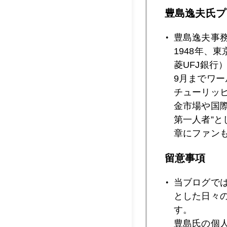
豊島逸夫氏プ
2008年
豊島逸夫事
1948年、
菱UFJ銀行
2008年08月2
9月までワ
チューリッ
金市場や国
2008年08月2
第一人者”
章にファン
留意事項
2008年08月2
当ブログで
とした日々
2008年08月2
す。
豊島氏の個