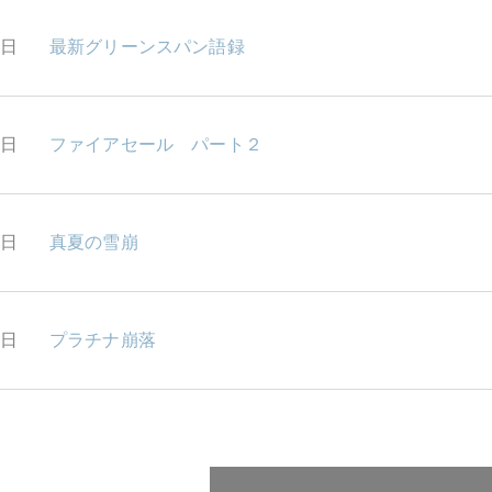
8日
最新グリーンスパン語録
7日
ファイアセール パート２
6日
真夏の雪崩
5日
プラチナ崩落