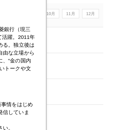
8月
9月
10月
11月
12月
三菱銀行（現三
活躍。2011年
める。独立後は
自由な立場から
、“金の国内
いトークや文
新事情をはじめ
発信していま
さい。