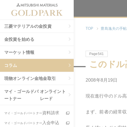
三菱マテリアルの金投資
TOP
豊島逸夫の手帖
金投資を始める
マーケット情報
Page541
このドル
コラム
現物
オンライン金地金取引
2008年8月19日
マイ・ゴールドパ
オンライント
現在進行中のドル高
ートナー
レード
まず、前者の経常収
資料請求
マイ・ゴールドパートナー
入会申込
マイ・ゴールドパートナー