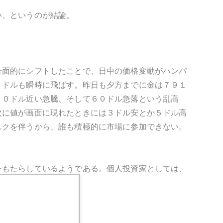
い、というのが結論。
全面的にシフトしたことで、日中の価格変動がハンパ
５ドルも瞬時に飛ばす。昨日も夕方までに金は７９１
６０ドル近い急騰、そして６０ドル急落という乱高
次に値が画面に現れたときには３ドル安とか５ドル高
スクを伴うから、誰も積極的に市場に参加できない。
をもたらしているようである。個人投資家としては、