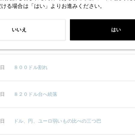
だける場合は「はい」よりお進みください。
0日
インフレと金融不安の同時進行
いいえ
はい
9日
このドル高はホンモノ？
8日
８００ドル割れ
2日
８２０ドル台へ続落
1日
ドル、円、ユーロ弱いもの比べの三つ巴