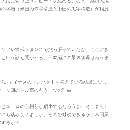
、人民元切り上げスピードを緩める、など。経済政策
済不均衡（米国の赤字構造と中国の黒字構造）が根源
インフレ警戒スタンスで突っ張っていたが、ここにき
、という話も聞かれる。日本経済の景気後退は言うま
り強いマイナスのインパクトを与えている結果になっ
が、今回のドル高のもう一つの理由。
ルとユーロの金利差が縮小するだろうか。そこまでＦ
げにも踏み切れようが、それを継続できるか。米国景
容するか？