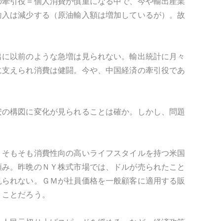
の牽引役＝個人消費が慎重になる中で、今や輸出産業
輸入は減少する（原油輸入額は増加しているが）。故
出に以前のような急増は見られない。輸出統計に月々
に支えられ消費は健闘。今や、中国経済の牽引役であ
安の構図に変化が見られることは確か。しかし、問題
。そもそも消費性向の高いライフスタイルを持つ米国
頼み。昨晩のＮＹ株式市場では、ドルが売られたこと
見られない。ＧＭが社員価格を一般顧客に適用する販
うことだろう。