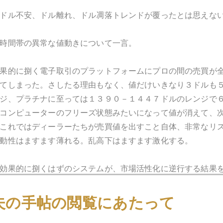
ドル不安、ドル離れ、ドル凋落トレンドが覆ったとは思えな
時間帯の異常な値動きについて一言。
果的に捌く電子取引のプラットフォームにプロの間の売買が
てしまった。さしたる理由もなく、値だけいきなり３ドルも
ジ、プラチナに至っては１３９０－１４４７ドルのレンジで
コンピューターのフリーズ状態みたいになって値が消えて、
これではディーラーたちが売買値を出すこと自体、非常なリ
動性はますます薄れる。乱高下はますます激化する。
効果的に捌くはずのシステムが、市場活性化に逆行する結果
ともに追わないほうが良いだろう。
夫の手帖の閲覧にあたって