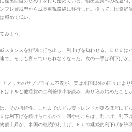
に輸出回復のため手を打ち始めている。輸出産業への税還付
ンフレ警戒型から成長重視路線に移行した。従って、国際経
は極めて低い。
てみよう。
戒スタンスを鮮明に打ち出し、利上げを匂わせる。ＥＣＢは
速で、そうも言っていられなくなった。次の一手は利下げか
ン アメリカのサブプライム不況が、実は米国以外の国々によ
トはドルと他通貨の金利差縮小を読み、織り込み始めたこと
は、その持続性。これまでのドル安トレンドが覆るほどにド
Ｂは利下げを続けられるか？一回やそこらは、利上げ、利下
物価上昇が、米国の継続的利上げ、ＥＵの継続的利下げを許