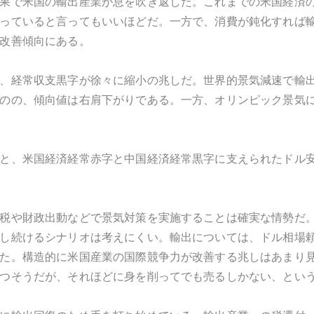
果で米国の輸出産業が息を吹き返した。これまでの米国経済
っていると言ってもいいほどだ。一方で、消費が鈍化すれば
改善傾向にある。
、経常収支黒字が徐々に縮小の兆しだ。世界的景気減速で輸
のの、傾向値は右肩下がりである。一方、オリンピック景気
と、米国経済経常赤字と中国経済経常黒字に支えられたドル
税や財政出動などで景気対策を実施することは確実な情勢だ
し続けるシナリオは考えにくい。輸出については、ドル相場
た。構造的に米国産業の国際競争力が改善する兆しはあまり
つそうだが、それほどに身を削ってでも売るしかない、とい