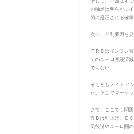
そして、中国はすで
の軸足は明らかにイ
的に是正される確率
次に、金利要因を見
ＦＲＢはインフレ警
てのユーロ圏経済減
でもない。
そもそもメイド イ
た。そこでマーケッ
さて、ここでも問題
ＲＢは利上げ、ＥＣ
気後退やユーロ圏の