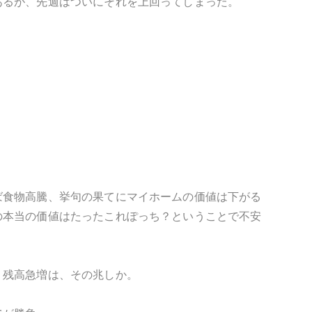
あるが、先週はついにそれを上回ってしまった。
。
ば食物高騰、挙句の果てにマイホームの価値は下がる
の本当の価値はたったこれぽっち？ということで不安
Ｆ残高急増は、その兆しか。