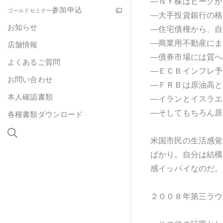
―ＮＹ株はピークか
参加申込
ゴールドセミナー
―大手投資銀行の格
お知らせ
―住宅債権から、自
―商業用不動産にま
店舗情報
―債券市場には質へ
よくあるご質問
―ＥＣＢインフレ予
お問い合わせ
―ＦＲＢは原油高と
本人確認書類
―イランとイスラエ
―そしてもちろん原
各種書類ダウンロード
米国市民の生活感覚
ばかり。自分は結構
感イッパイなのだ。
２００８年第三ラウ