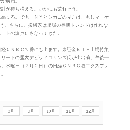
でが勝負。
統計が待ち構える。いかにも荒れそう。
に高まる。でも、ＮＹとシカゴの見方は、もしマーケ
まう。さらに、投機家は相場の長期トレンドは作れな
ベートの論点にもなってきた。
日経ＣＮＢＣ特番にも出ます。東証金ＥＴＦ上場特集
トリートの盟友デビッドコリンズ氏が生出演。午後一
お、水曜日（７月２日）の日経ＣＮＢＣ昼エクスプレ
す。
8月
9月
10月
11月
12月