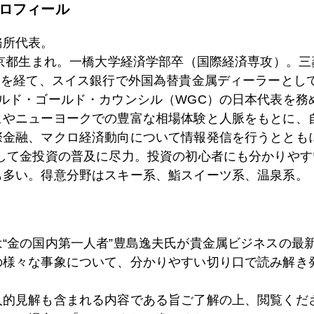
ロフィール
3日
バーナンキの本音(今週のＦＯＭＣを読む)
務所代表。
東京都生まれ。一橋大学経済学部卒（国際経済専攻）。
0日
ウオール街の魔女狩り始まる
）を経て、スイス銀行で外国為替貴金属ディーラーとして
ールド・ゴールド・カウンシル（WGC）の日本代表を務
ヒやニューヨークでの豊富な相場体験と人脈をもとに、
際金融、マクロ経済動向について情報発信を行うとともに
9日
ドル防衛策のジレンマ
として金投資の普及に尽力。投資の初心者にも分かりやす
も多い。得意分野はスキー系、鮨スイーツ系、温泉系。
8日
東証金ＥＴＦ談義
は“金の国内第一人者”豊島逸夫氏が貴金属ビジネスの最
の様々な事象について、分かりやすい切り口で読み解き
3日
金ＥＴＦに関する質問
人的見解も含まれる内容である旨ご了解の上、閲覧くだ