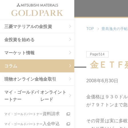
三菱マテリアルの金投資
TOP
豊島逸夫の手帖
金投資を始める
マーケット情報
Page514
金ＥＴＦ
コラム
現物
オンライン金地金取引
2008年6月30日
マイ・ゴールドパ
オンライント
金価格は９３０ドル
ートナー
レード
が７９７トンまで急
資料請求
マイ・ゴールドパートナー
その背景は実に多岐
入会申込
マイ・ゴールドパートナー