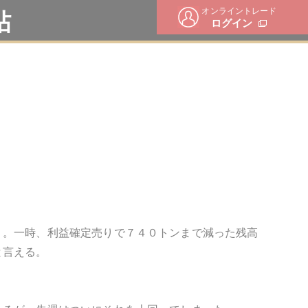
オンライントレード
帖
ログイン
う。一時、利益確定売りで７４０トンまで減った残高
と言える。