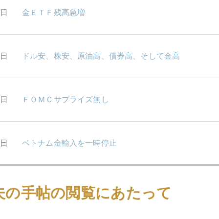
0日
金ＥＴＦ残高急増
7日
ドル安、株安、原油高、債券高、そして金高
6日
ＦＯＭＣサプライズ無し
5日
ベトナム金輸入を一時停止
4日
アブダビ投資庁の運用資産配分
夫の手帖の閲覧にあたって