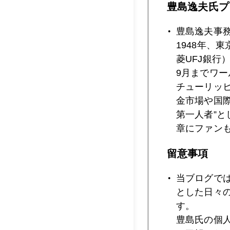
豊島逸夫氏プ
2008年06月2
豊島逸夫事
1948年、
2008年06月2
菱UFJ銀行
9月までワ
チューリッ
金市場や国
2008年06月1
第一人者”
章にファン
2008年06月1
留意事項
当ブログで
とした日々
2008年06月1
す。
豊島氏の個