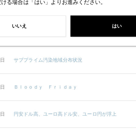
だける場合は「はい」よりお進みください。
2日
イランの金買い
いいえ
はい
1日
ドル防衛のＦＲＢ ユーロ防衛のＥＣＢ
0日
サブプライム汚染地域分布状況
9日
Ｂｌｏｏｄｙ Ｆｒｉｄａｙ
6日
円安ドル高、ユーロ高ドル安、ユーロ円が浮上