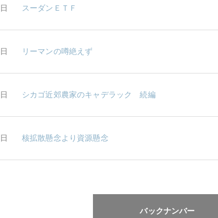
5日
スーダンＥＴＦ
4日
リーマンの噂絶えず
3日
シカゴ近郊農家のキャデラック 続編
2日
核拡散懸念より資源懸念
バックナンバー