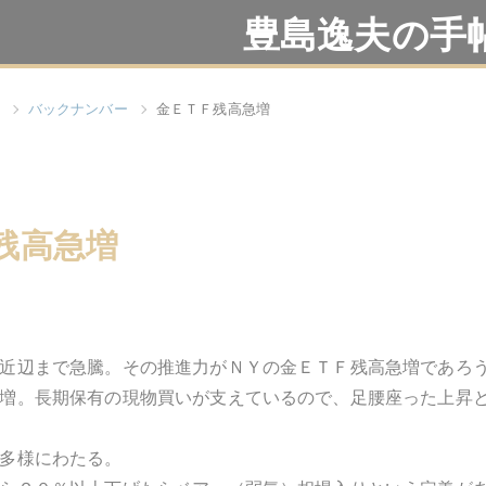
豊島逸夫の手
バックナンバー
金ＥＴＦ残高急増
残高急増
近辺まで急騰。その推進力がＮＹの金ＥＴＦ残高急増であろ
増。長期保有の現物買いが支えているので、足腰座った上昇
多様にわたる。