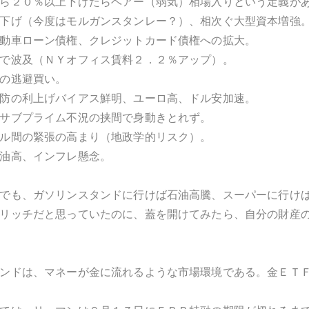
ら２０％以上下げたらベアー（弱気）相場入りという定義が
下げ（今度はモルガンスタンレー？）、相次ぐ大型資本増強
動車ローン債権、クレジットカード債権への拡大。
で波及（ＮＹオフィス賃料２．２％アップ）。
の逃避買い。
防の利上げバイアス鮮明、ユーロ高、ドル安加速。
サブプライム不況の挟間で身動きとれず。
ル間の緊張の高まり（地政学的リスク）。
油高、インフレ懸念。
でも、ガソリンスタンドに行けば石油高騰、スーパーに行け
リッチだと思っていたのに、蓋を開けてみたら、自分の財産
ンドは、マネーが金に流れるような市場環境である。金ＥＴ