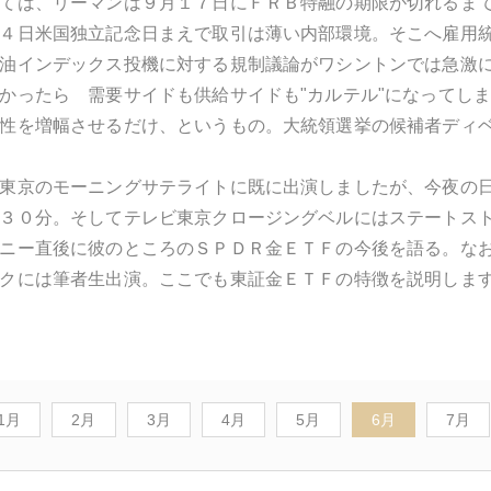
ては、リーマンは９月１７日にＦＲＢ特融の期限が切れるま
４日米国独立記念日まえで取引は薄い内部環境。そこへ雇用
油インデックス投機に対する規制議論がワシントンでは急激
かったら 需要サイドも供給サイドも"カルテル"になってし
性を増幅させるだけ、というもの。大統領選挙の候補者ディ
東京のモーニングサテライトに既に出演しましたが、今夜の
３０分。そしてテレビ東京クロージングベルにはステートス
ニー直後に彼のところのＳＰＤＲ金ＥＴＦの今後を語る。な
クには筆者生出演。ここでも東証金ＥＴＦの特徴を説明しま
1月
2月
3月
4月
5月
6月
7月