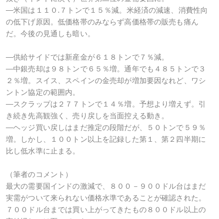
―米国は１１０.７トンで１５％減。米経済の減速、消費性向
の低下げ原因。低価格帯のみならず高価格帯の販売も痛ん
だ。今後の見通しも暗い。
―供給サイドでは新産金が６１８トンで７％減。
―中銀売却は９８トンで６５％増。通年でも４８５トンで３
２％増。スイス、スペインの金売却が増加要因なれど、ワシ
ントン協定の範囲内。
―スクラップは２７７トンで１４％増。予想より増えず。引
き続き先高観強く、売り戻しを当面控える動き。
―ヘッジ買い戻しはまだ推定の段階だが、５０トンで５９％
増。しかし、１００トン以上を記録した第１、第２四半期に
比し低水準に止まる。
（筆者のコメント）
最大の需要国インドの激減で、８００－９００ドル台はまだ
実需がついて来られない価格水準であることが確認された。
７００ドル台までは買い上がってきたもの８００ドル以上の