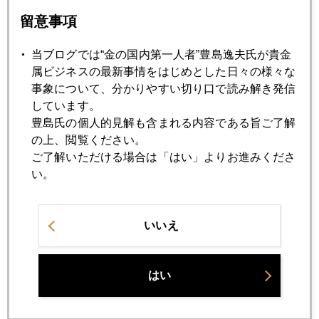
留意事項
2008年02月22日
当ブログでは“金の国内第一人者”豊島逸夫氏が貴金
初心者向け"サブプライムをお宝鑑定団に出したら？"
属ビジネスの最新事情をはじめとした日々の様々な
事象について、分かりやすい切り口で読み解き発信
しています。
2008年02月21日
豊島氏の個人的見解も含まれる内容である旨ご了解
金９４５ドル 新高値更新
の上、閲覧ください。
ご了解いただける場合は「はい」よりお進みくださ
2008年02月20日
い。
原油バブル再燃 １００ドル突破
いいえ
2008年02月19日
小麦、鉄鉱石、そして石炭までも
はい
2008年02月18日