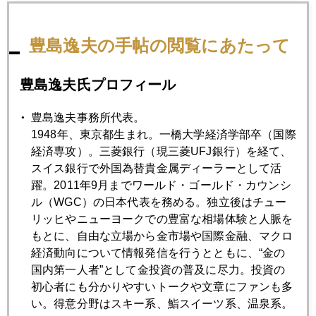
1月
2月
3月
4月
5月
6月
豊島逸夫の手帖の閲覧にあたって
7月
8月
9月
10月
11月
12月
豊島逸夫氏プロフィール
2008年02月29日
１０００ドルまで あと３０ドルの射程圏に
豊島逸夫事務所代表。
1948年、東京都生まれ。一橋大学経済学部卒（国際
経済専攻）。三菱銀行（現三菱UFJ銀行）を経て、
2008年02月28日
スイス銀行で外国為替貴金属ディーラーとして活
１０００ドルへの助走開始
躍。2011年9月までワールド・ゴールド・カウンシ
ル（WGC）の日本代表を務める。独立後はチュー
リッヒやニューヨークでの豊富な相場体験と人脈を
2008年02月27日
もとに、自由な立場から金市場や国際金融、マクロ
記録ずくめの２４時間
経済動向について情報発信を行うとともに、“金の
国内第一人者”として金投資の普及に尽力。投資の
初心者にも分かりやすいトークや文章にファンも多
2008年02月26日
い。得意分野はスキー系、鮨スイーツ系、温泉系。
IMF金売却案を米財務省支持に回る