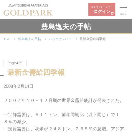
オンライントレード
ログイン
MENU
豊島逸夫の手帖
TOP
豊島逸夫の手帖
バックナンバー
最新金需給四季報
Page429
最新金需給四季報
2008年2月14日
２００７年１０－１２月期の世界金需給統計が発表された。
―宝飾需要は、５１１トン。前年同期比（以下同じ）で１
８％の減少。
―投資需要は、欧米が２４８トン。２３５％の急増。アジア