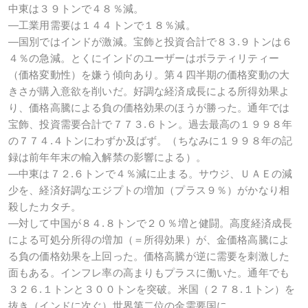
中東は３９トンで４８％減。
―工業用需要は１４４トンで１８％減。
―国別ではインドが激減。宝飾と投資合計で８３.９トンは６
４％の急減。とくにインドのユーザーはボラティリティー
（価格変動性）を嫌う傾向あり。第４四半期の価格変動の大
きさが購入意欲を削いだ。好調な経済成長による所得効果よ
り、価格高騰による負の価格効果のほうが勝った。通年では
宝飾、投資需要合計で７７３.６トン。過去最高の１９９８年
の７７４.４トンにわずか及ばず。（ちなみに１９９８年の記
録は前年年末の輸入解禁の影響による）。
―中東は７２.６トンで４％減に止まる。サウジ、ＵＡＥの減
少を、経済好調なエジプトの増加（プラス９％）がかなり相
殺したカタチ。
―対して中国が８４.８トンで２０％増と健闘。高度経済成長
による可処分所得の増加（＝所得効果）が、金価格高騰によ
る負の価格効果を上回った。価格高騰が逆に需要を刺激した
面もある。インフレ率の高まりもプラスに働いた。通年でも
３２６.１トンと３００トンを突破。米国（２７８.１トン）を
抜き（インドに次ぐ）世界第二位の金需要国に。