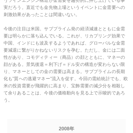
うツインエンジン構造が金需要を趨勢的に押し上げている事
実だろう。直近でも金先物上場というイベントに金需要への
刺激効果があったことは間違いない。
今後の注目は米国。サブプライム発の経済減速とともに金需
要は明らかに落ち込んでいる。これが、リカプリング効果で
中国、インドにも波及するようであれば、グローバルな金需
要減退に繋がりかねないリスクを孕む。ただし、金には二面
性があり、コモディティー（商品）の顔とともに、マネーの
顔がある。景気後退＝利下げ＝ドル安の構造が変わらない限
り、マネーとしての金の需要は高まる。サブプライムの長期
化も"質への逃避マネー"流入を促す。今回の需給統計でも、欧
米の投資需要が飛躍的に高まり、宝飾需要の減少分を相殺し
て余りあることは、今後の価格動向を見る上で示唆的であろ
う。
2008年