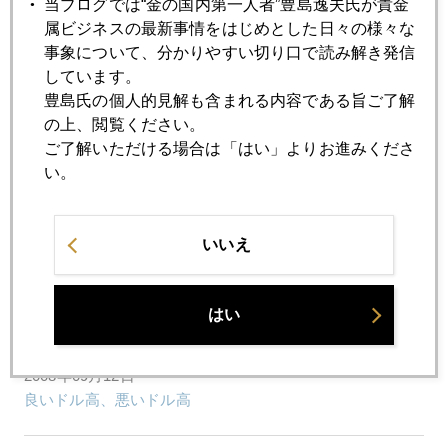
当ブログでは“金の国内第一人者”豊島逸夫氏が貴金
2008年09月18日
属ビジネスの最新事情をはじめとした日々の様々な
第２部 金融危機の拡大
事象について、分かりやすい切り口で読み解き発信
しています。
2008年09月18日
豊島氏の個人的見解も含まれる内容である旨ご了解
第１部 金価格 歴史的な一日の上げ幅で急騰
の上、閲覧ください。
ご了解いただける場合は「はい」よりお進みくださ
い。
2008年09月17日
ＡＩＧとＦＯＭＣに揺れる市場
いいえ
2008年09月16日
９月危機織り込み１１月危機説へ
はい
2008年09月12日
良いドル高、悪いドル高