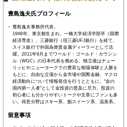
"救世主"バフェットと日本勢の違い
豊島逸夫氏プロフィール
2008年09月25日
豊島逸夫事務所代表。
経済のパールハーバーだ！
1948年、東京都生まれ。一橋大学経済学部卒（国際
経済専攻）。三菱銀行（現三菱UFJ銀行）を経て、
スイス銀行で外国為替貴金属ディーラーとして活
2008年09月24日
躍。2011年9月までワールド・ゴールド・カウンシ
Patient money（我慢強いマネー）
ル（WGC）の日本代表を務める。独立後はチュー
リッヒやニューヨークでの豊富な相場体験と人脈を
もとに、自由な立場から金市場や国際金融、マクロ
2008年09月22日
経済動向について情報発信を行うとともに、“金の
It's a new ball game．（新たなゲームのルールの模索）
国内第一人者”として金投資の普及に尽力。投資の
初心者にも分かりやすいトークや文章にファンも多
い。得意分野はスキー系、鮨スイーツ系、温泉系。
2008年09月19日
タイム！
留意事項