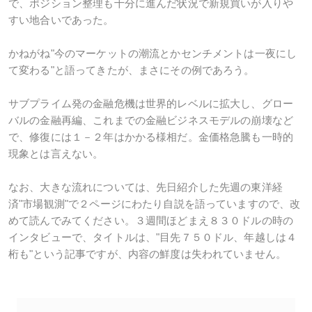
で、ポジション整理も十分に進んだ状況で新規買いが入りや
すい地合いであった。
かねがね"今のマーケットの潮流とかセンチメントは一夜にし
て変わる"と語ってきたが、まさにその例であろう。
サブプライム発の金融危機は世界的レベルに拡大し、グロー
バルの金融再編、これまでの金融ビジネスモデルの崩壊など
で、修復には１－２年はかかる様相だ。金価格急騰も一時的
現象とは言えない。
なお、大きな流れについては、先日紹介した先週の東洋経
済"市場観測"で２ページにわたり自説を語っていますので、改
めて読んでみてください。３週間ほどまえ８３０ドルの時の
インタビューで、タイトルは、"目先７５０ドル、年越しは４
桁も"という記事ですが、内容の鮮度は失われていません。