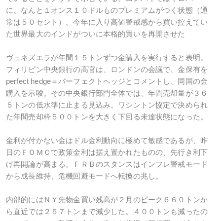
に、なんと１オンス１０ドルものプレミアムがつく状態（通
常は５０セント）。今年に入り高値警戒感から買い控えてい
た世界最大のインドがついに本格的買いを再開させた
ヴェネズエラが年間１５トンずつ金購入を実行すると表明。
フィリピン中央銀行の高官は、ロンドンの会議で、金保有を
perfect hedge＝パーフェクトヘッジとコメントし、同国の金
購入を示唆。その中央銀行部門全体では、年間売却量が３６
５トンの低水準に止まる見込み。ワシントン協定で決められ
た年間売却枠５００トンを大きく下回る未達状態になった。
金利が付かない金はドル金利動向に極めて敏感であるが、昨
日のＦＯＭＣで政策金利は据え置かれたものの、先行き利下
げ再開論が高まる。ＦＲＢのスタンスはインフレ警戒モード
から成長維持、危機回避モードへ転換の兆し。
内部的にはＮＹ先物金買い残高が２月のピーク６６０トンか
ら直近では２５７トンまで減少した。４００トンも減ったの