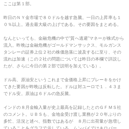
ここは第１部。
昨日のＮＹ金市場で８０ドルを越す急騰。一日の上昇率も１
０％以上。過去最大級の上げである。その要因をまとめる。
なんといっても、金融危機の中で"質へ逃避"マネーが株式から
流入。昨晩は金融危機がゴールドマンサックス、モルガンス
タンレーの証券上位２社の株価急落に波及するに至り、その
流れは加速（この２社の問題については昨日の本欄で詳説し
たが、さらに今日の第２部で説明を加えている）。
ドル高、原油安というこれまで金価格上昇にブレーキをかけ
てきた要因が昨晩は反転した。ドルは対ユーロで１．４３ま
でドル安。原油は６ドルの急反騰。
インドの８月金輸入量が史上最高を記録したとのＧＦＭＳ社
のコメント。ＵＢＳも、金地金受け渡し業務が２０年ぶりの
多忙、活況と述べ、指数ではあるが ８月に出荷量が急増し
ていることをグラフで示している。ムンバイではキロバー