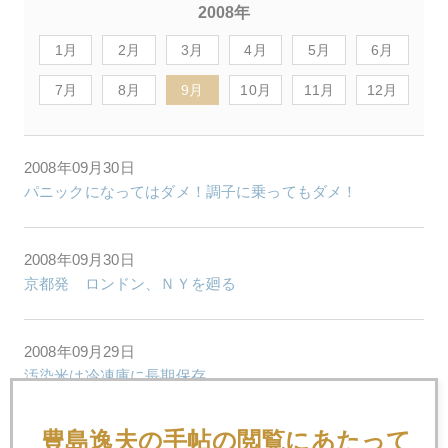
2008年
1月
2月
3月
4月
5月
6月
7月
8月
9月
10月
11月
12月
2008年09月30日
パニックになってはダメ！調子に乗ってもダメ！
2008年09月30日
京都発 ロンドン、ＮＹを廻る
2008年09月29日
汚染米は冷凍庫に長期保存
豊島逸夫の手帖の閲覧にあたって
2008年09月26日