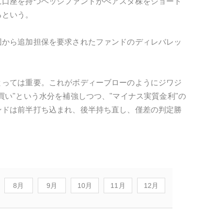
に口座を持つヘッジファンドがべアスタ株をショート
るという。
団から追加担保を要求されたファンドのディレバレッ
とっては重要。これがボディーブローのようにジワジ
い"という水分を補強しつつ、"マイナス実質金利"の
ンドは前半打ち込まれ、後半持ち直し、僅差の判定勝
8月
9月
10月
11月
12月