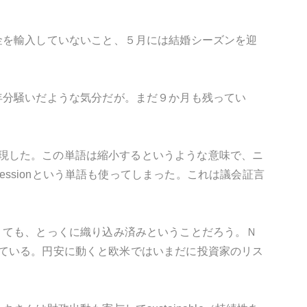
金を輸入していないこと、５月には結婚シーズンを迎
年分騒いだような気分だが。まだ９か月も残ってい
と表現した。この単語は縮小するというような意味で、ニ
essionという単語も使ってしまった。これは議会証言
くても、とっくに織り込み済みということだろう。Ｎ
振れている。円安に動くと欧米ではいまだに投資家のリス