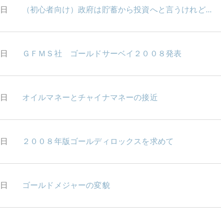
1日
（初心者向け）政府は貯蓄から投資へと言うけれど...
0日
ＧＦＭＳ社 ゴールドサーベイ２００８発表
9日
オイルマネーとチャイナマネーの接近
8日
２００８年版ゴールディロックスを求めて
7日
ゴールドメジャーの変貌