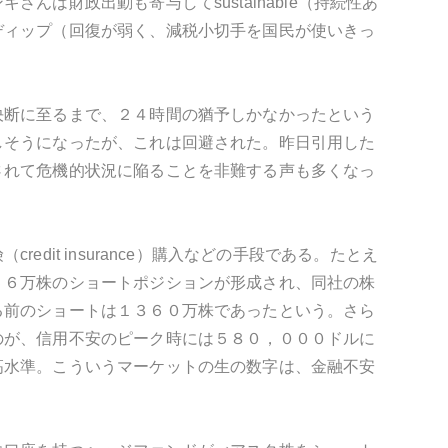
は財政出動も寄与してsustainable（持続性あ
ディップ（回復が弱く、減税小切手を国民が使いきっ
決断に至るまで、２４時間の猶予しかなかったという
しそうになったが、これは回避された。昨日引用した
されて危機的状況に陥ることを非難する声も多くなっ
it insurance）購入などの手段である。たとえ
５６万株のショートポジションが形成され、同社の株
る前のショートは１３６０万株であったという。さら
のが、信用不安のピーク時には５８０，０００ドルに
高水準。こういうマーケットの生の数字は、金融不安