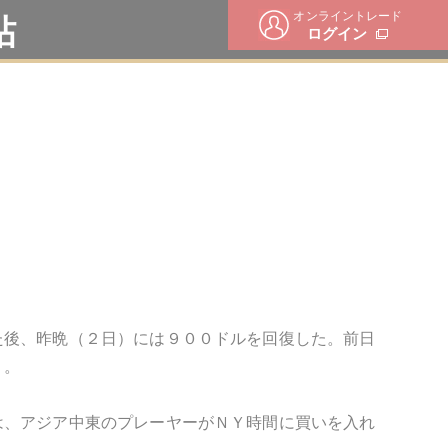
オンライントレード
帖
ログイン
た後、昨晩（２日）には９００ドルを回復した。前日
く。
は、アジア中東のプレーヤーがＮＹ時間に買いを入れ