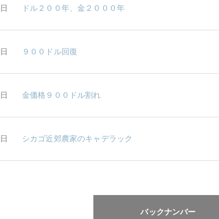
4日
ドル２００年、金２０００年
3日
９００ドル回復
2日
金価格９００ドル割れ
1日
シカゴ近郊農家のキャデラック
バックナンバー