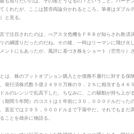
最も知りたいのは、その後どうなるの？ということ。バーナンキさん
てくれたが、ここは賛否両論分かれるところ。筆者はダブル
）と見る。
言で注目されたのは、べアスタ危機をＦＲＢが知らされ救済
リの綱渡りだったのだね。その後、一時はリーマンに飛び火
メントにもあったが、風評に基づき株をショート（空売り）
は、株のプットオプション購入とか債務不履行に対する保険（cred
、発行済株式数５億２４９０万株の９．２％に相当する４６
ドルのレンジで乱高下した。ちなみに、この騒動が持ち上が
（期間５年間）のコストは１年前に３０，０００ドルだった
、直近では２９５，０００ドルまで下落中だ。それでもまだ
ることを雄弁に物語る。