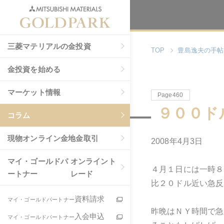
三菱マテリアルの金投資
TOP
豊島逸夫の手帖
金投資を始める
マーケット情報
Page460
９００ド
コラム
現物
オンライン金地金取引
2008年4月3日
マイ・ゴールドパ
オンライント
４月１日には一時８
ートナー
レード
比２０ドル近い急反
資料請求
マイ・ゴールドパートナー
昨晩はＮＹ時間で急
入会申込
マイ・ゴールドパートナー