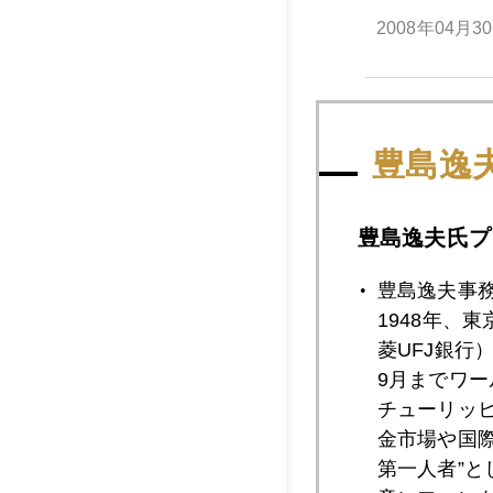
2008年04月3
2008年04月2
豊島逸
2008年04月2
豊島逸夫氏プ
豊島逸夫事
1948年、
2008年04月2
菱UFJ銀行
9月までワ
チューリッ
2008年04月2
金市場や国
第一人者”