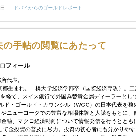
0日
ドバイからのゴールドレポート
5日
マネーの流れに"短期的"変調
夫の手帖の閲覧にあたって
4日
利下げ依存症からの脱却なるか
ロフィール
務所代表。
東京都生まれ。一橋大学経済学部卒（国際経済専攻）。
2日
スイス メガバンクの凋落
）を経て、スイス銀行で外国為替貴金属ディーラーとして
ールド・ゴールド・カウンシル（WGC）の日本代表を務
ヒやニューヨークでの豊富な相場体験と人脈をもとに、
1日
ドル反騰、株高、金融不安一時後退、金安
際金融、マクロ経済動向について情報発信を行うとともに
として金投資の普及に尽力。投資の初心者にも分かりやす