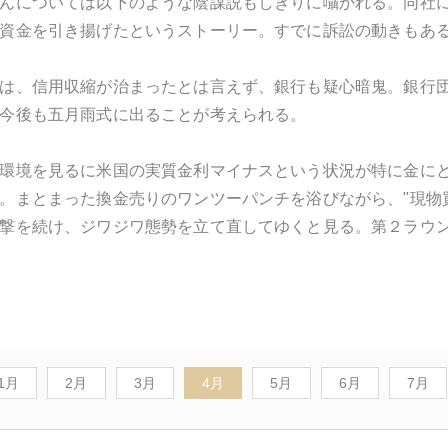
んについては以下のような陰謀説もしきりに囁かれる。同社
資金を引き揚げたというストーリー。すでに訴訟の動きもあ
は、信用収縮が治まったとは言えず、銀行も疑心暗鬼。銀行
今後も五月雨式に出ることが考えられる。
環境を見るに米国の実質金利マイナスという状況が特に金に
。まとまった換金売りのワンツーパンチを浴びながら、"現物買
撃を続け、ジワジワ態勢を立て直してゆくと見る。第２ラウ
1月
2月
3月
4月
5月
6月
7月