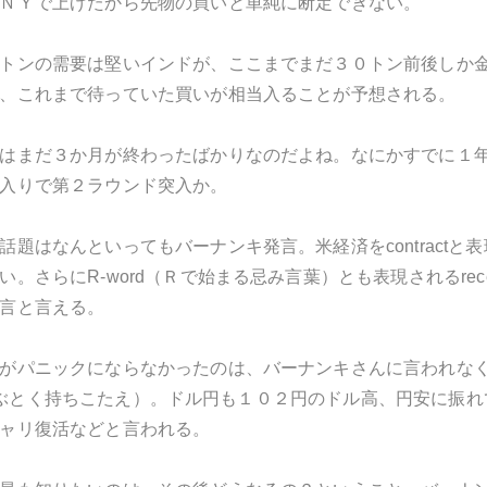
ＮＹで上げたから先物の買いと単純に断定できない。
トンの需要は堅いインドが、ここまでまだ３０トン前後しか
、これまで待っていた買いが相当入ることが予想される。
はまだ３か月が終わったばかりなのだよね。なにかすでに１
入りで第２ラウンド突入か。
話題はなんといってもバーナンキ発言。米経済をcontract
。さらにR-word（Ｒで始まる忌み言葉）とも表現されるrec
言と言える。
がパニックにならなかったのは、バーナンキさんに言われな
ent（しぶとく持ちこたえ）。ドル円も１０２円のドル高、円安に
ャリ復活などと言われる。