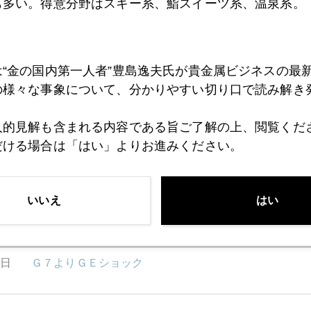
も多い。得意分野はスキー系、鮨スイーツ系、温泉系。
8日
ロシアの原油生産ピークアウト
は“金の国内第一人者”豊島逸夫氏が貴金属ビジネスの最
7日
初心者向け原稿：金って投機なの？
の様々な事象について、分かりやすい切り口で読み解き
人的見解も含まれる内容である旨ご了解の上、閲覧くだ
6日
原油は１００ドルか１５０ドルか？
だける場合は「はい」よりお進みください。
いいえ
はい
5日
宴（うたげ）の後
4日
Ｇ７よりＧＥショック