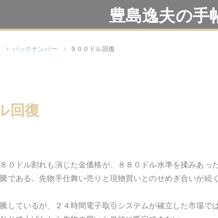
豊島逸夫の手
バックナンバー
９００ドル回復
ル回復
８０ドル割れも演じた金価格が、８８０ドル水準を揉みあっ
騰である。先物手仕舞い売りと現物買いとのせめぎ合いが続
騰しているが、２４時間電子取引システムが確立した市場で