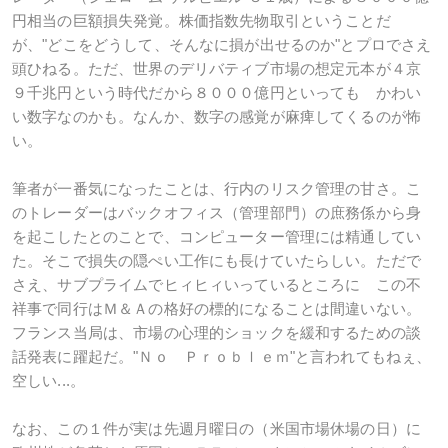
円相当の巨額損失発覚。株価指数先物取引ということだ
が、"どこをどうして、そんなに損が出せるのか"とプロでさえ
頭ひねる。ただ、世界のデリバティブ市場の想定元本が４京
９千兆円という時代だから８０００億円といっても かわい
い数字なのかも。なんか、数字の感覚が麻痺してくるのが怖
い。
筆者が一番気になったことは、行内のリスク管理の甘さ。こ
のトレーダーはバックオフィス（管理部門）の庶務係から身
を起こしたとのことで、コンピューター管理には精通してい
た。そこで損失の隠ぺい工作にも長けていたらしい。ただで
さえ、サブプライムでヒィヒィいっているところに この不
祥事で同行はＭ＆Ａの格好の標的になることは間違いない。
フランス当局は、市場の心理的ショックを緩和するための談
話発表に躍起だ。"Ｎｏ Ｐｒｏｂｌｅｍ"と言われてもねぇ、
空しい...。
なお、この１件が実は先週月曜日の（米国市場休場の日）に