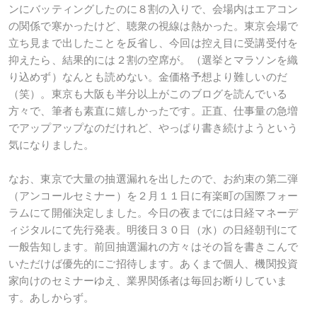
ンにバッティングしたのに８割の入りで、会場内はエアコン
の関係で寒かったけど、聴衆の視線は熱かった。東京会場で
立ち見まで出したことを反省し、今回は控え目に受講受付を
抑えたら、結果的には２割の空席が。（選挙とマラソンを織
り込めず）なんとも読めない。金価格予想より難しいのだ
（笑）。東京も大阪も半分以上がこのブログを読んでいる
方々で、筆者も素直に嬉しかったです。正直、仕事量の急増
でアップアップなのだけれど、やっぱり書き続けようという
気になりました。
なお、東京で大量の抽選漏れを出したので、お約束の第二弾
（アンコールセミナー）を２月１１日に有楽町の国際フォー
ラムにて開催決定しました。今日の夜までには日経マネーデ
ィジタルにて先行発表。明後日３０日（水）の日経朝刊にて
一般告知します。前回抽選漏れの方々はその旨を書きこんで
いただけば優先的にご招待します。あくまで個人、機関投資
家向けのセミナーゆえ、業界関係者は毎回お断りしていま
す。あしからず。