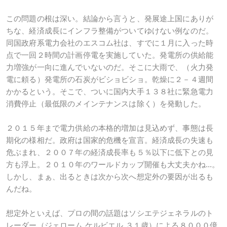
この問題の根は深い。結論から言うと、発展途上国にありが
ちな、経済成長にインフラ整備がついてゆけない例なのだ。
同国政府系電力会社のエスコム社は、すでに１月に入った時
点で一回２時間の計画停電を実施していた。発電所の供給能
力増強が一向に進んでいないのだ。そこに大雨で、（火力発
電に頼る）発電所の石炭がビショビショ。乾燥に２－４週間
かかるという。そこで、ついに国内大手１３８社に緊急電力
消費停止（最低限のメインテナンスは除く）を発動した。
２０１５年まで電力供給の本格的増加は見込めず、事態は長
期化の様相だ。政府は国家的危機を宣言。経済成長の失速も
危ぶまれ、２００７年の経済成長率も５％以下に低下との見
方も浮上。２０１０年のワールドカップ開催も大丈夫かね...。
しかし、まぁ、出るときは次から次へ想定外の要因が出るも
んだね。
想定外といえば、プロの間の話題はソシエテジェネラルのト
レーダー（ジェローム ケルビエル ３１歳）による８０００億