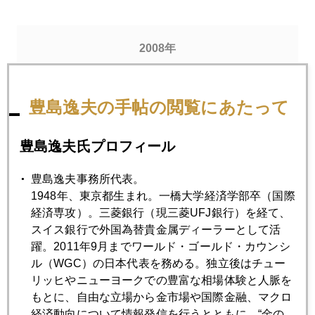
2008年
1月
2月
3月
4月
5月
6月
7月
8月
9月
10月
11月
12月
豊島逸夫の手帖の閲覧にあたって
豊島逸夫氏プロフィール
2008年01月31日
やっぱり５０ｂｐ
豊島逸夫事務所代表。
1948年、東京都生まれ。一橋大学経済学部卒（国際
経済専攻）。三菱銀行（現三菱UFJ銀行）を経て、
2008年01月30日
スイス銀行で外国為替貴金属ディーラーとして活
日本時間１月３１日午前４時１５分（ＦＯＭＣ発表時間）
躍。2011年9月までワールド・ゴールド・カウンシ
ル（WGC）の日本代表を務める。独立後はチュー
リッヒやニューヨークでの豊富な相場体験と人脈を
2008年01月29日
もとに、自由な立場から金市場や国際金融、マクロ
デカプリオか リカちゃんか
経済動向について情報発信を行うとともに、“金の