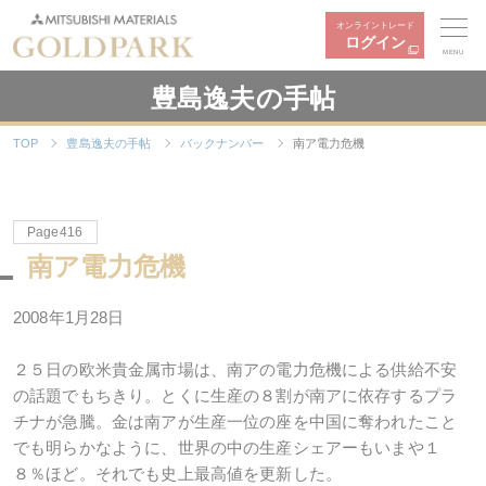
オンライントレード
ログイン
MENU
豊島逸夫の手帖
TOP
豊島逸夫の手帖
バックナンバー
南ア電力危機
Page416
南ア電力危機
2008年1月28日
２５日の欧米貴金属市場は、南アの電力危機による供給不安
の話題でもちきり。とくに生産の８割が南アに依存するプラ
チナが急騰。金は南アが生産一位の座を中国に奪われたこと
でも明らかなように、世界の中の生産シェアーもいまや１
８％ほど。それでも史上最高値を更新した。