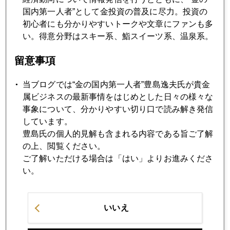
国内第一人者”として金投資の普及に尽力。投資の
初心者にも分かりやすいトークや文章にファンも多
2008年01月28日
い。得意分野はスキー系、鮨スイーツ系、温泉系。
初心者向け:金価格上昇は投機的バブルか？
留意事項
2008年01月28日
当ブログでは“金の国内第一人者”豊島逸夫氏が貴金
南ア電力危機
属ビジネスの最新事情をはじめとした日々の様々な
事象について、分かりやすい切り口で読み解き発信
2008年01月25日
しています。
９００ドル回復
豊島氏の個人的見解も含まれる内容である旨ご了解
の上、閲覧ください。
ご了解いただける場合は「はい」よりお進みくださ
2008年01月24日
い。
一夜明けて
いいえ
2008年01月23日
What a day!