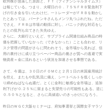
欧州株が急落した原因と、ＦＴ（フィナンシャルタイムズ）
は報じている。つまり、火曜日の０．７５％ＦＲＢ緊急利下
げの引き金を引いたわけだ。一トレーダーがＦＲＢを動かし
たとあっては、バーナンキさんもメンツ丸つぶれだね。ただ
でさえ、ＦＲＢは市場の動揺に対し、パニック的な対応をし
たとの批判も出てきた矢先ゆえ。
さらに、大銀行といえど、サブプライム関連仕組み商品の時
価を把握していなかった（できなかった）ことも合わせ、リ
スク管理の問題がさらに問われそう。金市場から見れば、信
用の裏付けに成り立つペーパー商品の脆さが質への逃避で実
物資産＝金に流れるという状況を加速させる事態である。
さて、今週は、３０日のＦＯＭＣと２月１日の米国雇用統計
を控え、またもや乱気流に備え、シートベルトを低くしっか
り締めねばならぬ週だ。とくに金利に敏感な金市場は、追加
利下げが０.２５％に留まると失望売りの可能性もある。逆に
０.５０％となると、さらに高値追いのきっかけになろう。
昨日のＷＧＣ大阪セミナーは、府知事選挙と国際女子マラソ