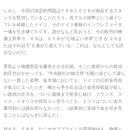
しかし、今回の決定的問題はＦＲＢとＥＣＢが相反するスタ
ンスを堅持していることだろう。兆マルク紙幣という超イン
フレを経験したドイツ。そのドイツ連銀のインフレファイタ
ー魂を引き継ぐＥＣＢ。誰がなんと言おうと、今の欧州の物
価上昇率３．６％は、ＥＣＢが"心地よい水準"とする"２％ま
たはそれ以下"を遙かに超えている。これは、なんとしても許
せないのだ。
景気より物価安定を優先させる伝統。そこに政府からの政治
的圧力がかかっても、"中央銀行の独立性"を楯に頑として譲ら
ない一貫した姿勢。金市場においても、ドイツの公的金売却
が俎上に上ったとき、喉から手が出るほど金売却収益が欲し
い政府の圧力を、ついに最後まで拒否し続け、フランス、ス
イス、イギリスが何百トン売ろうとも、ドイツはついに金大
量売却には踏み切らなかった。（結果的に安値で金を叩き売
ることにはならずに済んだ）。
対する、ＦＲＢ。なにせサブプライムの震源地ゆえ、物価と