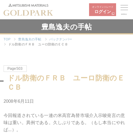
オンライントレード
ログイン
MENU
豊島逸夫の手帖
TOP
豊島逸夫の手帖
バックナンバー
ドル防衛のＦＲＢ ユーロ防衛のＥＣＢ
Page503
ドル防衛のＦＲＢ ユーロ防衛のＥ
ＣＢ
2008年6月11日
今回報道されている一連の米高官為替市場介入示唆発言の意
味は重い。異例である。久しぶりである。（もし本当にやれ
ば...）。