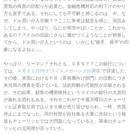
景気の両面の目配りが必要だ。金融危機対応の利下げのやり
方も派手である。それにしても不可解と感じるのは、今、な
ぜ、ドル買い介入示唆？？ここに筆者は疑念を感じ、深読み
してしまう。やっぱり、なにか相当やばいことが、これから
あるの？？ドルの信認にさらに傷がつくようなことが勃発し
てから、ドル買い介入というのは、いかにも"後手、後手"の印
象になるよねぇ...。
やっぱり、リーマン？それとも、ＵＢＳ？？この銀行につい
ては、
４月２２日付け"スイスメガバンクの凋落"
で詳述した。
その後、米国におけるＰＢ（富裕層向け部門）の活動につき
米当局の捜査を受けている。法的和解の可能性が示唆される
が、その結果、顧客の機密維持というスイスの銀行の大原則
が崩れる恐れもある。それやこれやで今週月曜日のチューリ
ッヒ証券取引所ではＵＢＳ株が売り浴びせられ、一時、売買
停止にまでなった。同行幹部が自社株を大量に売却という報
道もチューリッヒでは大問題になっていると、筆者のチュー
リッヒの元同僚が言っていた。