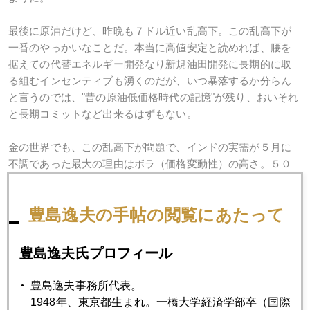
最後に原油だけど、昨晩も７ドル近い乱高下。この乱高下が
一番のやっかいなことだ。本当に高値安定と読めれば、腰を
据えての代替エネルギー開発なり新規油田開発に長期的に取
る組むインセンティブも湧くのだが、いつ暴落するか分らん
と言うのでは、"昔の原油低価格時代の記憶"が残り、おいそれ
と長期コミットなど出来るはずもない。
金の世界でも、この乱高下が問題で、インドの実需が５月に
不調であった最大の理由はボラ（価格変動性）の高さ。５０
ドル程度は数日で動くから、実需家は、おいそれと手出しで
きない。というか、ビビってしまうのだよね。当然だと思
豊島逸夫の手帖の閲覧にあたって
う。金価格水準が高くても高値安定と読めれば、割り切って
買いを入れられるというもの。ボラという眼つぶしに惑わさ
れず、いかに視界をクリア―に保つか。投資家専用のサング
豊島逸夫氏プロフィール
ラスが欲しいねぇ...。
豊島逸夫事務所代表。
1948年、東京都生まれ。一橋大学経済学部卒（国際