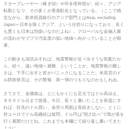
スタープレーヤー（稼ぎ頭）や司令塔幹部が、続々、アジア
転勤となり、その多くが香港駐在となっている。（ここで残
念ながら、欧米投資銀行のアジア部門とはAsia, excluding
Japan＝日本を除くアジア、という仕切りになっており、良く
も悪くも日本は別扱いなのだよね）。グローバルな金融人脈
の流れがサブプラ汚染度の低い地域へ向かっていることが顕
著。
この動きも深読みすれば、地震警報が近々出そうな気配だか
ら、続々、遠い地域へ避難、ということか。地震警報の難し
さは、下手に出すと皆がパニックになることだ。米高官のド
ル防衛発言は、その警報、第一弾のつもりなのかもしれぬ。
さてさて、金価格は、とにもかくにも足元ではドル高ゆえ、
８６０ドル台まで急落。今日、長々と書いたことを前提にす
れば、目先のドル買い、金売り局面は長続きしない。とくに
対ユーロでドル高継続は疑問。ドル円は"弱さ比べ"で我が道を
行く展開だけどね、これまでも本欄にて繰り返し書いてきた
ように。