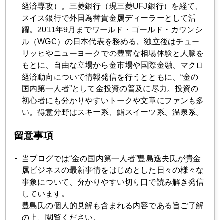
経済専攻）。三菱銀行（現三菱UFJ銀行）を経て、
2008年
スイス銀行で外国為替貴金属ディーラーとして活
躍。2011年9月までワールド・ゴールド・カウンシ
1月
2月
3月
4月
5月
6月
ル（WGC）の日本代表を務める。独立後はチュー
7月
8月
9月
10月
11月
12月
リッヒやニューヨークでの豊富な相場体験と人脈を
もとに、自由な立場から金市場や国際金融、マクロ
経済動向について情報発信を行うとともに、“金の
国内第一人者”として金投資の普及に尽力。投資の
2008年06月30日
初心者にも分かりやすいトークや文章にファンも多
金ＥＴＦ残高急増
い。得意分野はスキー系、鮨スイーツ系、温泉系。
留意事項
2008年06月27日
ドル安、株安、原油高、債券高、そして金高
当ブログでは“金の国内第一人者”豊島逸夫氏が貴金
属ビジネスの最新事情をはじめとした日々の様々な
2008年06月26日
事象について、分かりやすい切り口で読み解き発信
ＦＯＭＣサプライズ無し
しています。
豊島氏の個人的見解も含まれる内容である旨ご了解
の上、閲覧ください。