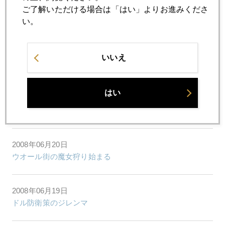
2008年06月25日
ご了解いただける場合は「はい」よりお進みくださ
ベトナム金輸入を一時停止
い。
2008年06月24日
いいえ
アブダビ投資庁の運用資産配分
はい
2008年06月23日
バーナンキの本音(今週のＦＯＭＣを読む)
2008年06月20日
ウオール街の魔女狩り始まる
2008年06月19日
ドル防衛策のジレンマ