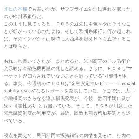
昨日の本欄
でも書いたが、サブプライム処理に遅れを取った
のが欧州系銀行だ。
このように見てくると、ＥＣＢの庭先にも色々やばそうなこ
とが転がっているのだよね。そして欧州系銀行に何か起これ
ば、そのインパクトは瞬時に大西洋を越えＮＹも直撃するこ
とは明らか。
あれこれ書いてきたが、まとめると、米国高官のドル防衛介
入示唆は金融危機再燃の兆しと読める。さらに、ＥＣＢも"マ
ーケットが知らされていないことを握っている"可能性があ
る。事実、今週初めにＥＣＢは"金融安定性レビュー＝financial
stability review"なるレポートを発表している。そこでは、大手
金融機関のさらなる追加損失発表が、今後、数四半期に及び
続く可能性あり"とも書いている。そして、ＥＣＢが用意した
緊急融資制度の利用度が、最近、回数も額も増加基調とも述
べている。
視点を変えて、民間部門の投資銀行の内情を見るに、行内の