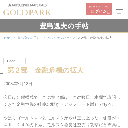
オンライントレード
ログイン
MENU
豊島逸夫の手帖
TOP
豊島逸夫の手帖
バックナンバー
第２部 金融危機の拡大
Page560
第２部 金融危機の拡大
2008年9月18日
今日は２部構成で、この第２部は、この数日、本欄で説明し
てきた金融危機の昨晩の動き（アップデート版）である。
やはりゴールドマンとモルスタがやり玉に上った。株価が１
４％、２４％の下落。モルスタ会長は空売り攻撃だと声高に