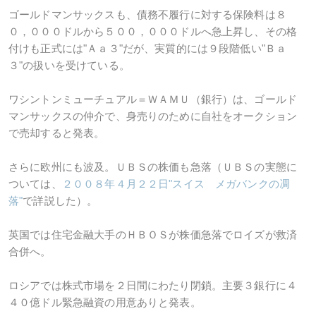
ゴールドマンサックスも、債務不履行に対する保険料は８
０，０００ドルから５００，０００ドルへ急上昇し、その格
付けも正式には"Ａａ３"だが、実質的には９段階低い"Ｂａ
３"の扱いを受けている。
ワシントンミューチュアル＝ＷＡＭＵ（銀行）は、ゴールド
マンサックスの仲介で、身売りのために自社をオークション
で売却すると発表。
さらに欧州にも波及。ＵＢＳの株価も急落（ＵＢＳの実態に
ついては、
２００８年４月２２日"スイス メガバンクの凋
落"
で詳説した）。
英国では住宅金融大手のＨＢＯＳが株価急落でロイズが救済
合併へ。
ロシアでは株式市場を２日間にわたり閉鎖。主要３銀行に４
４０億ドル緊急融資の用意ありと発表。