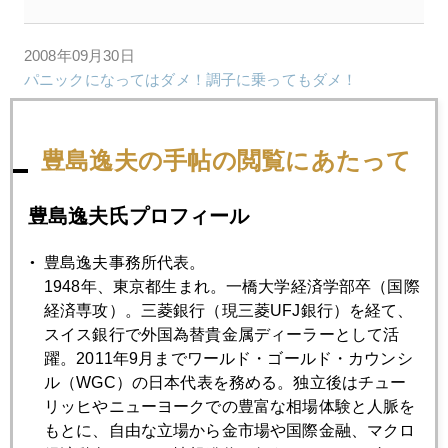
2008年09月30日
パニックになってはダメ！調子に乗ってもダメ！
2008年09月30日
豊島逸夫の手帖の閲覧にあたって
京都発 ロンドン、ＮＹを廻る
豊島逸夫氏プロフィール
2008年09月29日
豊島逸夫事務所代表。
汚染米は冷凍庫に長期保存
1948年、東京都生まれ。一橋大学経済学部卒（国際
経済専攻）。三菱銀行（現三菱UFJ銀行）を経て、
2008年09月26日
スイス銀行で外国為替貴金属ディーラーとして活
"救世主"バフェットと日本勢の違い
躍。2011年9月までワールド・ゴールド・カウンシ
ル（WGC）の日本代表を務める。独立後はチュー
リッヒやニューヨークでの豊富な相場体験と人脈を
2008年09月25日
もとに、自由な立場から金市場や国際金融、マクロ
経済のパールハーバーだ！