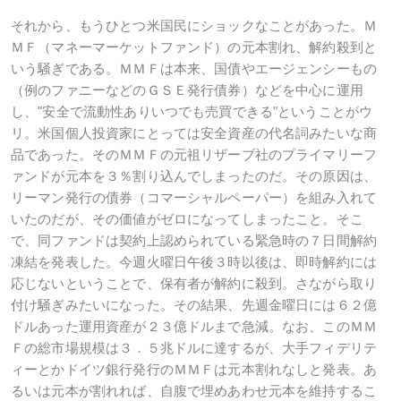
それから、もうひとつ米国民にショックなことがあった。Ｍ
ＭＦ（マネーマーケットファンド）の元本割れ、解約殺到と
いう騒ぎである。ＭＭＦは本来、国債やエージェンシーもの
（例のファニーなどのＧＳＥ発行債券）などを中心に運用
し、"安全で流動性ありいつでも売買できる"ということがウ
リ。米国個人投資家にとっては安全資産の代名詞みたいな商
品であった。そのＭＭＦの元祖リザーブ社のプライマリーフ
ァンドが元本を３％割り込んでしまったのだ。その原因は、
リーマン発行の債券（コマーシャルペーパー）を組み入れて
いたのだが、その価値がゼロになってしまったこと。そこ
で、同ファンドは契約上認められている緊急時の７日間解約
凍結を発表した。今週火曜日午後３時以後は、即時解約には
応じないということで、保有者が解約に殺到。さながら取り
付け騒ぎみたいになった。その結果、先週金曜日には６２億
ドルあった運用資産が２３億ドルまで急減。なお、このＭＭ
Ｆの総市場規模は３．５兆ドルに達するが、大手フィデリテ
ィーとかドイツ銀行発行のＭＭＦは元本割れなしと発表。あ
るいは元本が割れれば、自腹で埋めあわせ元本を維持するこ