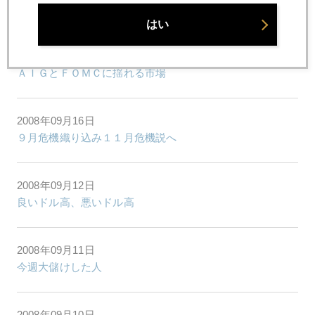
第１部 金価格 歴史的な一日の上げ幅で急騰
はい
2008年09月17日
ＡＩＧとＦＯＭＣに揺れる市場
2008年09月16日
９月危機織り込み１１月危機説へ
2008年09月12日
良いドル高、悪いドル高
2008年09月11日
今週大儲けした人
2008年09月10日