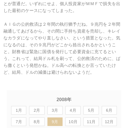
とが普通だ。いずれにせよ、個人投資家がＭＭＦで損失を出
した最初のケースになってしまった。
ＡＩＧの公的救済は２年間の執行猶予だね。９兆円を２年間
融通してあげるから、その間に手持ち資産を売却し、キレイ
なカラダになってやり直しなさい、という措置となった。気
になるのは、その９兆円がどこから捻出されるかというこ
と。財務省は緊急に国債を発行して必要資金に充てるとい
う。これって、結局ドル札を刷って、公的救済のために、ば
ら撒くという発想かね。ドル高への転換とか言っていたけ
ど、結局、ドルの減価は避けられないようだ。
2008年
1月
2月
3月
4月
5月
6月
7月
8月
9月
10月
11月
12月