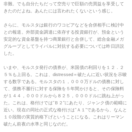
非難。でも自分たちだって空売りで巨額の売買益を享受して
きたのだよね。あんたには言われたくないという感じ。
さらに、モルスタは銀行のワコビアなどを合併相手に検討中
との報道。外部資金調達に依存する投資銀行が、預金という
安定的な資金基盤を持つ商業銀行と合併して、総合金融メガ
グループとしてライバルに対抗する必要については昨日詳説
した。
いまや、モルスタ発行の債券が、米国債の利回りを１２．２
５％も上回る。これは、distressed＝破たんに近い状況を示唆
する数字である。モルスタの１，０００万ドルの債務に対し
て、債務不履行に対する保険を５年間かけると、その保険料
が１４４，０００ドルから８２５，０００ドルに跳ね上がっ
た。これは、格付けでは"Ｂ２"にあたり、ジャンク債の範疇に
近い。現在の同社の正式な格付けは"Ａ１"であるから、なんと
１０段階の実質的格下げということになる。これはリーマン
破たん前夜の水準と同じなのだ。