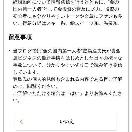
経済動向について情報発信を行うとともに、“金の
国内第一人者”として金投資の普及に尽力。投資の
初心者にも分かりやすいトークや文章にファンも多
2008年09月24日
い。得意分野はスキー系、鮨スイーツ系、温泉系。
Patient money（我慢強いマネー）
留意事項
2008年09月22日
当ブログでは“金の国内第一人者”豊島逸夫氏が貴金
It's a new ball game．（新たなゲームのルールの模索）
属ビジネスの最新事情をはじめとした日々の様々な
事象について、分かりやすい切り口で読み解き発信
しています。
2008年09月19日
豊島氏の個人的見解も含まれる内容である旨ご了解
タイム！
の上、閲覧ください。
ご了解いただける場合は「はい」よりお進みくださ
い。
2008年09月18日
第２部 金融危機の拡大
いいえ
2008年09月18日