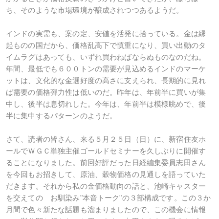
ち、そのような市場環境が醸成されつつあるようだ。
インドの実需も、案の定、安値を活発に拾っている。金は縁
起ものの国だから、価格乱高下で慎重になり、買い出動のタ
イムラグはあっても、いずれ買わねばならぬものなのだね。
年間、最低でも６００トンの需要が見込めるインドのマーケ
ットは、文化的な金選好度の高さに支えられ、長期的に見れ
ば需要の価格弾力性は低いのだ。昨年は、年前半に買いが集
中し、後半は息切れした。今年は、年前半は模様眺めで、後
半に集中するパターンのようだ。
さて、読者の皆さん、来る５月２５日（日）に、新宿住友ホ
ールでＷＧＣ単独主催ゴールドセミナーを久しぶりに開催す
ることになりました。前回好評だった日経編集委員志田さん
を今回もお招きして、原油、穀物価格の見通しを語っていた
だきます。それから私の金価格動向の話と、池崎キャスター
を交えての お馴染み"本音トーク"の３部構成です。この３か
月間で色々新たな話題も溜まりましたので、この機会に情報