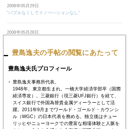
2008年05月29日
"バブルなくしてイノベ―ションなし"
2008年05月28日
アグフレ―ションか ドルペッグ離脱か
豊島逸夫の手帖の閲覧にあたって
2008年05月27日
セミナーの質問に答える パート２
豊島逸夫氏プロフィール
豊島逸夫事務所代表。
2008年05月26日
1948年、東京都生まれ。一橋大学経済学部卒（国際
セミナーでの質問に答える
経済専攻）。三菱銀行（現三菱UFJ銀行）を経て、
スイス銀行で外国為替貴金属ディーラーとして活
躍。2011年9月までワールド・ゴールド・カウンシ
2008年05月23日
ル（WGC）の日本代表を務める。独立後はチュー
原油と金の市場データの実態
リッヒやニューヨークでの豊富な相場体験と人脈を