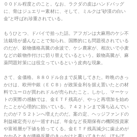
００ドル程度とのこと。なお、ラクダの皮はハンドバッグ
に、骨はジュエリー素材に、そして、ミルクは"砂漠の白い
金"と呼ばれ珍重されている。
もうひとつ、ドバイで拾った話。アフガンは大麻用のケシ不
法栽培が盛んなことで知られ、国際的にも問題視されている
のだが、穀物価格高騰の余波で、ケシ農家が、相次いで小麦
などの穀物作付けに切り替えているという。穀物高騰が、麻
薬問題対策には役立っているという皮肉な現象。
さて、金価格。８８０ドル台まで反騰してきた。昨晩のきっ
かけは、欧州中銀（ＥＣＢ）が政策金利を据え置いたとの材
料でユーロが買われドルが売られたこと。しかし、マーケッ
トの実際の感触では、金ＥＴＦ残高が、やっと再増加を始め
たことが心理的に効いている。７４２トンまで落ち込んでい
たのが７５２トンへ増えたのだ。案の定、ヘッジファンドの
利益確定売りが一巡すれば、年金など長期保有の機関投資家
や富裕層が下値を拾ってくる。金ＥＴＦ残高減少に歯止めが
かかるときが価格反騰のきっかけと書いてきたが、ぼちぼ