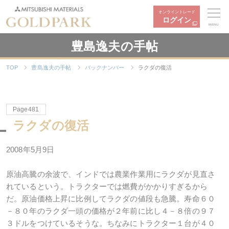
オンライントレード
ログイン
MENU
豊島逸夫の手帖
TOP
豊島逸夫の手帖
バックナンバー
ラクダの復活
Page481
ラクダの復活
2008年5月9日
原油高騰の余波で、インドでは農業作業用にラクダが見直さ
れているという。トラクターでは燃費がかかりすぎるから
だ。原油価格上昇に比例してラクダの値段も急騰。寿命６０
－８０年のラクダ一頭の価格が２年前に比し４－８倍の９７
３ドルをつけているそうな。ちなみにトラクター１台が４０