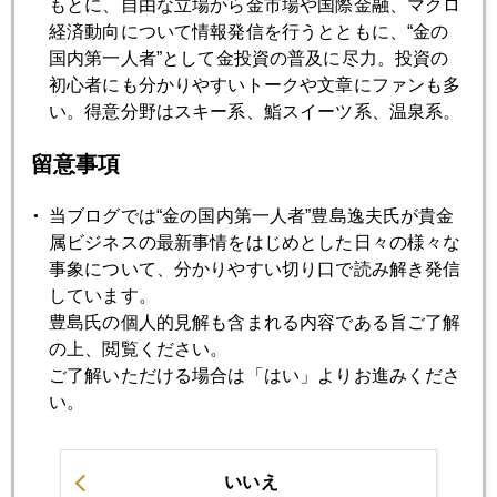
もとに、自由な立場から金市場や国際金融、マクロ
経済動向について情報発信を行うとともに、“金の
2008年05月22日
国内第一人者”として金投資の普及に尽力。投資の
第二ラウンドのテーマは"インフレ"
初心者にも分かりやすいトークや文章にファンも多
い。得意分野はスキー系、鮨スイーツ系、温泉系。
2008年05月21日
留意事項
金価格続騰
当ブログでは“金の国内第一人者”豊島逸夫氏が貴金
2008年05月20日
属ビジネスの最新事情をはじめとした日々の様々な
サブプラデフレから資源インフレへ
事象について、分かりやすい切り口で読み解き発信
しています。
豊島氏の個人的見解も含まれる内容である旨ご了解
2008年05月19日
の上、閲覧ください。
９００ドルへの静かな反騰
ご了解いただける場合は「はい」よりお進みくださ
い。
2008年05月15日
海外に農地を求める資源獲得競争
いいえ