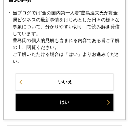
2008年09月12日
良いドル高、悪いドル高
当ブログでは“金の国内第一人者”豊島逸夫氏が貴金
属ビジネスの最新事情をはじめとした日々の様々な
事象について、分かりやすい切り口で読み解き発信
2008年09月11日
しています。
今週大儲けした人
豊島氏の個人的見解も含まれる内容である旨ご了解
の上、閲覧ください。
ご了解いただける場合は「はい」よりお進みくださ
2008年09月10日
い。
selling climax セリングクライマックスは？
2008年09月09日
いいえ
救済される業界 されない業界
はい
2008年09月08日
歴史は週末に作られる