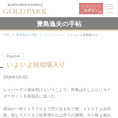
オンライントレード
ログイン
MENU
豊島逸夫の手帖
TOP
豊島逸夫の手帖
バックナンバー
いよいよ秋相場入り
Page549
いよいよ秋相場入り
2008年9月3日
レイバーデイ連休明けということで、昨晩は久しぶりにＮＹ
マーケットを真面目に追った。
原油が一時１０５ドルまで売り込まれた後、１１０ドル台回
復。総じてグスタフ効果薄れれば売りの展開。ＮＹ株も連れ