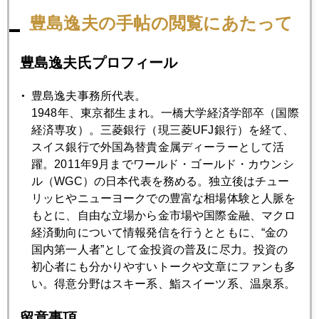
タイム！
豊島逸夫の手帖の閲覧にあたって
豊島逸夫氏プロフィール
2008年09月18日
第２部 金融危機の拡大
豊島逸夫事務所代表。
1948年、東京都生まれ。一橋大学経済学部卒（国際
2008年09月18日
経済専攻）。三菱銀行（現三菱UFJ銀行）を経て、
第１部 金価格 歴史的な一日の上げ幅で急騰
スイス銀行で外国為替貴金属ディーラーとして活
躍。2011年9月までワールド・ゴールド・カウンシ
ル（WGC）の日本代表を務める。独立後はチュー
2008年09月17日
リッヒやニューヨークでの豊富な相場体験と人脈を
ＡＩＧとＦＯＭＣに揺れる市場
もとに、自由な立場から金市場や国際金融、マクロ
経済動向について情報発信を行うとともに、“金の
国内第一人者”として金投資の普及に尽力。投資の
2008年09月16日
初心者にも分かりやすいトークや文章にファンも多
９月危機織り込み１１月危機説へ
い。得意分野はスキー系、鮨スイーツ系、温泉系。
留意事項