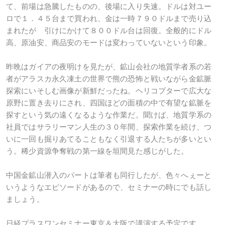
て、前場は急騰したものの、後場に入り失速。ドルは対ユー
ロで１．４５台まで買われ、金は一時７９０ドルまで売り込
まれたが 引けにかけて８００ドル台は回復。全般的にドル
高、原油安、商品安のモードは変わっていないという印象。
昨晩はガイアの夜明けを見たが、鉱山会社の地質学者系の若
者がアラスカ永久凍土の世界で熊の恐怖と戦いながら金鉱脈
探索にいそしむ画像が新鮮だったね。ヘリコプターで広大な
原野に置き去りにされ、四国ほどの面積の中で有望な鉱脈を
探すという気の遠くなるような作業だ。聞けば、地質学系の
社員ではサラリーマン人生の３０年間、探索作業を続け、つ
いに一回も掘りあてることもなく引退する人たちが多いとい
う。稀少資源争奪戦の第一線を垣間見た感じがした。
中国金鉱山潜入のパートは筆者も同行したが、色々へぇーと
いうようなエピソードがあるので、セミナーの時にでも話し
ましょう。
日経プラスワンセミナー東京＆大阪で講演する予定です。