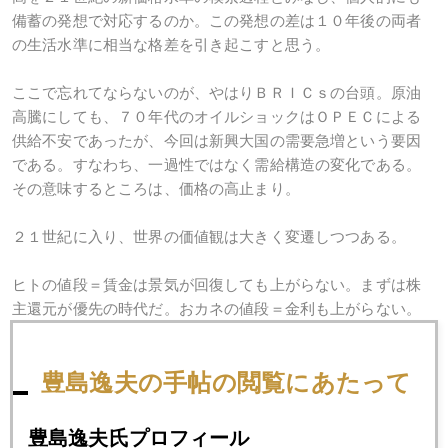
備蓄の発想で対応するのか。この発想の差は１０年後の両者
の生活水準に相当な格差を引き起こすと思う。
ここで忘れてならないのが、やはりＢＲＩＣｓの台頭。原油
高騰にしても、７０年代のオイルショックはＯＰＥＣによる
供給不安であったが、今回は新興大国の需要急増という要因
である。すなわち、一過性ではなく需給構造の変化である。
その意味するところは、価格の高止まり。
２１世紀に入り、世界の価値観は大きく変遷しつつある。
ヒトの値段＝賃金は景気が回復しても上がらない。まずは株
主還元が優先の時代だ。おカネの値段＝金利も上がらない。
世界的金余り現象は続く。対して、値段が上がるもの、それ
が技術と資源であろう。
豊島逸夫の手帖の閲覧にあたって
金という資源はますます稀少化しつつある。金価格上昇はす
でに８年目に突入したが、その間、金生産はなんと微減なの
豊島逸夫氏プロフィール