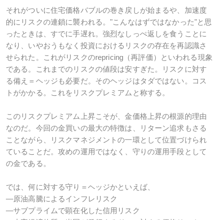
それがついに住宅価格バブルの巻き戻しが始まるや、加速度
的にリスクの連鎖に襲われる。"こんなはずではなかった"と思
ったときは、すでに手遅れ。強烈なしっぺ返しを食うことに
なり、いやおうもなく投資におけるリスクの存在を再認識さ
せられた。これがリスクのrepricing（再評価）といわれる現象
である。これまでのリスクの値段は安すぎた。リスクに対す
る備え＝ヘッジも必要だ。そのヘッジはタダではない。コス
トがかかる。これをリスクプレミアムと称する。
このリスクプレミアム上昇こそが、金価格上昇の根源的理由
なのだ。今回の金買いの最大の特徴は、リターン追求もさる
ことながら、リスクマネジメントの一環として位置づけられ
ていることだ。攻めの運用ではなく、守りの運用手段として
の金である。
では、何に対する守り＝ヘッジかといえば、
―原油高騰によるインフレリスク
―サブプライムで顕在化した信用リスク