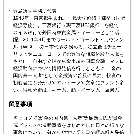
である。
豊島逸夫事務所代表。
限られた資源、膨張するマネー。この２１世紀の新展開に順
1948年、東京都生まれ。一橋大学経済学部卒（国際
応できるか否か。この差は大きい。
経済専攻）。三菱銀行（現三菱UFJ銀行）を経て、
スイス銀行で外国為替貴金属ディーラーとして活
躍。2011年9月までワールド・ゴールド・カウンシ
ル（WGC）の日本代表を務める。独立後はチュー
2008年
リッヒやニューヨークでの豊富な相場体験と人脈を
もとに、自由な立場から金市場や国際金融、マクロ
1月
2月
3月
4月
5月
6月
経済動向について情報発信を行うとともに、“金の
7月
8月
9月
10月
11月
12月
国内第一人者”として金投資の普及に尽力。投資の
初心者にも分かりやすいトークや文章にファンも多
い。得意分野はスキー系、鮨スイーツ系、温泉系。
2008年02月29日
留意事項
１０００ドルまで あと３０ドルの射程圏に
当ブログでは“金の国内第一人者”豊島逸夫氏が貴金
属ビジネスの最新事情をはじめとした日々の様々な
2008年02月28日
事象について、分かりやすい切り口で読み解き発信
１０００ドルへの助走開始