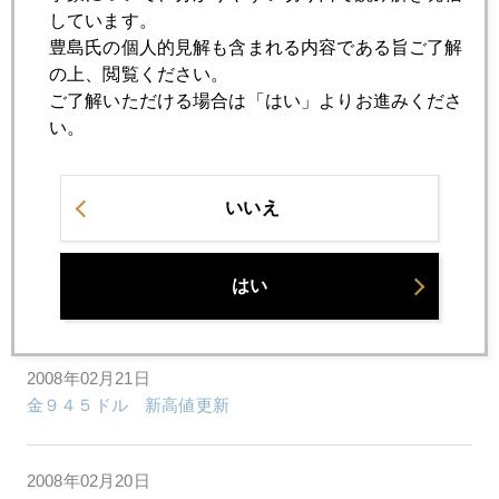
しています。
豊島氏の個人的見解も含まれる内容である旨ご了解
2008年02月27日
の上、閲覧ください。
記録ずくめの２４時間
ご了解いただける場合は「はい」よりお進みくださ
い。
2008年02月26日
IMF金売却案を米財務省支持に回る
いいえ
2008年02月22日
はい
初心者向け"サブプライムをお宝鑑定団に出したら？"
2008年02月21日
金９４５ドル 新高値更新
2008年02月20日