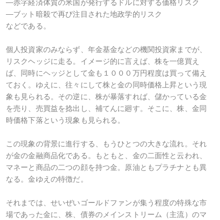
―赤字経済体質の米国が発行するドルに対する価格リスク
―ブット暗殺で再び注目された地政学的リスク
などである。
個人投資家のみならず、年金基金などの機関投資家までが、
リスクヘッジに走る。イメージ的に言えば、株を一億買え
ば、同時にヘッジとして金も１０００万円程度は買って備え
ておく。ゆえに、往々にして株と金の同時価格上昇という現
象も見られる。その逆に、株が暴落すれば、儲かっている金
を売り、売買益を捻出し、補てんに廻す。そこに、株、金同
時価格下落という現象も見られる。
この現象の背景に進行する、もうひとつの大きな流れ。それ
が金の金融商品化である。もともと、金の二面性と云われ、
マネーと商品の二つの顔を持つ金。原油ともプラチナとも異
なる。金ゆえの特徴だ。
それまでは、せいぜいゴールドファンが集う程度の特殊な市
場であった金に、株、債券のメインストリーム（主流）のマ