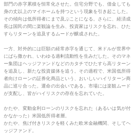
部門の赤字累積を恒常化させた。住宅分野でも、借金しても
身の丈以上のマイホームを持つという現象を引き起こした。
その傾向は低所得者にまで及ぶことになる。さらに、経済成
長は国民の間に楽観論を生み、投資家はリスクを忘れ、ひた
すらリターンを追及するムードが醸成された。
一方、対外的には巨額の経常赤字を通じて、米ドルが世界中
にばら撒かれ、いわゆる過剰流動性を生みだした。そのマネ
ー集団はヘッジファンドなどのカタチでひたすら高リターン
を追及し、新たな投資媒体を追う。その過程で、米国低所得
者向けローンの証券化商品という、おいしいハイリターン商
品に巡り合った。運命の出会いである。市場には楽観ムード
が支配し、皆がハイリスクの存在を忘れていた。
かたや、変動金利ローンのリスクを忘れた（あるいは気が付
かなかった）米国低所得者層。
かたや、焦げ付きリスクを軽くみた欧米金融機関、そしてヘ
ッジファンド。