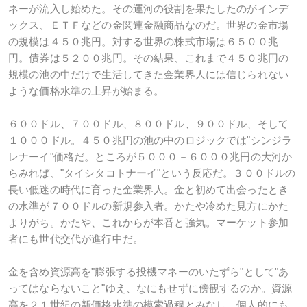
ネーが流入し始めた。その運河の役割を果たしたのがインデ
ックス、ＥＴＦなどの金関連金融商品なのだ。世界の金市場
の規模は４５０兆円。対する世界の株式市場は６５００兆
円。債券は５２００兆円。その結果、これまで４５０兆円の
規模の池の中だけで生活してきた金業界人には信じられない
ような価格水準の上昇が始まる。
６００ドル、７００ドル、８００ドル、９００ドル、そして
１０００ドル。４５０兆円の池の中のロジックでは"シンジラ
レナーイ"価格だ。ところが５０００－６０００兆円の大河か
らみれば、"タイシタコトナーイ"という反応だ。３００ドルの
長い低迷の時代に育った金業界人。金と初めて出会ったとき
の水準が７００ドルの新規参入者。かたや冷めた見方にかた
よりがち。かたや、これからが本番と強気。マーケット参加
者にも世代交代が進行中だ。
金を含め資源高を"膨張する投機マネーのいたずら"として"あ
ってはならないこと"ゆえ、なにもせずに傍観するのか。資源
高を２１世紀の新価格水準の模索過程とみなし、個人的にも