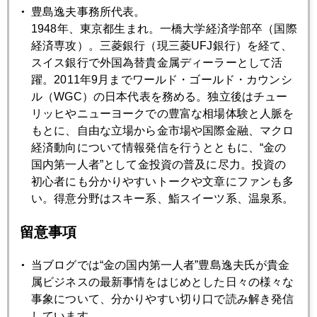
豊島逸夫事務所代表。
2008年02月27日
1948年、東京都生まれ。一橋大学経済学部卒（国際
記録ずくめの２４時間
経済専攻）。三菱銀行（現三菱UFJ銀行）を経て、
スイス銀行で外国為替貴金属ディーラーとして活
躍。2011年9月までワールド・ゴールド・カウンシ
2008年02月26日
ル（WGC）の日本代表を務める。独立後はチュー
IMF金売却案を米財務省支持に回る
リッヒやニューヨークでの豊富な相場体験と人脈を
もとに、自由な立場から金市場や国際金融、マクロ
2008年02月22日
経済動向について情報発信を行うとともに、“金の
初心者向け"サブプライムをお宝鑑定団に出したら？"
国内第一人者”として金投資の普及に尽力。投資の
初心者にも分かりやすいトークや文章にファンも多
い。得意分野はスキー系、鮨スイーツ系、温泉系。
2008年02月21日
金９４５ドル 新高値更新
留意事項
当ブログでは“金の国内第一人者”豊島逸夫氏が貴金
2008年02月20日
属ビジネスの最新事情をはじめとした日々の様々な
原油バブル再燃 １００ドル突破
事象について、分かりやすい切り口で読み解き発信
しています。