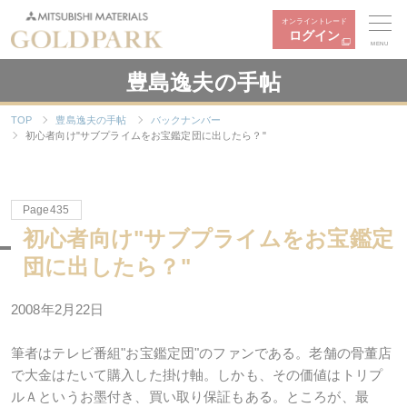
オンライントレード
ログイン
MENU
豊島逸夫の手帖
TOP
豊島逸夫の手帖
バックナンバー
初心者向け"サブプライムをお宝鑑定団に出したら？"
Page435
初心者向け"サブプライムをお宝鑑定
団に出したら？"
2008年2月22日
筆者はテレビ番組"お宝鑑定団"のファンである。老舗の骨董店
で大金はたいて購入した掛け軸。しかも、その価値はトリプ
ルＡというお墨付き、買い取り保証もある。ところが、最