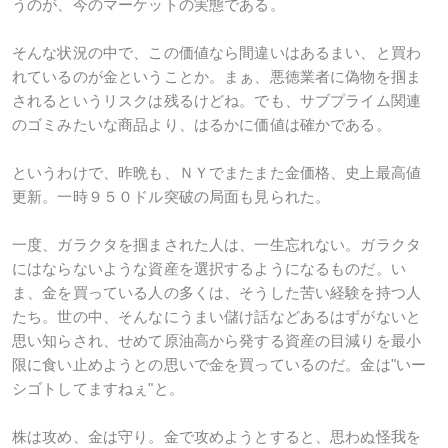
うのが、今のマーケットの実態である。
そんな状況の中で、この価値なら間違いはあるまい、と買わ
れているのが金ということか。まぁ、悪徳業者に偽物を掴ま
されるというリスクは残るけどね。でも、サブプライム関連
のゴミみたいな商品より、はるかに価値は確かである。
というわけで、昨晩も、ＮＹでまたまた金価格、史上最高値
更新。一時９５０ドル突破の局面も見られた。
一度、ガラクタを掴まされた人は、一生忘れない。ガラクタ
にはならないような資産を選択するようになるものだ。い
ま、金を買っている人の多くは、そうした苦い経験を持つ人
たち。世の中、そんなにうまい儲け話などあるはずがないと
思い知らされ、せめて原油高から発する資産の目減りを最小
限に食い止めようとの思いで金を買っているのだ。金は"いー
シゴトしてますねぇ"と。
株は攻め、金は守り。金で攻めようとすると、思わぬ怪我を