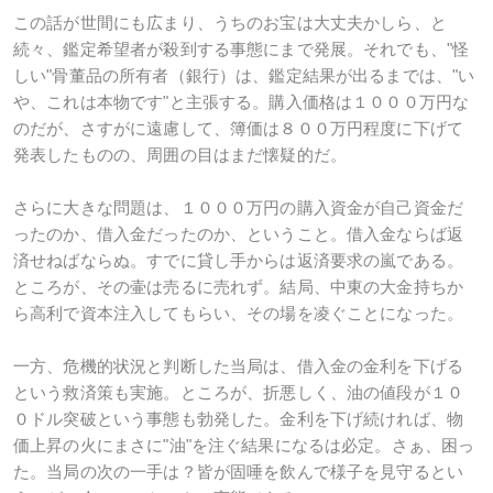
この話が世間にも広まり、うちのお宝は大丈夫かしら、と
続々、鑑定希望者が殺到する事態にまで発展。それでも、"怪
しい"骨董品の所有者（銀行）は、鑑定結果が出るまでは、"い
や、これは本物です"と主張する。購入価格は１０００万円な
のだが、さすがに遠慮して、簿価は８００万円程度に下げて
発表したものの、周囲の目はまだ懐疑的だ。
さらに大きな問題は、１０００万円の購入資金が自己資金だ
ったのか、借入金だったのか、ということ。借入金ならば返
済せねばならぬ。すでに貸し手からは返済要求の嵐である。
ところが、その壷は売るに売れず。結局、中東の大金持ちか
ら高利で資本注入してもらい、その場を凌ぐことになった。
一方、危機的状況と判断した当局は、借入金の金利を下げる
という救済策も実施。ところが、折悪しく、油の値段が１０
０ドル突破という事態も勃発した。金利を下げ続ければ、物
価上昇の火にまさに"油"を注ぐ結果になるは必定。さぁ、困っ
た。当局の次の一手は？皆が固唾を飲んで様子を見守るとい