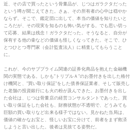
近、その店で買ったという骨董品が、じつはガラクタだった
という噂が聞こえてきた。さぁ、その所有者の心中は穏やか
ならず。そこで、鑑定団に出して、本当の価値を知りたいと
ころだが、その現実を知るのも怖い気がする。でも思い切っ
て応募、結果は残念！ガラクタだった。そうなると、自分が
保有する他の壷などの価値も怪しくなってきた。そこで、ひ
とつひとつ専門家（会計監査法人）に精査してもらうこと
に。
これが、今のサブプライム関連の証券化商品を抱えた金融機
関の実態である。しかも"トリプルＡ"のお墨付きを出した格付
け機関と、"買い取り保証"をした債券保証業者、そして販売し
た老舗の投資銀行にも火の粉が及んできた。お墨付きを出し
た会社は、じつは骨董店の経営コンサルタントであった。買
い取り保証をした会社も、財務状態が不透明で、どうみても
巨額の買い取りなど出来る様子ではない。見かねた当局は、
価値の確かなお宝と、怪しいお宝に分けて、前者をまず救済
しようと言い出した。後者は見捨てる姿勢だ。