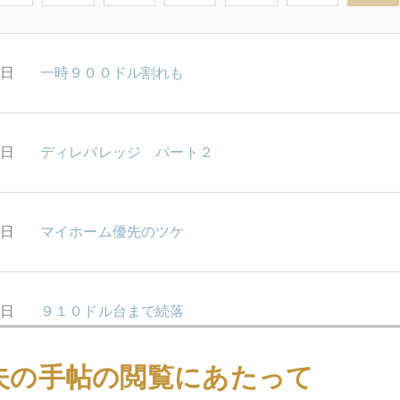
1日
一時９００ドル割れも
9日
ディレバレッジ パート２
8日
マイホーム優先のツケ
4日
９１０ドル台まで続落
夫の手帖の閲覧にあたって
3日
ドル反騰、原油続落、金融危機後退、金急落