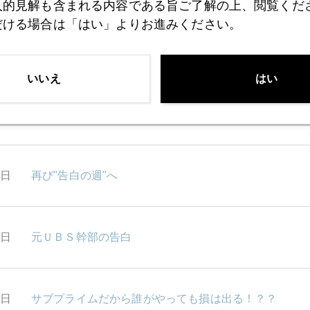
人的見解も含まれる内容である旨ご了解の上、閲覧くだ
だける場合は「はい」よりお進みください。
1日
金融市場は陰の極、金市場は急騰
いいえ
はい
0日
洞爺湖が見えない
9日
再び"告白の週"へ
8日
元ＵＢＳ幹部の告白
7日
サブプライムだから誰がやっても損は出る！？？