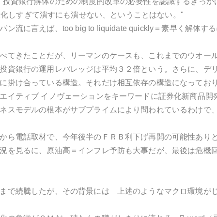
、投資銀行解体のための制度的改革の必要性を認識するきっか
 fail＝巨大化しすぎて潰すにも潰せない、ということはない。"
流に言えば、too big to liquidate quickly＝素
べてきたことだが、リーマンのケースも、これまでのウオー
投資銀行の運用レバレッジは平均３２倍という。さらに、デ
に掛け合っている構造。それだけ相互依存の構造になってお
エイティブ イノヴェーションをキーワードに証券化新商品開
ネスモデルの根本がサブプライムにより問われているわけで
から電話取材で、今年後半のＦＲＢ利下げ再開の可能性あり
況を見るに、原油高＝インフレ予防も大事だが、最後は危機回
まで続騰したが、その背景には 上述のようなマクロ環境が