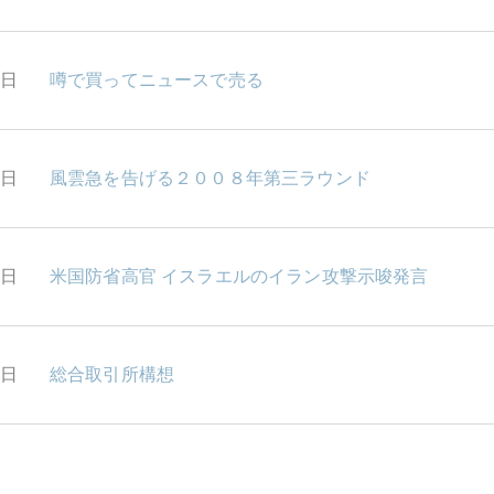
4日
噂で買ってニュースで売る
3日
風雲急を告げる２００８年第三ラウンド
2日
米国防省高官 イスラエルのイラン攻撃示唆発言
1日
総合取引所構想