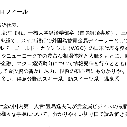
ロフィール
2日
株、債券、ドル、原油激動の中で浮上する金
務所代表。
東京都生まれ。一橋大学経済学部卒（国際経済専攻）。
）を経て、スイス銀行で外国為替貴金属ディーラーとして
7日
株、ドル反騰、原油続落、金反落
ールド・ゴールド・カウンシル（WGC）の日本代表を務
ヒやニューヨークでの豊富な相場体験と人脈をもとに、
際金融、マクロ経済動向について情報発信を行うとともに
として金投資の普及に尽力。投資の初心者にも分かりやす
6日
原油、プラチナ急落、金急騰
も多い。得意分野はスキー系、鮨スイーツ系、温泉系。
5日
結局９７０ドル突破
は“金の国内第一人者”豊島逸夫氏が貴金属ビジネスの最
の様々な事象について、分かりやすい切り口で読み解き
4日
トリプル安で金続騰