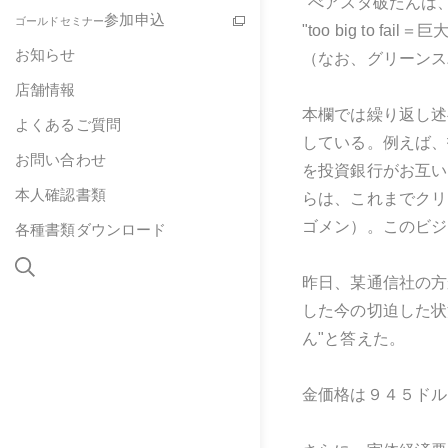
"べアスタ破たんは
参加申込
ゴールドセミナー
"too big to
お知らせ
（なお、グリーンスパン
店舗情報
本欄では繰り返し述
よくあるご質問
している。例えば、
お問い合わせ
を投資銀行がお互い
本人確認書類
らは、これまでクリ
ゴメン）。このビジ
各種書類ダウンロード
昨日、某通信社の方
した今の切迫した状
ん"と答えた。
金価格は９４５ドル