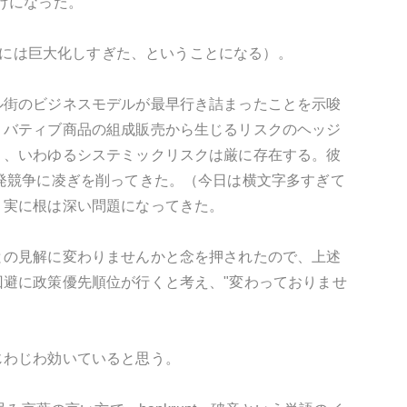
けになった。"
早く解体するには巨大化しすぎた、ということになる）。
ル街のビジネスモデルが最早行き詰まったことを示唆
リバティブ商品の組成販売から生じるリスクのヘッジ
り、いわゆるシステミックリスクは厳に存在する。彼
発競争に凌ぎを削ってきた。（今日は横文字多すぎて
、実に根は深い問題になってきた。
との見解に変わりませんかと念を押されたので、上述
避に政策優先順位が行くと考え、"変わっておりませ
じわじわ効いていると思う。