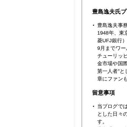
豊島逸夫氏プ
2008年07月2
豊島逸夫事
1948年、
菱UFJ銀行
2008年07月1
9月までワ
チューリッ
金市場や国
第一人者”
2008年07月1
章にファン
留意事項
2008年07月1
当ブログで
とした日々
す。
2008年07月1