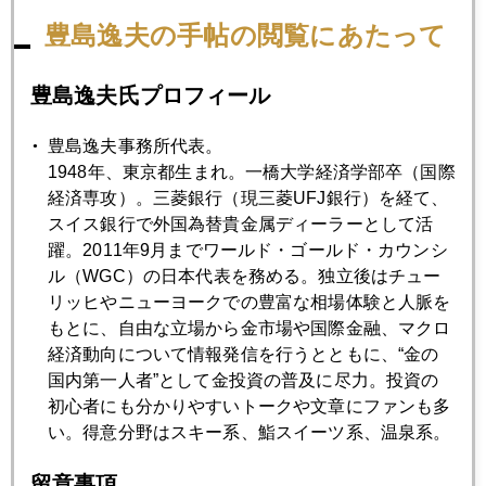
やっぱり５０ｂｐ
豊島逸夫の手帖の閲覧にあたって
2008年01月30日
豊島逸夫氏プロフィール
日本時間１月３１日午前４時１５分（ＦＯＭＣ発表時間）
豊島逸夫事務所代表。
1948年、東京都生まれ。一橋大学経済学部卒（国際
2008年01月29日
経済専攻）。三菱銀行（現三菱UFJ銀行）を経て、
デカプリオか リカちゃんか
スイス銀行で外国為替貴金属ディーラーとして活
躍。2011年9月までワールド・ゴールド・カウンシ
ル（WGC）の日本代表を務める。独立後はチュー
2008年01月28日
リッヒやニューヨークでの豊富な相場体験と人脈を
初心者向け:金価格上昇は投機的バブルか？
もとに、自由な立場から金市場や国際金融、マクロ
経済動向について情報発信を行うとともに、“金の
国内第一人者”として金投資の普及に尽力。投資の
2008年01月28日
初心者にも分かりやすいトークや文章にファンも多
南ア電力危機
い。得意分野はスキー系、鮨スイーツ系、温泉系。
留意事項
2008年01月25日