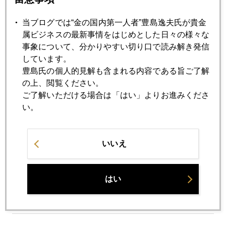
９００ドル回復
当ブログでは“金の国内第一人者”豊島逸夫氏が貴金
属ビジネスの最新事情をはじめとした日々の様々な
2008年01月24日
事象について、分かりやすい切り口で読み解き発信
一夜明けて
しています。
豊島氏の個人的見解も含まれる内容である旨ご了解
の上、閲覧ください。
2008年01月23日
ご了解いただける場合は「はい」よりお進みくださ
What a day!
い。
2008年01月22日
いいえ
株は見切り売り、金は利食い売り パート２
はい
2008年01月21日
お詫び