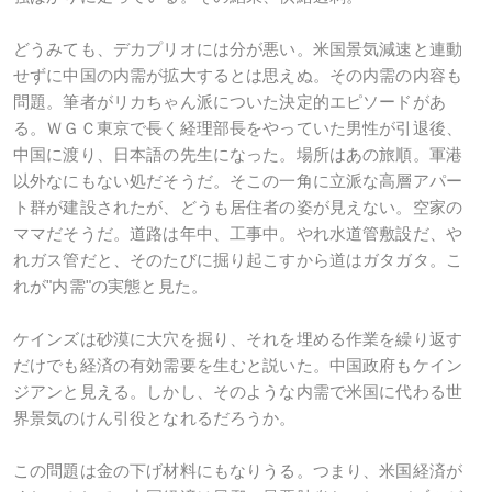
どうみても、デカプリオには分が悪い。米国景気減速と連動
せずに中国の内需が拡大するとは思えぬ。その内需の内容も
問題。筆者がリカちゃん派についた決定的エピソードがあ
る。ＷＧＣ東京で長く経理部長をやっていた男性が引退後、
中国に渡り、日本語の先生になった。場所はあの旅順。軍港
以外なにもない処だそうだ。そこの一角に立派な高層アパー
ト群が建設されたが、どうも居住者の姿が見えない。空家の
ママだそうだ。道路は年中、工事中。やれ水道管敷設だ、や
れガス管だと、そのたびに掘り起こすから道はガタガタ。こ
れが"内需"の実態と見た。
ケインズは砂漠に大穴を掘り、それを埋める作業を繰り返す
だけでも経済の有効需要を生むと説いた。中国政府もケイン
ジアンと見える。しかし、そのような内需で米国に代わる世
界景気のけん引役となれるだろうか。
この問題は金の下げ材料にもなりうる。つまり、米国経済が