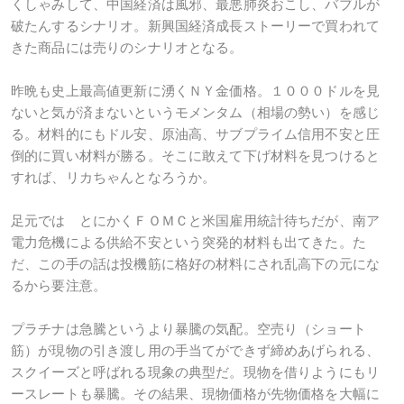
くしゃみして、中国経済は風邪、最悪肺炎おこし、バブルが
破たんするシナリオ。新興国経済成長ストーリーで買われて
きた商品には売りのシナリオとなる。
昨晩も史上最高値更新に湧くＮＹ金価格。１０００ドルを見
ないと気が済まないというモメンタム（相場の勢い）を感じ
る。材料的にもドル安、原油高、サブプライム信用不安と圧
倒的に買い材料が勝る。そこに敢えて下げ材料を見つけると
すれば、リカちゃんとなろうか。
足元では とにかくＦＯＭＣと米国雇用統計待ちだが、南ア
電力危機による供給不安という突発的材料も出てきた。た
だ、この手の話は投機筋に格好の材料にされ乱高下の元にな
るから要注意。
プラチナは急騰というより暴騰の気配。空売り（ショート
筋）が現物の引き渡し用の手当てができず締めあげられる、
スクイーズと呼ばれる現象の典型だ。現物を借りようにもリ
ースレートも暴騰。その結果、現物価格が先物価格を大幅に