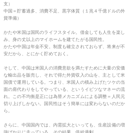
支）
中国＝貯蓄過多、消費不足、黒字体質（１兆４千億ドルの外
貨準備）
かたや米国は国民のライフスタイル。借金しても人生を楽し
み、身の丈以上のマイホームを建てたがる国民性。
かたや中国は年金不安。制度も確立されておらず、将来が不
安だから、とにかく貯めておく。
そして、中国は米国人の消費意欲を満たすために大量の安価
な輸出品を販売し、それで得た外貨収入の山を、主として米
国債で運用している。つまり、米国人の積み上げたツケの当
面の肩代わりをしてやっている、というイビツなマネーの流
れ。この不均衡是正には為替メカニズムによる調整＝人民元
切り上げしかない。国民性はそう簡単には変わらないのだか
ら。
さらに、中国国内では、内需拡大といっても、生産設備の増
強ばかりに走っている。その結果、供給過剰。