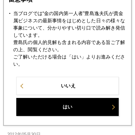
金大量保有のポールソン＆カンパニーが最近は売却を進めて
当ブログでは“金の国内第一人者”豊島逸夫氏が貴金
いたが、今回の保有残高は前期末と変わりなし。金売却中断
属ビジネスの最新事情をはじめとした日々の様々な
ということのようだ。
事象について、分かりやすい切り口で読み解き発信
しています。
豊島氏の個人的見解も含まれる内容である旨ご了解
なお、今週末（５月１９日）仙台でセミナー開催↓
の上、閲覧ください。
http://www.mmc.co.jp/gold/event/010038/index.html#spot01
ご了解いただける場合は「はい」よりお進みくださ
（現在公開されていません）
い。
いいえ
2012年
1月
2月
3月
4月
5月
6月
はい
7月
8月
9月
10月
11月
12月
2012年05月30日