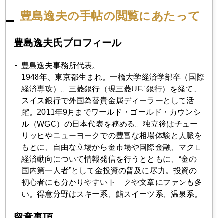
豊島逸夫の手帖の閲覧にあたって
なお、このような長期保有の現物購入はＮＹ金先物市場のレ
バレッジがかかった売買に比し、地味である。しかし「買い
豊島逸夫氏プロフィール
っぱなし」ゆえ、ボディーブローの如くジワリ効くことが特
徴。
豊島逸夫事務所代表。
現在の相場地合いを見るに、先物空売りのワンツーパンチが
1948年、東京都生まれ。一橋大学経済学部卒（国際
先行してポイントをゲットしているが、ラウンドを重ねるに
経済専攻）。三菱銀行（現三菱UFJ銀行）を経て、
したがい、ボディーブローが効いてくるは必定。最終的には
スイス銀行で外国為替貴金属ディーラーとして活
判定勝ちと見る。
躍。2011年9月までワールド・ゴールド・カウンシ
リーマンショック後の下げ幅２１％をベースに考えると、昨
ル（WGC）の日本代表を務める。独立後はチュー
年つけた史上最高値１９００ドルから２１％下げた値位置
リッヒやニューヨークでの豊富な相場体験と人脈を
が、丁度１５００ドルとなる。日本時間今朝の価格は１５４
もとに、自由な立場から金市場や国際金融、マクロ
０ドル台。かなりの底値圏と見る。
経済動向について情報発信を行うとともに、“金の
国内第一人者”として金投資の普及に尽力。投資の
初心者にも分かりやすいトークや文章にファンも多
最後に、米国ＳＥＣ(証券取引委員会)登録のファンドが四半期
い。得意分野はスキー系、鮨スイーツ系、温泉系。
ごとに期末の運用資産を報告・開示するのだが（通称１３
Ｆ）、その２０１２年３月末時点の数字が、期末から４５日
留意事項
という報告期限の日本時間今朝、相次いで発表された。