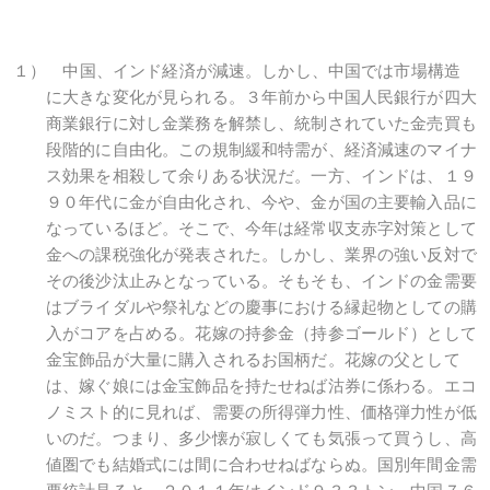
１） 中国、インド経済が減速。しかし、中国では市場構造
に大きな変化が見られる。３年前から中国人民銀行が四大
商業銀行に対し金業務を解禁し、統制されていた金売買も
段階的に自由化。この規制緩和特需が、経済減速のマイナ
ス効果を相殺して余りある状況だ。一方、インドは、１９
９０年代に金が自由化され、今や、金が国の主要輸入品に
なっているほど。そこで、今年は経常収支赤字対策として
金への課税強化が発表された。しかし、業界の強い反対で
その後沙汰止みとなっている。そもそも、インドの金需要
はブライダルや祭礼などの慶事における縁起物としての購
入がコアを占める。花嫁の持参金（持参ゴールド）として
金宝飾品が大量に購入されるお国柄だ。花嫁の父として
は、嫁ぐ娘には金宝飾品を持たせねば沽券に係わる。エコ
ノミスト的に見れば、需要の所得弾力性、価格弾力性が低
いのだ。つまり、多少懐が寂しくても気張って買うし、高
値圏でも結婚式には間に合わせねばならぬ。国別年間金需