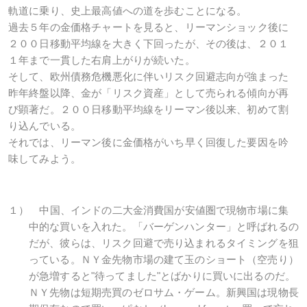
軌道に乗り、史上最高値への道を歩むことになる。
過去５年の金価格チャートを見ると、リーマンショック後に
２００日移動平均線を大きく下回ったが、その後は、２０１
１年まで一貫した右肩上がりが続いた。
そして、欧州債務危機悪化に伴いリスク回避志向が強まった
昨年終盤以降、金が「リスク資産」として売られる傾向が再
び顕著だ。２００日移動平均線をリーマン後以来、初めて割
り込んでいる。
それでは、リーマン後に金価格がいち早く回復した要因を吟
味してみよう。
１） 中国、インドの二大金消費国が安値圏で現物市場に集
中的な買いを入れた。「バーゲンハンター」と呼ばれるの
だが、彼らは、リスク回避で売り込まれるタイミングを狙
っている。ＮＹ金先物市場の建て玉のショート（空売り）
が急増すると"待ってました"とばかりに買いに出るのだ。
ＮＹ先物は短期売買のゼロサム・ゲーム。新興国は現物長