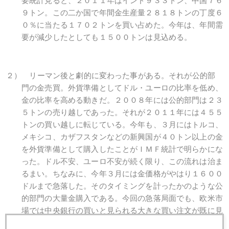
要統計見ると、２０１１年はインド９３３トン、中国７６
９トン。この二か国で年間金生産量２８１８トンの丁度６
０％に当たる１７０２トンを買い占めた。今年は、年間需
要が減少したとしても１５００トンは見込める。
２） リーマン後と劇的に変わった事がある。それが公的部
門の金売買。外貨準備としてドル・ユーロの比率を低め、
金の比率を高める動きだ。２００８年には公的部門は２３
５トンの売り越しであった。それが２０１１年には４５５
トンの買い越しに転じている。今年も、３月にはトルコ、
メキシコ、カザフスタンなどの新興国が４０トン以上の金
を外貨準備として購入したことがＩＭＦ統計で明らかにな
った。ドル不安、ユーロ不安が続く限り、この流れは治ま
るまい。ちなみに、今年３月には金価格がやはり１６００
ドルまで急落した。そのタイミングを計ったかのような公
的部門の大量金購入である。今回の急落局面でも、欧米市
場では中央銀行の買いと見られる大きな買い注文が既に見
られている。