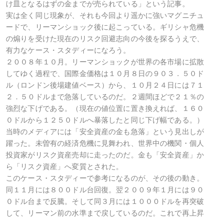
け皿となるはずの金までが売られている」という記事。
実は全く同じ現象が、それも今回より遥かに強いマグニチュ
ードで、リーマンショック後に起こっている。ギリシャ危機
の煽りを受けた現在のリスク回避志向の今後を探るうえで、
有力なケース・スタディーになろう。
２００８年１０月。リーマンショックが世界の各市場に拡散
してゆく過程で、国際金価格は１０月８日の９０３．５０ド
ル（ロンドン後場建値ベース）から、１０月２４日には７１
２．５０ドルまで急落しているのだ。２週間ほどで２１％の
強烈な下げである。（現在の値位置に置き換えれば、１６０
０ドルから１２５０ドルへ暴落したと同じ下げ幅である。）
当時のメディアには「安全資産の金も急落」という見出しが
躍った。未曽有の経済危機に見舞われ、世界中の機関・個人
投資家がリスク資産売却に走ったのだ。金も「安全資産」か
ら「リスク資産」へ変質とされた。
このケース・スタディーで参考になるのが、その後の動き。
同１１月には８００ドル台回復。翌２００９年１月には９０
０ドル台まで反騰。そして同３月には１０００ドルを再突破
して、リーマン前の水準まで戻しているのだ。これで再上昇