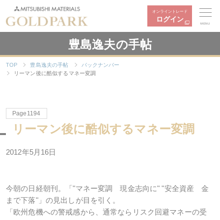
オンライントレード
ログイン
MENU
豊島逸夫の手帖
TOP
豊島逸夫の手帖
バックナンバー
リーマン後に酷似するマネー変調
Page1194
リーマン後に酷似するマネー変調
2012年5月16日
今朝の日経朝刊。「"マネー変調 現金志向に" "安全資産 金
まで下落"」の見出しが目を引く。
「欧州危機への警戒感から、通常ならリスク回避マネーの受