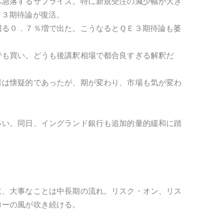
へ急落するサプライズ。特に新規受注の減少幅が大き
Ｅ３期待論が復活。
回る０．７％増で出た。こうなるとＱＥ３期待論も萎
でも買い。どうも後講釈相場で都合良すぎる解釈だ
者は懐疑的であったが、期が変わり、市場も気が変わ
多い。同日、イングランド銀行も追加的量的緩和に踏
に、大事なことは中長期の流れ。リスク・オン、リス
ローの風が吹き続ける。