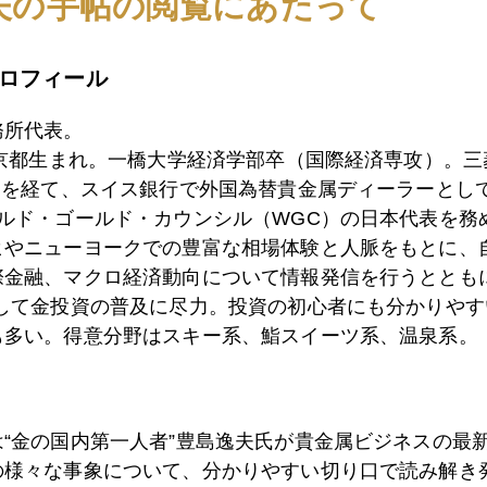
夫の手帖の閲覧にあたって
4日
それでも欧州高官は夏休み
ロフィール
務所代表。
3日
バレンシア州はスペインのギリシャ
東京都生まれ。一橋大学経済学部卒（国際経済専攻）。
）を経て、スイス銀行で外国為替貴金属ディーラーとして
ールド・ゴールド・カウンシル（WGC）の日本代表を務
ヒやニューヨークでの豊富な相場体験と人脈をもとに、
0日
「先生」が最大の被害者、金の悪徳商法最新事情
際金融、マクロ経済動向について情報発信を行うとともに
として金投資の普及に尽力。投資の初心者にも分かりやす
も多い。得意分野はスキー系、鮨スイーツ系、温泉系。
9日
新大久保イケメン通りで経済論議
は“金の国内第一人者”豊島逸夫氏が貴金属ビジネスの最
7日
ＣＯＯとＣＯ２は削減対象
の様々な事象について、分かりやすい切り口で読み解き