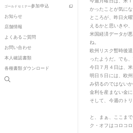
今週月曜日は、米Ｉ
参加申込
ゴールドセミナー
かったことが気にな
お知らせ
ところが、昨日火曜
えるかと思いきや、
店舗情報
米国経済データが悪
よくあるご質問
ね。
お問い合わせ
欧州リスク暫時後退
本人確認書類
ったようだ。でも、
今日７月４日は、米
各種書類ダウンロード
明日５日には、欧州
み切るのではないか
金利を産まない金に
そして、今週のトリ
と、まぁ、ここまで
ク・オフはコロコロ