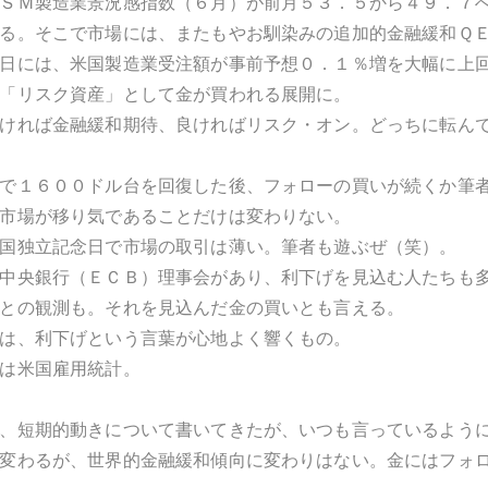
ＳＭ製造業景況感指数（６月）が前月５３．５から４９．７
る。そこで市場には、またもやお馴染みの追加的金融緩和Ｑ
日には、米国製造業受注額が事前予想０．１％増を大幅に上
「リスク資産」として金が買われる展開に。
ければ金融緩和期待、良ければリスク・オン。どっちに転ん
で１６００ドル台を回復した後、フォローの買いが続くか筆
市場が移り気であることだけは変わりない。
国独立記念日で市場の取引は薄い。筆者も遊ぶぜ（笑）。
中央銀行（ＥＣＢ）理事会があり、利下げを見込む人たちも
との観測も。それを見込んだ金の買いとも言える。
は、利下げという言葉が心地よく響くもの。
は米国雇用統計。
、短期的動きについて書いてきたが、いつも言っているよう
変わるが、世界的金融緩和傾向に変わりはない。金にはフォ