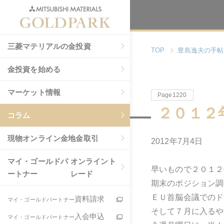
三菱マテリアルの金投資
TOP
豊島逸夫の手帖
金投資を始める
マーケット情報
Page1220
２０１２
コラム
現物
オンライン金地金取引
2012年7月4日
マイ・ゴールドパ
オンライント
早いもので２０１２
ートナー
レード
期末のポジション調
ＥＵ首脳会議でのド
資料請求
マイ・ゴールドパートナー
そして７月に入るや
入会申込
マイ・ゴールドパートナー