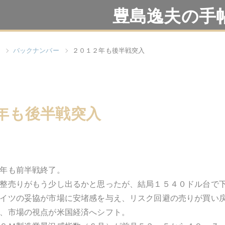
豊島逸夫の手
バックナンバー
２０１２年も後半戦突入
年も後半戦突入
年も前半戦終了。
整売りがもう少し出るかと思ったが、結局１５４０ドル台で
イツの妥協が市場に安堵感を与え、リスク回避の売りが買い
、市場の視点が米国経済へシフト。