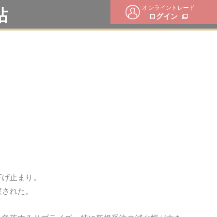
オンライントレード
帖
ログイン
下げ止まり。
戻された。