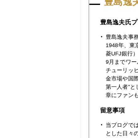
豊島逸
2012年07月2
豊島逸夫氏プ
豊島逸夫事
2012年07月2
1948年、
菱UFJ銀行
9月までワ
チューリッ
2012年07月2
金市場や国
第一人者”
章にファン
2012年07月1
留意事項
当ブログで
2012年07月1
とした日々