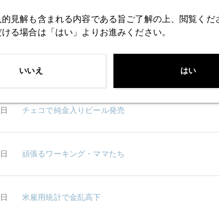
人的見解も含まれる内容である旨ご了解の上、閲覧くだ
3日
世界的利下げトレンドで金は？
だける場合は「はい」よりお進みください。
2日
カリフォルニアで3連続破たん
いいえ
はい
1日
チェコで純金入りビール発売
0日
頑張るワーキング・ママたち
9日
米雇用統計で金乱高下