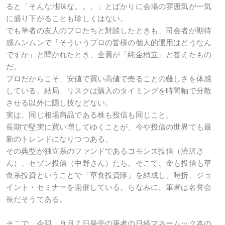
ると「そんな地味な。。。」とばかりに会場の雰囲気が一気
に盛り下がることも珍しくはない。
でも筆者の友人のプロたちと対談したときも、司会者が期待
感ムンムンで「そういうプロの皆様の個人的運用はどうなん
ですか」と聞かれたとき、全員が「純金積立」と答えたもの
だ。
プロだからこそ、安値で買い高値で売ることの難しさを体感
している。結局、リスクは購入のタイミングを時間軸で分散
させる以外に隠し技などない。
実は、同じ相場商品である株も投信も同じこと。
長期で堅実に買い増してゆくことが、今や投信の世界でも最
新のトレンドになりつつある。
その典型が独立系のファンドであるコモンズ投信（渋沢さ
ん）、セゾン投信（中野さん）たち。そこで、金も投信も草
食系投資ということで「草食投資隊」を結成し、時折、ジョ
イント・セミナーを開催している。ちなみに、筆者は名誉会
長だそうである。
そこで、今回、９月７日発売の筆者の日経マネームック本の