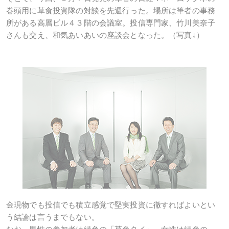
巻頭用に草食投資隊の対談を先週行った。場所は筆者の事務
所がある高層ビル４３階の会議室。投信専門家、竹川美奈子
さんも交え、和気あいあいの座談会となった。（写真↓）
金現物でも投信でも積立感覚で堅実投資に徹すればよいとい
う結論は言うまでもない。