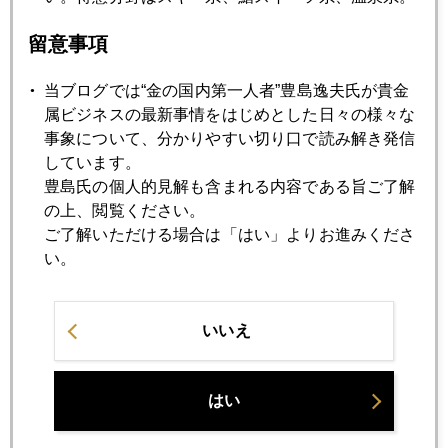
2012年08月24日
投資も結婚も長期保有！
留意事項
当ブログでは“金の国内第一人者”豊島逸夫氏が貴金
2012年08月23日
属ビジネスの最新事情をはじめとした日々の様々な
FOMC声明の英文解釈講座
事象について、分かりやすい切り口で読み解き発信
しています。
豊島氏の個人的見解も含まれる内容である旨ご了解
2012年08月22日
の上、閲覧ください。
消費税増税で金が儲かるってホント？
ご了解いただける場合は「はい」よりお進みくださ
い。
2012年08月21日
有明の月を待ち出でつるかな
いいえ
2012年08月20日
中国、世界最大の金鉱会社一部買収へ動く
はい