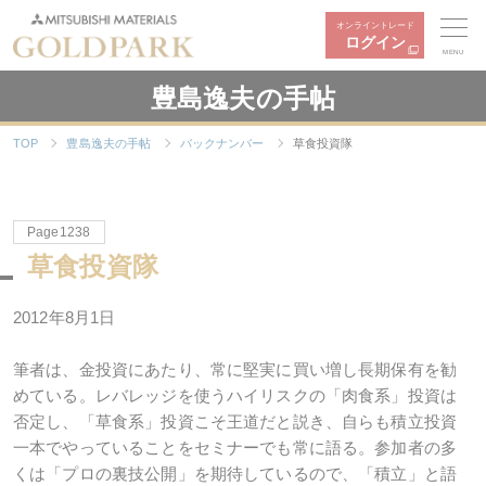
オンライントレード
ログイン
MENU
豊島逸夫の手帖
TOP
豊島逸夫の手帖
バックナンバー
草食投資隊
Page1238
草食投資隊
2012年8月1日
筆者は、金投資にあたり、常に堅実に買い増し長期保有を勧
めている。レバレッジを使うハイリスクの「肉食系」投資は
否定し、「草食系」投資こそ王道だと説き、自らも積立投資
一本でやっていることをセミナーでも常に語る。参加者の多
くは「プロの裏技公開」を期待しているので、「積立」と語