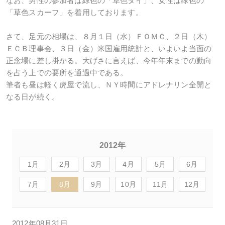
なお、男性の参加者は緑色の「草色タイ」、女性は緑色の
「草色スカーフ」を着用しております。
さて、足元の相場は、８月１日（水）ＦＯＭＣ、２日（木）
ＥＣＢ理事会、３日（金）米国雇用統計と、いよいよ当面の
正念場に差し掛かる。大げさに言えば、今年年末までの動向
を占う上での要所を通過中である。
筆者も昼は軽く虎屋で流し、ＮＹ時間にアドレナリン全開と
なる日が続く。
2012年
1月
2月
3月
4月
5月
6月
7月
8月
9月
10月
11月
12月
2012年08月31日