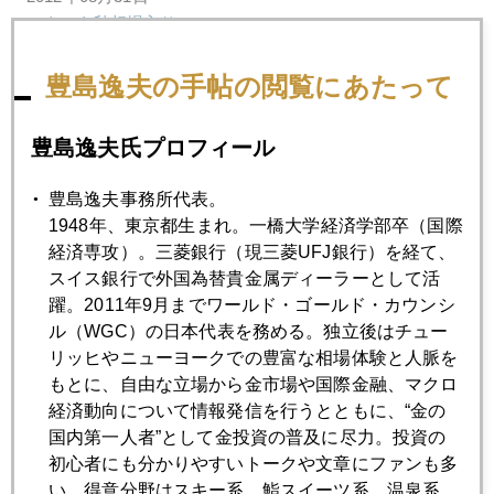
いよいよ秋相場入り
豊島逸夫の手帖の閲覧にあたって
2012年08月30日
金市場資金流入続いている証拠
豊島逸夫氏プロフィール
2012年08月29日
豊島逸夫事務所代表。
米共和党、金本位制導入へ動く
1948年、東京都生まれ。一橋大学経済学部卒（国際
経済専攻）。三菱銀行（現三菱UFJ銀行）を経て、
スイス銀行で外国為替貴金属ディーラーとして活
2012年08月28日
躍。2011年9月までワールド・ゴールド・カウンシ
日中領土問題のテール・リスク
ル（WGC）の日本代表を務める。独立後はチュー
リッヒやニューヨークでの豊富な相場体験と人脈を
もとに、自由な立場から金市場や国際金融、マクロ
2012年08月27日
経済動向について情報発信を行うとともに、“金の
現地で感じた領土問題
国内第一人者”として金投資の普及に尽力。投資の
初心者にも分かりやすいトークや文章にファンも多
い。得意分野はスキー系、鮨スイーツ系、温泉系。