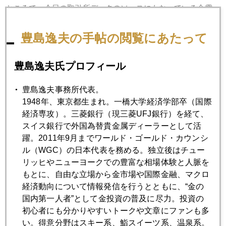
ところで、今日の取引所データのソースにもなっている金需
給統計の老舗ＧＦＭＳ社、グローバル・ヘッドのポール・ウ
オーカーが電撃結婚した。（日本でも毎年セミナー講演して
豊島逸夫の手帖の閲覧にあたって
きているから、ご存じの読者も多かろう。）２０年来の友人
なので、感激。お相手は、これまでも彼の所謂「パートナ
豊島逸夫氏プロフィール
ー」であったアンドレア。元ＣＮＮキャスターで、年は一回
り以上も違うだろうか。勿論、ポールぞっこんである。
豊島逸夫事務所代表。
急に思い立って２６時間後に入籍したという。彼らしい。写
1948年、東京都生まれ。一橋大学経済学部卒（国際
真は南アのゲーム・パーク（野生動物のパーク）にて。ツイ
経済専攻）。三菱銀行（現三菱UFJ銀行）を経て、
ッターで呟いたら、彼がこれまで独身とは知らなかったとの
スイス銀行で外国為替貴金属ディーラーとして活
声多し。まぁ、来日すると六本木の遊び人だったけどね。こ
躍。2011年9月までワールド・ゴールド・カウンシ
れからは、おとなしくなるんじゃない･･･かな･･･（笑）
ル（WGC）の日本代表を務める。独立後はチュー
リッヒやニューヨークでの豊富な相場体験と人脈を
もとに、自由な立場から金市場や国際金融、マクロ
経済動向について情報発信を行うとともに、“金の
2012年
国内第一人者”として金投資の普及に尽力。投資の
1月
2月
3月
4月
5月
6月
初心者にも分かりやすいトークや文章にファンも多
い。得意分野はスキー系、鮨スイーツ系、温泉系。