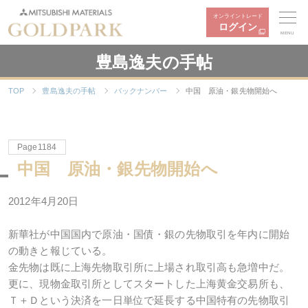
オンライントレード
ログイン
MENU
豊島逸夫の手帖
TOP
豊島逸夫の手帖
バックナンバー
中国 原油・銀先物開始へ
Page1184
中国 原油・銀先物開始へ
2012年4月20日
新華社が中国国内で原油・国債・銀の先物取引を年内に開始
の動きと報じている。
金先物は既に上海先物取引所に上場され取引高も急増中だ。
更に、現物金取引所としてスタートした上海黄金交易所も、
Ｔ＋Ｄという決済を一日単位で延長する中国特有の先物取引