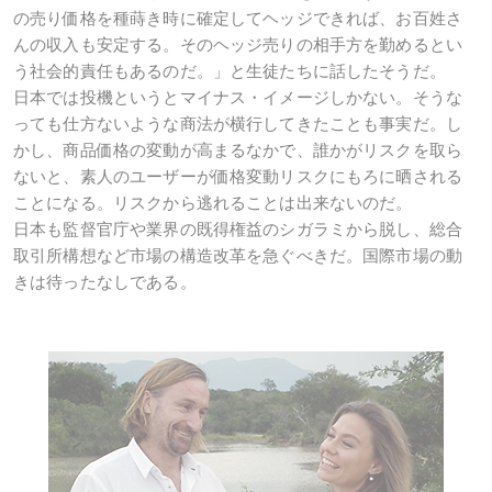
の売り価格を種蒔き時に確定してヘッジできれば、お百姓さ
んの収入も安定する。そのヘッジ売りの相手方を勤めるとい
う社会的責任もあるのだ。」と生徒たちに話したそうだ。
日本では投機というとマイナス・イメージしかない。そうな
っても仕方ないような商法が横行してきたことも事実だ。し
かし、商品価格の変動が高まるなかで、誰かがリスクを取ら
ないと、素人のユーザーが価格変動リスクにもろに晒される
ことになる。リスクから逃れることは出来ないのだ。
日本も監督官庁や業界の既得権益のシガラミから脱し、総合
取引所構想など市場の構造改革を急ぐべきだ。国際市場の動
きは待ったなしである。