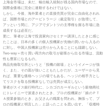
上海金市場は、未だ、輸出輸入統制が残る国内市場なので、
国際金価格に完全に連動するわけではない。
しかし、今後、海外業者との直接売買が完全に自由化されれ
ば、国際市場とのアービトラージ（裁定取引）が急増して、
アッという間に、アジアでダントツの主導権を握る市場に急
成長するは必至だ。
更に、筆者が上海で投資家向けセミナー講演したときに感じ
たことは、日本の多くの個人投機家が先物の買いから入るの
に対し、中国人投機家は売りから入ることにも躊躇しない。
Two-way＝売り買い両方向の取引が顧客から出る市場は、流動
性も豊富になるもの。
商品先物取引所というと「投機の賭場」というイメージが強
く、また、その面が強いこともたしかだが、ユーザーから見
れば、重要な価格ヘッジの場でもある。ヘッジの相手方とし
てリスクを取る投機家なしでは売買が成立しない。
筆者がスイス銀行時代に、シカゴのカーギルという穀物商社
にトレイニーで派遣されたとき、プロの投機家が「娘のＰＴ
Ａ授業参観のとき、お父さんの職業を問われ、胸張って、プ
ロの投機家と明言した」と語ったことを思い出す。「収穫時