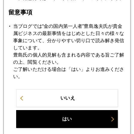
7月
8月
9月
10月
11月
12月
留意事項
2012年04月27日
当ブログでは“金の国内第一人者”豊島逸夫氏が貴金
金価格は日銀の通信簿
属ビジネスの最新事情をはじめとした日々の様々な
事象について、分かりやすい切り口で読み解き発信
しています。
2012年04月26日
豊島氏の個人的見解も含まれる内容である旨ご了解
ドッド・フランク法の影響ジワリ
の上、閲覧ください。
ご了解いただける場合は「はい」よりお進みくださ
い。
2012年04月25日
3月中銀 金買い支え判明
いいえ
2012年04月23日
Ｄデイは5月6日
はい