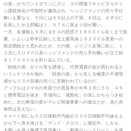
の崖」がカウントダウンに入り、その関連でキャピタルゲイ
ン課税強化の可能性が嫌気され、ヘッジファンドの売り手仕
舞いも重なり、５日には６％以上の下落。６日は、さすがに
反発したが上昇幅は１．５７％に留まり頭が重い。
一方、金価格も９月にＱＥ３の思惑で１８００ドル近くまで急
騰。いよいよ昨年記録した史上最高値１９２３ドル更新への
助走開始かと思われたが、その後、ジリジリ反落に転じ、１
２月に入りマクロ系ヘッジファンドの売り手仕舞いが立て続
き１７００ドルを割り込んでいる。
「財政の崖」がドル安を誘発し、代替通貨の金が買われると
いうシナリオが崩れ、「財政の崖」から生じる極度の不透明
感からリスク回避の売りに見舞われているのだ。
アップルはスマホの米国での普及率が今年３月に５０．４％
と携帯電話を抜き、市場内に「成熟化」の兆しがちらつき始
めた。次の希望の星がテレビ関連事業への進出だが、未だ具
体性は見えない。
チャート的にも５０日移動平均線が２００日移動平均線を上
から下へ突き抜ける「デッド・クロス」に接近中。しかも、
大商いを伴う株価下落現象は、「劇場のシンドローム」を連