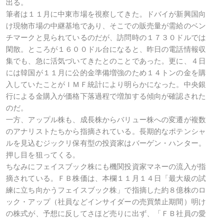
出る。
筆者は１１月に中東市場を視察してきた。ドバイが新興国向
け現物市場の中継基地であり、そこでの販売量が需給のベン
チマークと見られているのだが、訪問時の１７３０ドルでは
閑散。ところが１６００ドル台になると、昨日の電話情報収
集でも、急に活気づいてきたとのことであった。更に、４日
には韓国が１１月に公的金準備増強のため１４トンの金を購
入していたことがＩＭＦ統計により明らかになった。中央銀
行による金購入が価格下落過程で増加する傾向が確認された
のだ。
一方、アップル株も、成長株からバリュー株への変遷が複数
のアナリストたちから指摘されている。長期的なポテンシャ
ルを見込むジックリ保有型の投資家はバーゲン・ハンター。
押し目を狙ってくる。
ちなみにフェイスブック株にも機関投資家マネーの流入が指
摘されている。ＦＢ株価は、本欄１１月１４日「最大級の試
練に立ち向かうフェイスブック株」で指摘した約８億株のロ
ック・アップ（社員などインサイダーの売買禁止期間）明け
の株式が、予想に反してさほど売りに出ず、「ＦＢ社員の愛