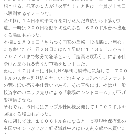
想させる。観客の１人が「火事だ！」と叫び、全員が非常口
へ殺到するイメージだ。
金価格は１４日移動平均線を割り込んだ直後から下落が加
速。一時は２００日移動平均線のある１６６０ドル台へ接近
する場面もあった。
本欄１１月３０日「ちらつく円安の反転、投機筋にご用心」
にも書いたが、同２８日にはＮＹ早朝に１７３５ドルから１
７０７ドルまで数分で急落という「超高速度取引」による仕
掛けと見られる売りが市場をヒットした。
更に、１２月４日には同じNY早朝に瞬時に急落して１７００
ドルの大台を割り込んだ。いずれもマクロ系ヘッジファンド
の荒っぽい売り手仕舞いである。その直後には、やはり一般
投資家のパニック売りによる「劇場のシンドローム」が下げ
を増幅させた。
それでも、６日にはアップル株同様反発して１７００ドルを
回復する場面もあった。
金に関しては、１６００ドル台になると、長期現物保有派の
中国やインドがいかに経済減速中とはいえ割安感から買いに