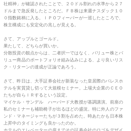
社精神」が確認されたことで、２０ドル割れの水準から２７
ドルまで急反発したところだ。ＦＢ株は来週ナスダック１０
０指数銘柄に入る。ＩＰＯフィーバーが一巡したところで、
株主構成にも安定化の兆しが見える。
さて、アップルとゴールド。
果たして、どちらが買いか。
分散投資の観点からは、二者択一ではなく、バリュー株とバ
リュー商品のポートフォリオ組み込みによる、より良いリス
ク・リターンの達成が正論であろう。
さて、昨日は、大手証券会社が新装なった皇居際のパレスホ
テルを実質貸し切って大規模セミナー。上場大企業のＣＥＯ
たちが自らＩＲするという設定。
マイケル・サンデル ハーバード大教授が基調講演。前座の
私のセミナーも補助椅子が出るほどの盛況。特に外人のファ
ンド・マネージャーたちが３割を占めた。時あたかも日本株
上昇中のタイミングも良かったのか。
ホテルのエレベーターの扉までその証券会社のロゴをデザイ