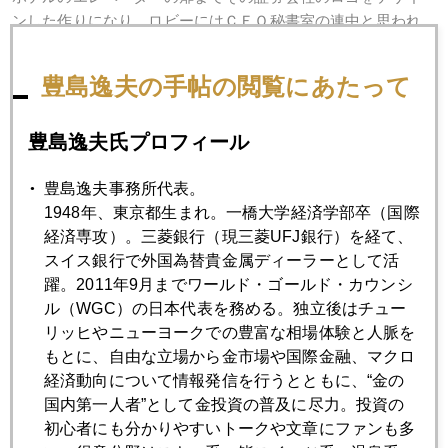
ンした作りになり、ロビーにはＣＥＯ秘書室の連中と思われ
る人たちが駈けずり廻る。その中を時折ＣＥＯの大名行列が
通過する。序列とか主催者側も大変なんだろうと思った。
豊島逸夫の手帖の閲覧にあたって
なんとも日本的な国際会議であった。こういう席に金の話と
いうのも、時代の流れか。
豊島逸夫氏プロフィール
豊島逸夫事務所代表。
1948年、東京都生まれ。一橋大学経済学部卒（国際
2012年
経済専攻）。三菱銀行（現三菱UFJ銀行）を経て、
1月
2月
3月
4月
5月
6月
スイス銀行で外国為替貴金属ディーラーとして活
躍。2011年9月までワールド・ゴールド・カウンシ
7月
8月
9月
10月
11月
12月
ル（WGC）の日本代表を務める。独立後はチュー
リッヒやニューヨークでの豊富な相場体験と人脈を
もとに、自由な立場から金市場や国際金融、マクロ
2012年12月27日
経済動向について情報発信を行うとともに、“金の
安倍金高で5000円も視野に
国内第一人者”として金投資の普及に尽力。投資の
初心者にも分かりやすいトークや文章にファンも多