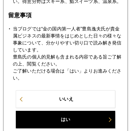
い。得意分野はスキー系、鮨スイーツ系、温泉系。
2012年12月26日
コンプラ偏重は成長戦略を削ぐ
留意事項
当ブログでは“金の国内第一人者”豊島逸夫氏が貴金
2012年12月25日
属ビジネスの最新事情をはじめとした日々の様々な
今年のクリスマスは「アベマリア」
事象について、分かりやすい切り口で読み解き発信
しています。
豊島氏の個人的見解も含まれる内容である旨ご了解
2012年12月21日
の上、閲覧ください。
銀バブル崩壊の兆し
ご了解いただける場合は「はい」よりお進みくださ
い。
2012年12月20日
アベマリアを謳う市場
いいえ
2012年12月18日
アベノミックスの世代別リスクと資産防衛
はい