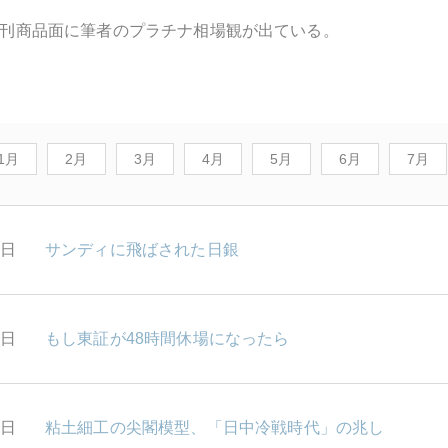
刊商品面に筆者のプラチナ相場観が出ている。
1月
2月
3月
4月
5月
6月
7月
1日
サンディに飛ばされた日銀
0日
もし東証が48時間休場になったら
6日
粘土細工の尖閣模型、「日中冷戦時代」の兆し