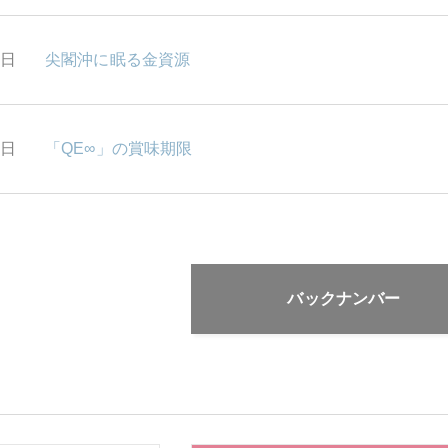
3日
尖閣沖に眠る金資源
2日
「QE∞」の賞味期限
バックナンバー