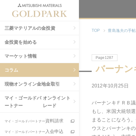
三菱マテリアルの金投資
TOP
豊島逸夫の手帖
金投資を始める
マーケット情報
Page1287
バーナン
コラム
現物
オンライン金地金取引
2012年10月25日
マイ・ゴールドパ
オンライント
バーナンキＦＲＢ議
ートナー
レード
もし、米国大統領選
まることになろう。
資料請求
マイ・ゴールドパートナー
ウスとバーナンキの
入会申込
マイ・ゴールドパートナー