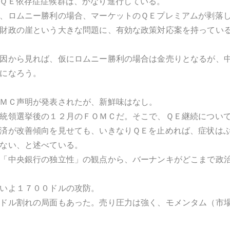
ＱＥ依存症症候群は、かなり進行している。
、ロムニー勝利の場合、マーケットのＱＥプレミアムが剥落
財政の崖という大きな問題に、有効な政策対応案を持ってい
因から見れば、仮にロムニー勝利の場合は金売りとなるが、
になろう。
ＭＣ声明が発表されたが、新鮮味はなし。
統領選挙後の１２月のＦＯＭＣだ。そこで、ＱＥ継続につい
済が改善傾向を見せても、いきなりＱＥを止めれば、症状は
ない、と述べている。
「中央銀行の独立性」の観点から、バーナンキがどこまで政
いよ１７００ドルの攻防。
ドル割れの局面もあった。売り圧力は強く、モメンタム（市