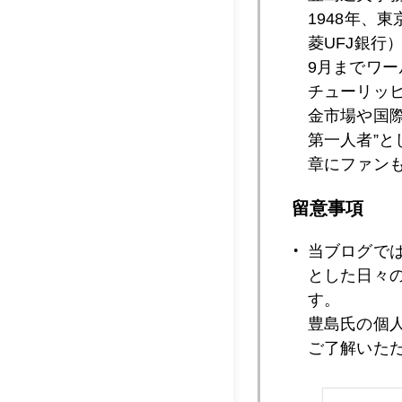
1948年、
菱UFJ銀行
2012年10月1
9月までワ
チューリッ
金市場や国
第一人者”
2012年10月1
章にファン
留意事項
2012年10月1
当ブログで
とした日々
す。
2012年10月1
豊島氏の個
ご了解いた
2012年10月1