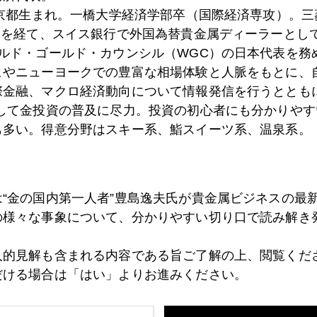
東京都生まれ。一橋大学経済学部卒（国際経済専攻）。
）を経て、スイス銀行で外国為替貴金属ディーラーとして
8日
金大量保管のNY連銀爆破計画阻止
ールド・ゴールド・カウンシル（WGC）の日本代表を務
ヒやニューヨークでの豊富な相場体験と人脈をもとに、
際金融、マクロ経済動向について情報発信を行うとともに
として金投資の普及に尽力。投資の初心者にも分かりやす
7日
金の落下傘 一日在職で３４億円の退職金もらえる仕
も多い。得意分野はスキー系、鮨スイーツ系、温泉系。
6日
米中領土問題はサイバー
は“金の国内第一人者”豊島逸夫氏が貴金属ビジネスの最
の様々な事象について、分かりやすい切り口で読み解き
5日
経済危機下の資産防衛―円は安全？
人的見解も含まれる内容である旨ご了解の上、閲覧くだ
だける場合は「はい」よりお進みください。
2日
IMFが入り「おかずが減った」韓国