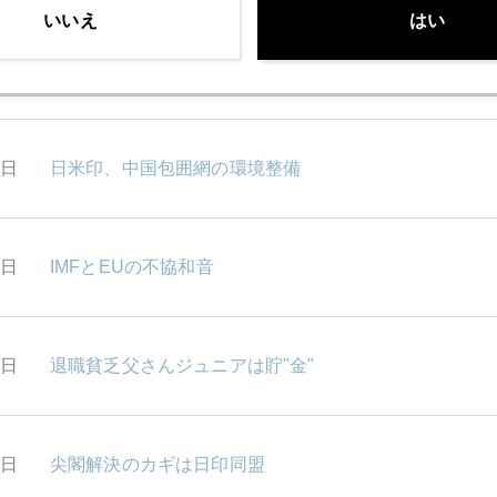
いいえ
はい
1日
ロムニー氏は反中
0日
日米印、中国包囲網の環境整備
9日
IMFとEUの不協和音
5日
退職貧乏父さんジュニアは貯"金"
4日
尖閣解決のカギは日印同盟