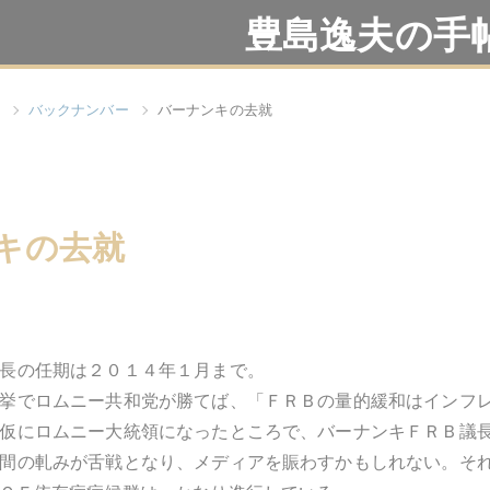
豊島逸夫の手
バックナンバー
バーナンキの去就
キの去就
長の任期は２０１４年１月まで。
挙でロムニー共和党が勝てば、「ＦＲＢの量的緩和はインフ
仮にロムニー大統領になったところで、バーナンキＦＲＢ議
間の軋みが舌戦となり、メディアを賑わすかもしれない。そ