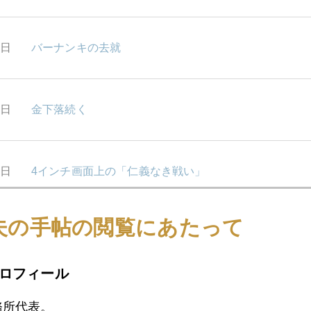
5日
バーナンキの去就
4日
金下落続く
3日
4インチ画面上の「仁義なき戦い」
夫の手帖の閲覧にあたって
2日
緊縮デモ、ロンドンに飛び火
ロフィール
9日
中国経済7.4%へ減速、商品市場への影響は？
務所代表。