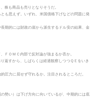
し、株も商品も売りとなりそうだ。
るとも思えず。いずれ、米国債格下げなどの問題に発
中長期的には財政の崖から派生するドル安の結果、金
て、ＦＯＭＣ内部で反対論が強まるか否か。
ぶり返すから、しばらくは経過観察しつつＱＥをいき
治的圧力に屈せず守れるか。注目されるところだ。
場の勢い）は下げ方向に向いているが、中期的には底