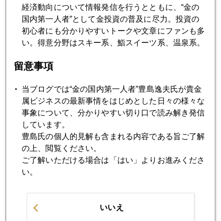
2012年04月25日
経済動向について情報発信を行うとともに、“金の
3月中銀 金買い支え判明
国内第一人者”として金投資の普及に尽力。投資の
初心者にも分かりやすいトークや文章にファンも多
い。得意分野はスキー系、鮨スイーツ系、温泉系。
2012年04月23日
Ｄデイは5月6日
留意事項
当ブログでは“金の国内第一人者”豊島逸夫氏が貴金
2012年04月20日
属ビジネスの最新事情をはじめとした日々の様々な
中国 原油・銀先物開始へ
事象について、分かりやすい切り口で読み解き発信
しています。
豊島氏の個人的見解も含まれる内容である旨ご了解
2012年04月19日
の上、閲覧ください。
金需給統計まとめ
ご了解いただける場合は「はい」よりお進みくださ
い。
2012年04月17日
ダントツ世界最下位の日本金投資量
いいえ