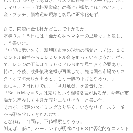
れてしかるべきであるが、リスク回避モードの中では、ボラ
ティリティー（価格変動率）の高さが嫌気されたのだろう。
金・プラチナ価格逆転現象も容易に正常化せず。
さて、問題は金価格がどこまで下がるか。
本欄３月１５日には「金から株へマネーの里帰り」と題し、
こう書いた。
「中印に勢い欠く。新興国市場の現地の感覚としては、１６
００ドル前半から１５００ドル台を狙っているようだ。従っ
て、レンジの下値は１５００ドル台まで見ておく必要あり。
特に、今後、欧州債務危機が再燃して、先進国金市場でリス
ク・オフの売りが出ると、もう一段の下げとなろう。」
更に４月２日付けでは、「４月危機」を警告した。
「Sell in May＝５月は売りという相場格言があるが、今年は市
場が先読みして４月が売りになりそう」と書いた。
それが、想定のタイミングより早く、いきなりイースター前
から顕在化してきたわけだ。
となれば、当面は、下値模索となろう。
例えば、仮に、バーナンキが明確にＱＥ３に否定的なコメント