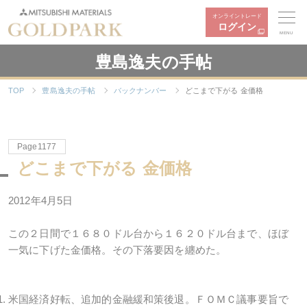
オンライントレード
ログイン
MENU
豊島逸夫の手帖
TOP
豊島逸夫の手帖
バックナンバー
どこまで下がる 金価格
Page1177
どこまで下がる 金価格
2012年4月5日
この２日間で１６８０ドル台から１６２０ドル台まで、ほぼ
一気に下げた金価格。その下落要因を纏めた。
米国経済好転、追加的金融緩和策後退。ＦＯＭＣ議事要旨で