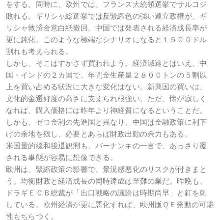
をする。同時に、欧州では、フランス大統領選挙でサルコジ
敗れる。ギリシャ総選挙では反緊縮色の強い連立政権が、ギ
リシャ救済合意白紙撤回。中国では発表される経済成長率が
更に鈍化。このような極端なシナリオになると１５００ドル
割れも考えられる。
しかし、そこはすかさず買われよう。経済減速とはいえ、中
国・インドの２カ国で、年間金生産量２８００トンの５割以
上を買い占める状況に大きな変化はない。新興国の買いは、
文化的金選好度の高さに支えられ根強い。ただ、懐が寂しく
なれば、購入価格には昨年より神経質になるということだ。
しかも、ゼロ金利の先進国と異なり、中国は金融政策に利下
げの余地を残し、必要とあらば財政出動の余力もある。
米国量的緩和後退観測も、バーナンキの一言で、あっさり覆
される事態が容易に想像できる。
欧州は、緊縮政策の影響で、景況感悪化のリスクが付きまと
う。均衡財政と経済成長の同時達成は至難の業だ。昨晩も、
ドラギＥＣＢ総裁が「出口戦略の議論は時期尚早」と釘を刺
している。欧州経済が更に悪化すれば、欧州版ＱＥ発動の可能
性もちらつく。