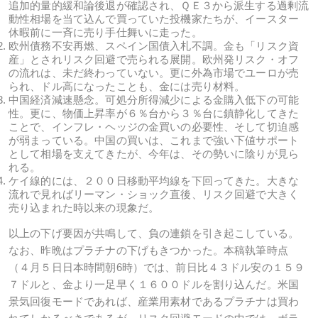
追加的量的緩和論後退が確認され、ＱＥ３から派生する過剰流
動性相場を当て込んで買っていた投機家たちが、イースター
休暇前に一斉に売り手仕舞いに走った。
欧州債務不安再燃、スペイン国債入札不調。金も「リスク資
産」とされリスク回避で売られる展開。欧州発リスク・オフ
の流れは、未だ終わっていない。更に外為市場でユーロが売
られ、ドル高になったことも、金には売り材料。
中国経済減速懸念。可処分所得減少による金購入低下の可能
性。更に、物価上昇率が６％台から３％台に鎮静化してきた
ことで、インフレ・ヘッジの金買いの必要性、そして切迫感
が弱まっている。中国の買いは、これまで強い下値サポート
として相場を支えてきたが、今年は、その勢いに陰りが見ら
れる。
ケイ線的には、２００日移動平均線を下回ってきた。大きな
流れで見ればリーマン・ショック直後、リスク回避で大きく
売り込まれた時以来の現象だ。
以上の下げ要因が共鳴して、負の連鎖を引き起こしている。
なお、昨晩はプラチナの下げもきつかった。本稿執筆時点
（４月５日日本時間朝6時）では、前日比４３ドル安の１５９
７ドルと、金より一足早く１６００ドルを割り込んだ。米国
景気回復モードであれば、産業用素材であるプラチナは買わ