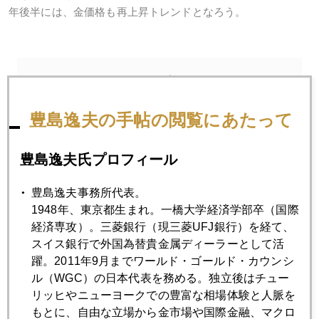
年後半には、金価格も再上昇トレンドとなろう。
2012年
1月
2月
3月
4月
5月
6月
豊島逸夫の手帖の閲覧にあたって
7月
8月
9月
10月
11月
12月
豊島逸夫氏プロフィール
2012年04月27日
豊島逸夫事務所代表。
金価格は日銀の通信簿
1948年、東京都生まれ。一橋大学経済学部卒（国際
経済専攻）。三菱銀行（現三菱UFJ銀行）を経て、
スイス銀行で外国為替貴金属ディーラーとして活
2012年04月26日
躍。2011年9月までワールド・ゴールド・カウンシ
ドッド・フランク法の影響ジワリ
ル（WGC）の日本代表を務める。独立後はチュー
リッヒやニューヨークでの豊富な相場体験と人脈を
もとに、自由な立場から金市場や国際金融、マクロ