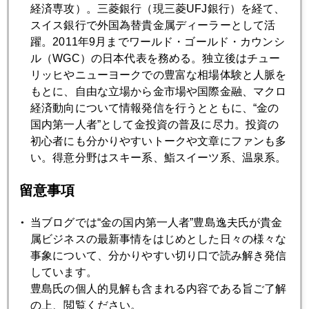
経済専攻）。三菱銀行（現三菱UFJ銀行）を経て、
2012年05月23日
スイス銀行で外国為替貴金属ディーラーとして活
ギリシャ前首相爆弾発言で金急落
躍。2011年9月までワールド・ゴールド・カウンシ
ル（WGC）の日本代表を務める。独立後はチュー
リッヒやニューヨークでの豊富な相場体験と人脈を
2012年05月22日
もとに、自由な立場から金市場や国際金融、マクロ
先週の金市場異変はなぜ起こったか
経済動向について情報発信を行うとともに、“金の
国内第一人者”として金投資の普及に尽力。投資の
初心者にも分かりやすいトークや文章にファンも多
2012年05月21日
い。得意分野はスキー系、鮨スイーツ系、温泉系。
金メジャーが殺到する「金環」
留意事項
2012年05月18日
当ブログでは“金の国内第一人者”豊島逸夫氏が貴金
ギリシャの呪縛を脱して金急反発
属ビジネスの最新事情をはじめとした日々の様々な
事象について、分かりやすい切り口で読み解き発信
2012年05月17日
しています。
ギリシャで売られ、米国FOMCで買われ
豊島氏の個人的見解も含まれる内容である旨ご了解
の上、閲覧ください。