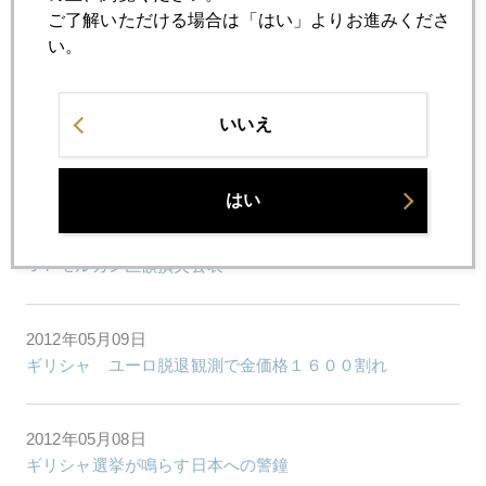
ご了解いただける場合は「はい」よりお進みくださ
2012年05月16日
い。
リーマン後に酷似するマネー変調
いいえ
2012年05月15日
投機筋を勢いづかせたJPモルガン
はい
2012年05月11日
ＪＰモルガン巨額損失公表
2012年05月09日
ギリシャ ユーロ脱退観測で金価格１６００割れ
2012年05月08日
ギリシャ選挙が鳴らす日本への警鐘