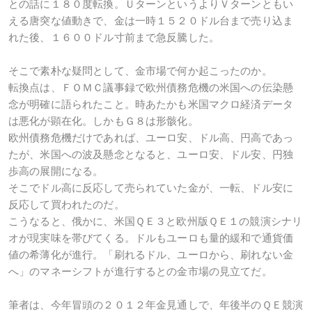
との話に１８０度転換。ＵターンというよりＶターンともい
える唐突な値動きで、金は一時１５２０ドル台まで売り込ま
れた後、１６００ドル寸前まで急反騰した。
そこで素朴な疑問として、金市場で何か起こったのか。
転換点は、ＦＯＭＣ議事録で欧州債務危機の米国への伝染懸
念が明確に語られたこと。時あたかも米国マクロ経済データ
は悪化が顕在化。しかもＧ８は形骸化。
欧州債務危機だけであれば、ユーロ安、ドル高、円高であっ
たが、米国への波及懸念となると、ユーロ安、ドル安、円独
歩高の展開になる。
そこでドル高に反応して売られていた金が、一転、ドル安に
反応して買われたのだ。
こうなると、俄かに、米国ＱＥ３と欧州版ＱＥ１の競演シナリ
オが現実味を帯びてくる。ドルもユーロも量的緩和で通貨価
値の希薄化が進行。「刷れるドル、ユーロから、刷れない金
へ」のマネーシフトが進行するとの金市場の見立てだ。
筆者は、今年冒頭の２０１２年金見通しで、年後半のＱＥ競演