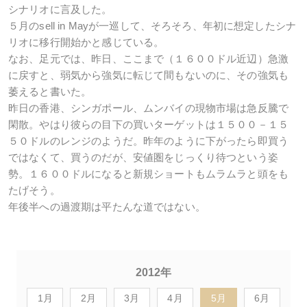
シナリオに言及した。
５月のsell in Mayが一巡して、そろそろ、年初に想定したシナ
リオに移行開始かと感じている。
なお、足元では、昨日、ここまで（１６００ドル近辺）急激
に戻すと、弱気から強気に転じて間もないのに、その強気も
萎えると書いた。
昨日の香港、シンガポール、ムンバイの現物市場は急反騰で
閑散。やはり彼らの目下の買いターゲットは１５００－１５
５０ドルのレンジのようだ。昨年のように下がったら即買う
ではなくて、買うのだが、安値圏をじっくり待つという姿
勢。１６００ドルになると新規ショートもムラムラと頭をも
たげそう。
年後半への過渡期は平たんな道ではない。
2012年
1月
2月
3月
4月
5月
6月