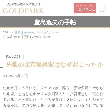
オンライントレード
ログイン
MENU
豊島逸夫の手帖
TOP
豊島逸夫の手帖
バックナンバー
先週の金市場異変はなぜ起こったか
Page1198
先週の金市場異変はなぜ起こったか
2012年5月22日
先週５月１６日には「リーマン後に酷似、安全資産・金から
の逃避」と題して金がリスク回避でリスク資産として売られ
ていることを書いた。ところが５月１８日には「ギリシャの
呪縛を脱しての金急反発」と題して、金が買い直されている