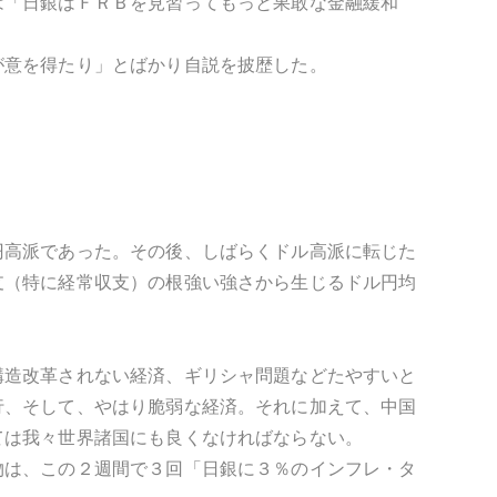
は「日銀はＦＲＢを見習ってもっと果敢な金融緩和
が意を得たり」とばかり自説を披歴した。
円高派であった。その後、しばらくドル高派に転じた
支（特に経常収支）の根強い強さから生じるドル円均
構造改革されない経済、ギリシャ問題などたやすいと
行、そして、やはり脆弱な経済。それに加えて、中国
ては我々世界諸国にも良くなければならない。
物は、この２週間で３回「日銀に３％のインフレ・タ