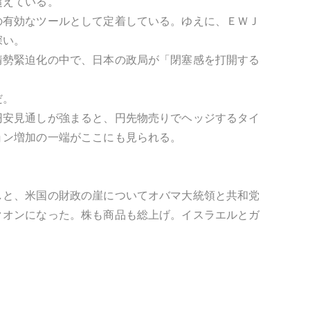
超えている。
の有効なツールとして定着している。ゆえに、ＥＷＪ
深い。
情勢緊迫化の中で、日本の政局が「閉塞感を打開する
だ。
円安見通しが強まると、円先物売りでヘッジするタイ
ョン増加の一端がここにも見られる。
しと、米国の財政の崖についてオバマ大統領と共和党
クオンになった。株も商品も総上げ。イスラエルとガ