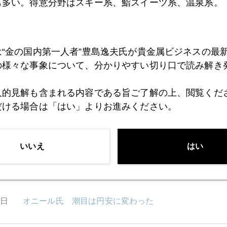
も多い。得意分野はスキー系、鮨スイーツ系、温泉系。
7日
尖閣が消えた 中国パスポート記載地図
は“金の国内第一人者”豊島逸夫氏が貴金属ビジネスの最
の様々な事象について、分かりやすい切り口で読み解き
6日
金、プラチナ急騰
人的見解も含まれる内容である旨ご了解の上、閲覧くだ
だける場合は「はい」よりお進みください。
2日
ドバイ行き機上ネットでブログ更新
いいえ
はい
1日
安倍金高 加速する元官僚の金買い
0日
オニール氏 潮目は円安に変わった