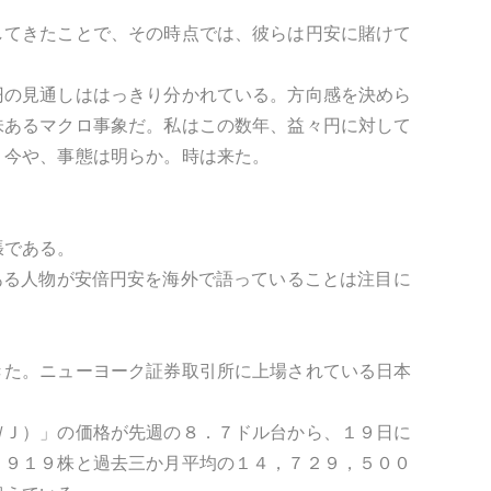
してきたことで、その時点では、彼らは円安に賭けて
円の見通しははっきり分かれている。方向感を決めら
味あるマクロ事象だ。私はこの数年、益々円に対して
、今や、事態は明らか。時は来た。
張である。
響力ある人物が安倍円安を海外で語っていることは注目に
きた。ニューヨーク証券取引所に上場されている日本
ＷＪ）」の価格が先週の８．７ドル台から、１９日に
，９１９株と過去三か月平均の１４，７２９，５００