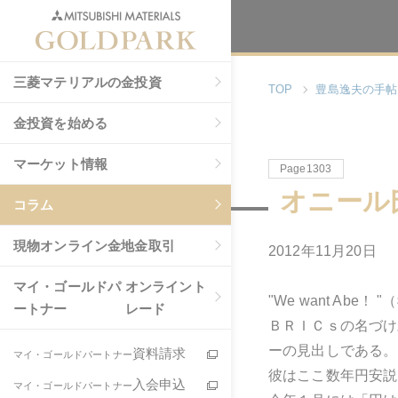
三菱マテリアルの金投資
TOP
豊島逸夫の手帖
金投資を始める
マーケット情報
Page1303
オニール
コラム
現物
オンライン金地金取引
2012年11月20日
マイ・ゴールドパ
オンライント
"We want Abe
ートナー
レード
ＢＲＩＣｓの名づけ
ーの見出しである。
資料請求
マイ・ゴールドパートナー
彼はここ数年円安説
入会申込
マイ・ゴールドパートナー