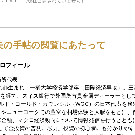
.jp/program.htm （現在公開されていません）
1月
2月
3月
4月
5月
6月
7月
夫の手帖の閲覧にあたって
ロフィール
0日
ファンドの円安陽動作戦に気をつけよう
務所代表。
東京都生まれ。一橋大学経済学部卒（国際経済専攻）。
9日
中国二人っ子政策へ転換の兆し
）を経て、スイス銀行で外国為替貴金属ディーラーとして
ールド・ゴールド・カウンシル（WGC）の日本代表を務
ヒやニューヨークでの豊富な相場体験と人脈をもとに、
際金融、マクロ経済動向について情報発信を行うとともに
8日
中東で金が売れるワケ
として金投資の普及に尽力。投資の初心者にも分かりやす