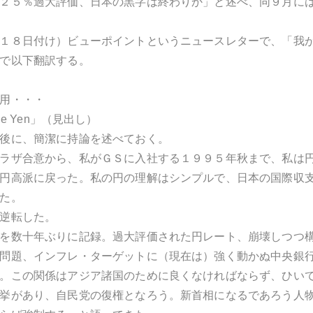
２５％過大評価、日本の黒字は終わりか」と述べ、同９月に
１８日付け）ビューポイントというニュースレターで、「我
で以下翻訳する。
用・・・
d the Yen」（見出し）
後に、簡潔に持論を述べておく。
ラザ合意から、私がＧＳに入社する１９９５年秋まで、私は
円高派に戻った。私の円の理解はシンプルで、日本の国際収
た。
逆転した。
を数十年ぶりに記録。過大評価された円レート、崩壊しつつ
問題、インフレ・ターゲットに（現在は）強く動かぬ中央銀
。この関係はアジア諸国のために良くなければならず、ひい
挙があり、自民党の復権となろう。新首相になるであろう人