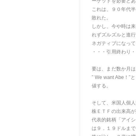
ーゲットを必要とあ
これは、９０年代半
敗れた。
しかし、今や時は来
れずズルズルと進行
ネガティブになって
・・・引用終わり・
要は、まだ数か月は
" We want 
値する。
そして、米国人個人
株ＥＴＦの出来高が
代表的銘柄「アイシ
は９．１９ドルまで