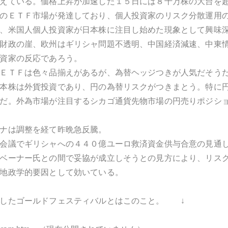
えている。価格上昇が加速した１５日には８千万株の大台を
のＥＴＦ市場が発達しており、個人投資家のリスク分散運用
、米国人個人投資家が日本株に注目し始めた現象として興味
財政の崖、欧州はギリシャ問題不透明、中国経済減速、中東
資家の反応であろう。
ＥＴＦは色々品揃えがあるが、為替ヘッジつきが人気だそう
本株は外貨投資であり、円の為替リスクがつきまとう。特に
だ。外為市場が注目するシカゴ通貨先物市場の円売りポジシ
ナは調整を経て昨晩急反騰。
会議でギリシャへの４４０億ユーロ救済資金供与合意の見通
ベーナー氏との間で妥協が成立しそうとの見方により、リス
地政学的要因として効いている。
介したゴールドフェスティバルとはこのこと。 ↓