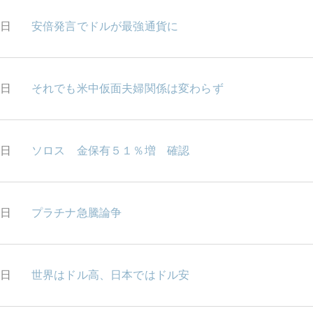
9日
安倍発言でドルが最強通貨に
6日
それでも米中仮面夫婦関係は変わらず
5日
ソロス 金保有５１％増 確認
4日
プラチナ急騰論争
2日
世界はドル高、日本ではドル安