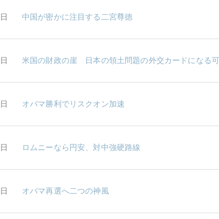
9日
中国が密かに注目する二宮尊徳
8日
米国の財政の崖 日本の領土問題の外交カードになる
7日
オバマ勝利でリスクオン加速
6日
ロムニーなら円安、対中強硬路線
5日
オバマ再選へ二つの神風