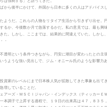
らば強制する」と語ってきた。
ばから後半にかけて、外国から日本に多くの人はアドバイス
たようだ。これらの人物をリタイア生活から引きずり出せ。
するか、今後数か月で急落するかだ。私の意見では、最も興
きた。しかし、ここまでは、結果的に間違えていた。しかし
・・
不透明という条件つきながら、円安に潮目が変わったとの主
Abe！"というような強い見出しで、ジム・オニール氏のような影
投資家のレベルにまで日本株人気が拡散してきた事象も出て
急増していることだ。
ェアーズ・ＭＳＣＩジャパン・インデックス（ティッカーＥ
一本調子で上昇する過程で、１９日の出来高は４７，８３５