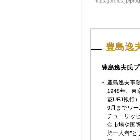
http://goldfes
2012年
豊島逸
豊島逸夫氏プ
2012年11月3
豊島逸夫事
1948年、
2012年11月2
菱UFJ銀行
9月までワ
チューリッ
金市場や国
2012年11月2
第一人者”