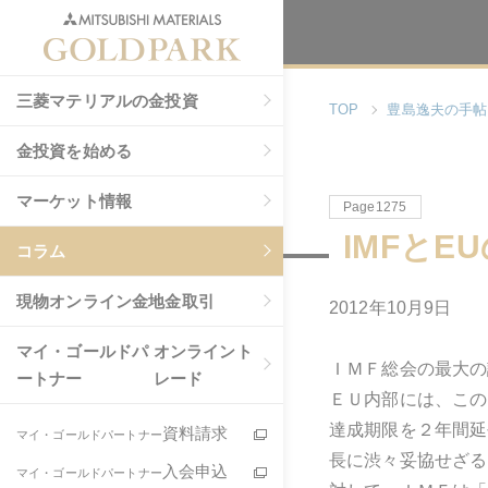
三菱マテリアルの金投資
TOP
豊島逸夫の手帖
金投資を始める
マーケット情報
Page1275
IMFとE
コラム
現物
オンライン金地金取引
2012年10月9日
マイ・ゴールドパ
オンライント
ＩＭＦ総会の最大の
ートナー
レード
ＥＵ内部には、この
達成期限を２年間延
資料請求
マイ・ゴールドパートナー
長に渋々妥協せざる
入会申込
マイ・ゴールドパートナー