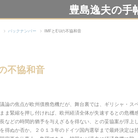
豊島逸夫の手
バックナンバー
IMFとEUの不協和音
Uの不協和音
議論の焦点が欧州債務危機だが、舞台裏では、ギリシャ・ス
まま緊縮を押し付ければ、欧州経済全体が失速するとの危機
長などの時間的猶予を与えざるを得ない、との妥協案が浮上
を得ぬか否か。２０１３年のドイツ国内選挙まで最終決定は