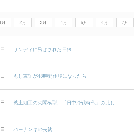
1月
2月
3月
4月
5月
6月
7月
1日
サンディに飛ばされた日銀
0日
もし東証が48時間休場になったら
6日
粘土細工の尖閣模型、「日中冷戦時代」の兆し
5日
バーナンキの去就