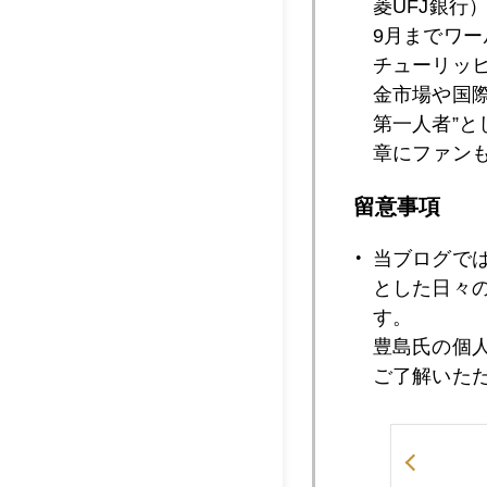
菱UFJ銀行
9月までワ
チューリッ
2012年10月1
金市場や国
第一人者”
章にファン
2012年10月1
留意事項
当ブログで
2012年10月1
とした日々
す。
豊島氏の個
2012年10月1
ご了解いた
2012年10月1