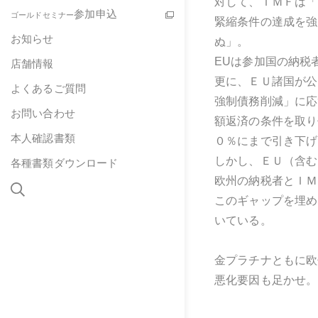
対して、ＩＭＦは「
参加申込
ゴールドセミナー
緊縮条件の達成を強
お知らせ
ぬ」。
EUは参加国の納税
店舗情報
更に、ＥＵ諸国が公
よくあるご質問
強制債務削減」に応
お問い合わせ
額返済の条件を取り
本人確認書類
０％にまで引き下げ
しかし、ＥＵ（含む
各種書類ダウンロード
欧州の納税者とＩＭ
このギャップを埋め
いている。
金プラチナともに欧
悪化要因も足かせ。