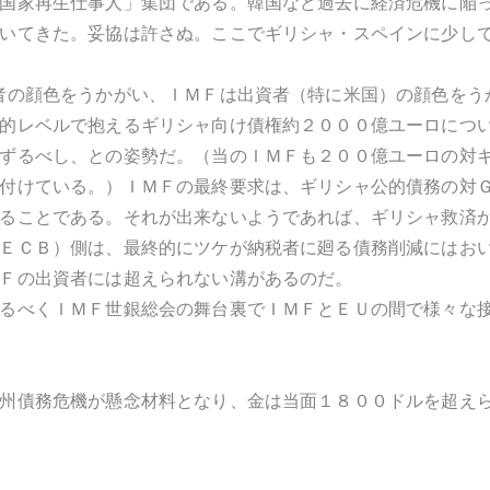
国家再生仕事人」集団である。韓国など過去に経済危機に陥
いてきた。妥協は許さぬ。ここでギリシャ・スペインに少し
者の顔色をうかがい、ＩＭＦは出資者（特に米国）の顔色をう
的レベルで抱えるギリシャ向け債権約２０００億ユーロにつ
ずるべし、との姿勢だ。（当のＩＭＦも２００億ユーロの対
付けている。）ＩＭＦの最終要求は、ギリシャ公的債務の対
ることである。それが出来ないようであれば、ギリシャ救済
ＥＣＢ）側は、最終的にツケが納税者に廻る債務削減にはお
Ｆの出資者には超えられない溝があるのだ。
るべくＩＭＦ世銀総会の舞台裏でＩＭＦとＥＵの間で様々な
州債務危機が懸念材料となり、金は当面１８００ドルを超え