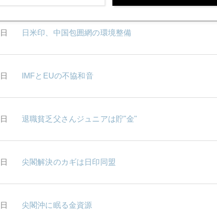
0日
日米印、中国包囲網の環境整備
9日
IMFとEUの不協和音
5日
退職貧乏父さんジュニアは貯"金"
4日
尖閣解決のカギは日印同盟
3日
尖閣沖に眠る金資源