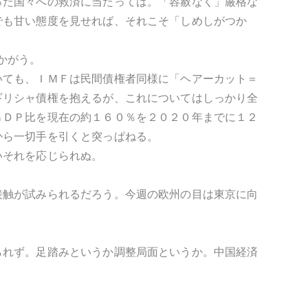
った国々への救済に当たっては。「容赦なく」厳格な
でも甘い態度を見せれば、それこそ「しめしがつか
かがう。
いても、ＩＭＦは民間債権者同様に「ヘアーカット＝
ギリシャ債権を抱えるが、これについてはしっかり全
ＧＤＰ比を現在の約１６０％を２０２０年までに１２
から一切手を引くと突っぱねる。
いそれを応じられぬ。
接触が試みられるだろう。今週の欧州の目は東京に向
られず。足踏みというか調整局面というか。中国経済