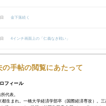
4日
金下落続く
3日
4インチ画面上の「仁義なき戦い」
2日
緊縮デモ、ロンドンに飛び火
夫の手帖の閲覧にあたって
9日
中国経済7.4%へ減速、商品市場への影響は？
ロフィール
務所代表。
東京都生まれ。一橋大学経済学部卒（国際経済専攻）。
8日
金大量保管のNY連銀爆破計画阻止