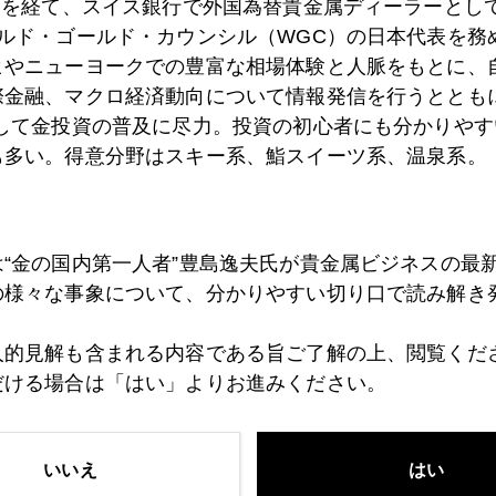
）を経て、スイス銀行で外国為替貴金属ディーラーとして
ールド・ゴールド・カウンシル（WGC）の日本代表を務
ヒやニューヨークでの豊富な相場体験と人脈をもとに、
7日
金の落下傘 一日在職で３４億円の退職金もらえる仕
際金融、マクロ経済動向について情報発信を行うとともに
として金投資の普及に尽力。投資の初心者にも分かりやす
も多い。得意分野はスキー系、鮨スイーツ系、温泉系。
6日
米中領土問題はサイバー
は“金の国内第一人者”豊島逸夫氏が貴金属ビジネスの最
5日
経済危機下の資産防衛―円は安全？
の様々な事象について、分かりやすい切り口で読み解き
人的見解も含まれる内容である旨ご了解の上、閲覧くだ
2日
IMFが入り「おかずが減った」韓国
だける場合は「はい」よりお進みください。
いいえ
はい
1日
ロムニー氏は反中