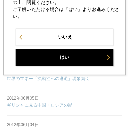
の上、閲覧ください。
ご了解いただける場合は「はい」よりお進みくださ
い。
2012年06月08日
金市場ドキュメント 激動の一日
いいえ
2012年06月07日
「流動性の罠」で薄れるシラカワ・プット効果
はい
2012年06月06日
世界のマネー「流動性への逃避」現象続く
2012年06月05日
ギリシャに見る中国・ロシアの影
2012年06月04日