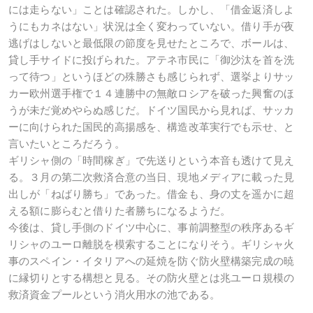
には走らない」ことは確認された。しかし、「借金返済しよ
うにもカネはない」状況は全く変わっていない。借り手が夜
逃げはしないと最低限の節度を見せたところで、ボールは、
貸し手サイドに投げられた。アテネ市民に「御沙汰を首を洗
って待つ」というほどの殊勝さも感じられず、選挙よりサッ
カー欧州選手権で１４連勝中の無敵ロシアを破った興奮のほ
うが未だ覚めやらぬ感じだ。ドイツ国民から見れば、サッカ
ーに向けられた国民的高揚感を、構造改革実行でも示せ、と
言いたいところだろう。
ギリシャ側の「時間稼ぎ」で先送りという本音も透けて見え
る。３月の第二次救済合意の当日、現地メディアに載った見
出しが「ねばり勝ち」であった。借金も、身の丈を遥かに超
える額に膨らむと借りた者勝ちになるようだ。
今後は、貸し手側のドイツ中心に、事前調整型の秩序あるギ
リシャのユーロ離脱を模索することになりそう。ギリシャ火
事のスペイン・イタリアへの延焼を防ぐ防火壁構築完成の暁
に縁切りとする構想と見る。その防火壁とは兆ユーロ規模の
救済資金プールという消火用水の池である。