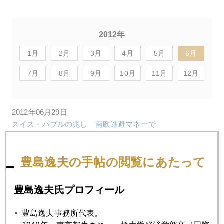
2012年
1月
2月
3月
4月
5月
6月
7月
8月
9月
10月
11月
12月
2012年06月29日
スイス・バブルの兆し 南欧逃避マネーで
2012年06月27日
豊島逸夫の手帖の閲覧にあたって
ドイツ格下げ、トリプルＡは絶滅危惧種
豊島逸夫氏プロフィール
2012年06月26日
豊島逸夫事務所代表。
政局混迷でも買われる円