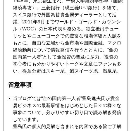
1948年、東京都生まれ。一橋大学経済学部卒（国際
経済専攻）。三菱銀行（現三菱UFJ銀行）を経て、
スイス銀行で外国為替貴金属ディーラーとして活
2012年06月22日
躍。2011年9月までワールド・ゴールド・カウンシ
個人でもプロに勝てる金市場
ル（WGC）の日本代表を務める。独立後はチュー
リッヒやニューヨークでの豊富な相場体験と人脈を
2012年06月21日
もとに、自由な立場から金市場や国際金融、マクロ
スペイン国債を買う人たち
経済動向について情報発信を行うとともに、“金の
国内第一人者”として金投資の普及に尽力。投資の
初心者にも分かりやすいトークや文章にファンも多
2012年06月19日
い。得意分野はスキー系、鮨スイーツ系、温泉系。
アテネが横須賀化する日
留意事項
2012年06月18日
当ブログでは“金の国内第一人者”豊島逸夫氏が貴金
「夜逃げはせず」ギリシャの選択
属ビジネスの最新事情をはじめとした日々の様々な
事象について、分かりやすい切り口で読み解き発信
しています。
2012年06月11日
豊島氏の個人的見解も含まれる内容である旨ご了解
身構えていた市場が暫時安堵