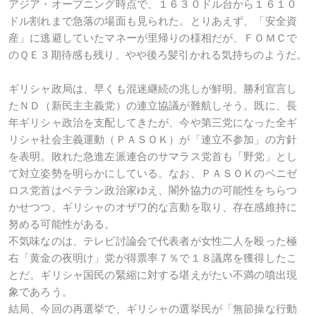
アジア・オープニング時点で、１６３０ドル台から１６１０
ドル割れまで急落の場面も見られた。とりあえず、「安全資
産」に逃避していたマネーが里帰りの様相だが、ＦＯＭＣで
のＱＥ３期待感も残り、やや後ろ髪引かれる気持ちのようだ。
ギリシャ政局は、早くも混迷継続の兆しが鮮明。勝利宣言し
たＮＤ（新民主主義党）の連立協議が難航しそう。既に、長
年ギリシャ政治を支配してきたが、今や第三党になった全ギ
リシャ社会主義運動（ＰＡＳＯＫ）が「連立不参加」の方針
を表明。敗れた急進左派連合のサマラス党首も「野党」とし
て対立姿勢を明らかにしている。なお、ＰＡＳＯＫのベニゼ
ロス党首はベテラン政治家ゆえ、閣外協力の可能性をちらつ
かせつつ、ギリシャのオザワ的な言動を取り、存在感維持に
努める可能性がある。
不気味なのは、テレビ討論会で代表者が女性二人を殴った極
右「黄金の夜明け」党が得票率７％で１８議席を獲得したこ
とだ。ギリシャ国民の緊縮に対する堪えがたい不満の噴出現
象であろう。
結局、今回の再選挙で、ギリシャの選挙民が「無節操な行動