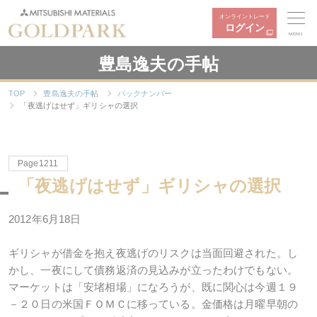
オンライントレード
ログイン
MENU
豊島逸夫の手帖
TOP
豊島逸夫の手帖
バックナンバー
「夜逃げはせず」ギリシャの選択
Page1211
「夜逃げはせず」ギリシャの選択
2012年6月18日
ギリシャが借金を抱え夜逃げのリスクは当面回避された。し
かし、一夜にして債務返済の見込みが立ったわけでもない。
マーケットは「安堵相場」になろうが、既に関心は今週１９
－２０日の米国ＦＯＭＣに移っている。金価格は月曜早朝の