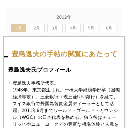
2012年
1月
2月
3月
4月
5月
6月
7月
8月
9月
10月
11月
12月
豊島逸夫の手帖の閲覧にあたって
2012年01月31日
アテネで聞く市民の本音
豊島逸夫氏プロフィール
豊島逸夫事務所代表。
2012年01月30日
1948年、東京都生まれ。一橋大学経済学部卒（国際
リスボンで聞く 日本への警鐘
経済専攻）。三菱銀行（現三菱UFJ銀行）を経て、
スイス銀行で外国為替貴金属ディーラーとして活
躍。2011年9月までワールド・ゴールド・カウンシ
2012年01月27日
ル（WGC）の日本代表を務める。独立後はチュー
リスボンにて
リッヒやニューヨークでの豊富な相場体験と人脈を