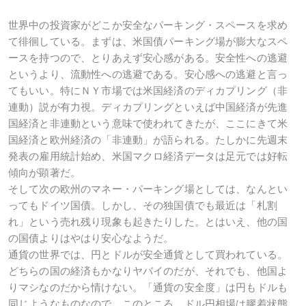
世界中の投資家がどこか安全なパーキング・スペースを求め
て徘徊している。まずは、米国債パーキング場が膨大なスペ
ースを持つので、とりあえず安心感がある。安全性への逃避
というより、流動性への逃避である。安心感への逃避と言っ
てもいい。特にＮＹ市場では米国経済のディカプリング（非
連動）説が有力視。ディカプリングといえば中国経済が先進
国経済と非連動という意味で使われてきたが、ここにきて米
国経済と欧州経済の「非連動」が語られる。たしかに先週末
発表の雇用統計始め、米国マクロ経済データは足元では好転
傾向が顕著だ。
そして次の欧州のマネー・パーキング場としては、なんとい
ってもドイツ国債。しかし、その独国債でも最近は「札割
れ」という売れ残り現象も起きたりした。とはいえ、他の国
の国債よりはやはり安心なようだ。
通貨の世界では、円とドルが安全通貨として買われている。
どちらの国の経済もかなりヤバイのだが、それでも、他国よ
りマシなのだから情けない。「通貨の安全度」は円もドルも
同じようなものなので、このところ、ドル円相場は膠着状態