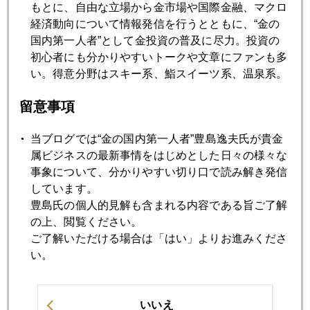
もとに、自由な立場から金市場や国際金融、マクロ
経済動向について情報発信を行うとともに、“金の
2012年01月26日
国内第一人者”として金投資の普及に尽力。投資の
金高騰あと3年、FRBのお墨付き
初心者にも分かりやすいトークや文章にファンも多
い。得意分野はスキー系、鮨スイーツ系、温泉系。
2012年01月24日
留意事項
ユーロ安で買われ、ユーロ高でも買われ
当ブログでは“金の国内第一人者”豊島逸夫氏が貴金
属ビジネスの最新事情をはじめとした日々の様々な
2012年01月23日
事象について、分かりやすい切り口で読み解き発信
もしFRB ゼロ金利2014年まで継続となれば
しています。
豊島氏の個人的見解も含まれる内容である旨ご了解
2012年01月20日
の上、閲覧ください。
現地で感じる新興国隙間風
ご了解いただける場合は「はい」よりお進みくださ
い。
2012年01月18日
世界的金融緩和と欧州危機のせめぎ合い
いいえ