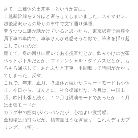
さて、三連休の出来事。というか告白。
上越新幹線を２分ほど遅らせてしまいました。スイマセン。
越後湯沢からの帰りの車中で文字通り爆睡。
夢うつつに誰か話かけていると思ったら、東京駅着で乗客全
員下車の車内で、車掌さんが迷惑そうな顔で、筆者を揺り起
こしていたのだ。
慌てて、身の回りに置いてある携帯だとか、飲みかけのお茶
ペットボトルだとか、フィナンシャル・タイムズだとか、も
ろもろ回収して、あたふたと下車。手間取って時間がかかっ
てしまった。反省。
これで、年末、正月、３連休と続いたスキー・モードも小休
止。今日から、ほんとに、社会復帰だな。今月は、中国出
張、欧州出張と続く。１２月は講演モードであったが、１月
は出張モードだ。
カラダ中の筋肉がパンパンだが、心地よい疲労感。
金相場は頭打ちだが、積雪量はうなぎ登り。これもディカプ
リング。（笑）。