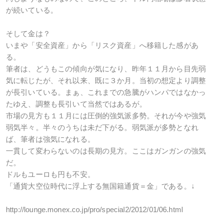
が続いている。
そして金は？
いまや「安全資産」から「リスク資産」へ移籍した感があ
る。
筆者は、どうもこの傾向が気になり、昨年１１月から目先弱
気に転じたが、それ以来、既に３か月。当初の想定より調整
が長引いている。まぁ、これまでの急騰がハンパではなかっ
たゆえ、調整も長引いて当然ではあるが。
市場の見方も１１月には圧倒的強気派多勢。それが今や強気
弱気半々。半々のうちは未だ下がる。弱気派が多勢となれ
ば、筆者は強気になれる。
一貫して変わらないのは長期の見方。ここはガンガンの強気
だ。
ドルもユーロも円も不安。
「通貨大空位時代に浮上する無国籍通貨＝金」である。↓
http://lounge.monex.co.jp/pro/special2/2012/01/06.html