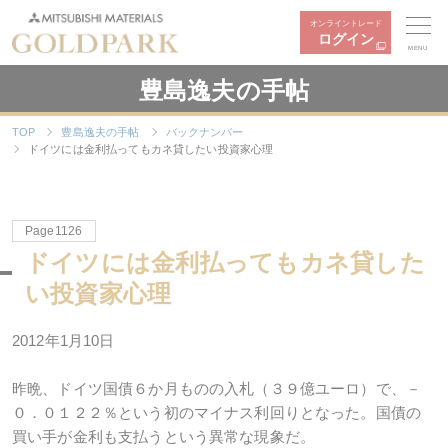
オンライントレード
ログイン
MENU
豊島逸夫の手帖
TOP
豊島逸夫の手帖
バックナンバー
ドイツには金利払ってもカネ貸したい投資家心理
Page1126
ドイツには金利払ってもカネ貸した
い投資家心理
2012年1月10日
昨晩、ドイツ国債６か月ものの入札（３９億ユーロ）で、－
０．０１２２％という初のマイナス利回りとなった。国債の
買い手が金利も支払うという異常な現象だ。