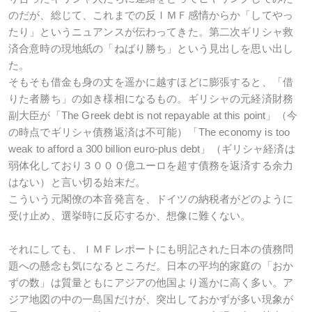
のだが、総じて、これまでの反ＩＭＦ感情からか「してやっ
たり」というニュアンスが伝わってきた。第二次ギリシャ救
済合意時の現地紙の「ねばり勝ち」という見出しを思い出し
た。
そもそも借金も身の丈を遥かに越すほどに膨張すると、「借
りた者勝ち」の如き様相になるもの。ギリシャの元経済財務
副大臣が「The Greek debt is not repayable at this point」（今
の時点でギリシャ債務返済は不可能）「The economy is too
weak to afford a 300 billion euro-plus debt」（ギリシャ経済は
弱体化しており３０００億ユーロを超す債務を返済する余力
はない）と言い切る始末だ。
こういう元閣僚の本音発言を、ドイツの納税者がどのように
受け止め、選挙時に反応するか、想像に難くない。
それにしても、ＩＭＦレポートにも明記された日本の債務問
題への懸念も気になるところだ。日本の平均的家庭の「おか
ずの数」は質量ともにアジアの他国より遥かに高く多い。ア
ジア地図の中の一島国だけが、突出しておかずが多い現象が