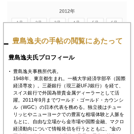
2012年
1月
2月
3月
4月
5月
6月
7月
8月
9月
10月
11月
12月
豊島逸夫の手帖の閲覧にあたって
豊島逸夫氏プロフィール
2012年10月31日
サンディに飛ばされた日銀
豊島逸夫事務所代表。
1948年、東京都生まれ。一橋大学経済学部卒（国際
2012年10月30日
経済専攻）。三菱銀行（現三菱UFJ銀行）を経て、
もし東証が48時間休場になったら
スイス銀行で外国為替貴金属ディーラーとして活
躍。2011年9月までワールド・ゴールド・カウンシ
ル（WGC）の日本代表を務める。独立後はチュー
2012年10月26日
リッヒやニューヨークでの豊富な相場体験と人脈を
粘土細工の尖閣模型、「日中冷戦時代」の兆し
もとに、自由な立場から金市場や国際金融、マクロ
経済動向について情報発信を行うとともに、“金の