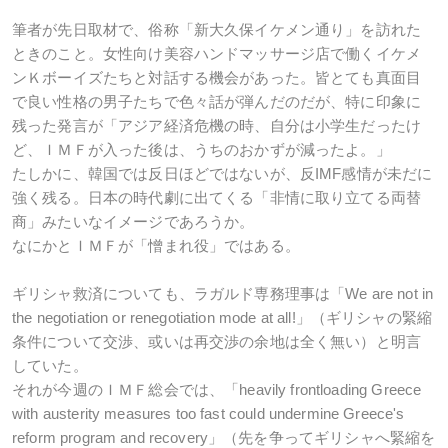
筆者が先日取材で、俗称「新大久保イケメン通り」を訪れた
ときのこと。女性向け美容ハンドマッサージ店で働くイケメ
ンＫボーイズたちと対話する機会があった。皆とても真面目
で良い性格の男子たちで色々話が弾んだのだが、特に印象に
残った発言が「アジア経済危機の時、自分は小学生だったけ
ど、ＩＭＦが入った後は、うちのおかずが減ったよ。」
たしかに、韓国では反日ほどではないが、反IMF感情が未だに
強く残る。日本の時代劇に出てくる「非情に取り立てる両替
商」みたいなイメージであろうか。
なにかとＩＭＦが「憎まれ役」ではある。
ギリシャ救済についても、ラガルド専務理事は「We are not in
the negotiation or renegotiation mode at all!」（ギリシャの緊縮
条件について交渉、或いは再交渉の余地は全く無い）と明言
していた。
それが今週のＩＭＦ総会では、「heavily frontloading Greece
with austerity measures too fast could undermine Greece's
reform program and recovery」（先を争ってギリシャへ緊縮を