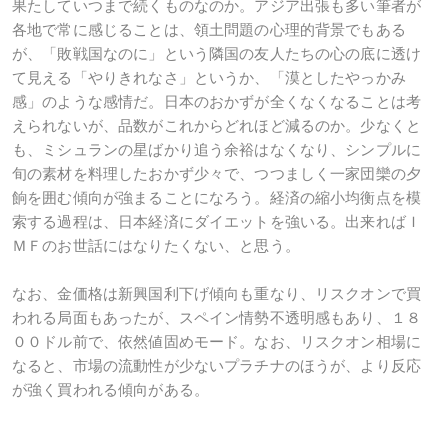
果たしていつまで続くものなのか。アジア出張も多い筆者が
各地で常に感じることは、領土問題の心理的背景でもある
が、「敗戦国なのに」という隣国の友人たちの心の底に透け
て見える「やりきれなさ」というか、「漠としたやっかみ
感」のような感情だ。日本のおかずが全くなくなることは考
えられないが、品数がこれからどれほど減るのか。少なくと
も、ミシュランの星ばかり追う余裕はなくなり、シンプルに
旬の素材を料理したおかず少々で、つつましく一家団欒の夕
餉を囲む傾向が強まることになろう。経済の縮小均衡点を模
索する過程は、日本経済にダイエットを強いる。出来ればＩ
ＭＦのお世話にはなりたくない、と思う。
なお、金価格は新興国利下げ傾向も重なり、リスクオンで買
われる局面もあったが、スペイン情勢不透明感もあり、１８
００ドル前で、依然値固めモード。なお、リスクオン相場に
なると、市場の流動性が少ないプラチナのほうが、より反応
が強く買われる傾向がある。