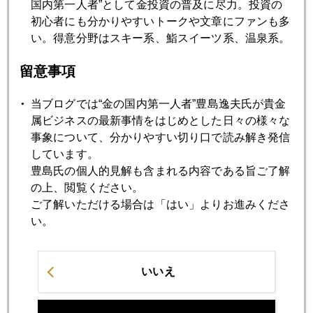
国内第一人者”として金投資の普及に尽力。投資の
2012年10月25日
初心者にも分かりやすいトークや文章にファンも多
バーナンキの去就
い。得意分野はスキー系、鮨スイーツ系、温泉系。
留意事項
2012年10月24日
金下落続く
当ブログでは“金の国内第一人者”豊島逸夫氏が貴金
属ビジネスの最新事情をはじめとした日々の様々な
事象について、分かりやすい切り口で読み解き発信
2012年10月23日
しています。
4インチ画面上の「仁義なき戦い」
豊島氏の個人的見解も含まれる内容である旨ご了解
の上、閲覧ください。
ご了解いただける場合は「はい」よりお進みくださ
2012年10月22日
い。
緊縮デモ、ロンドンに飛び火
いいえ
2012年10月19日
中国経済7.4%へ減速、商品市場への影響は？