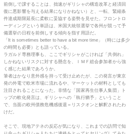
前倒しで課することは、拙速がギリシャの構造改革と経済回
復に悪影響を与える結果になりかねない）と、一転、緊縮条
件達成期限延長に柔軟に妥協する姿勢を見せた。フロントロ
ーディングという単語は、米国大統領選挙で各州が競って予
備選挙の日程を前倒しする傾向を指す用語だ。
「It is sometimes better to have a bit more time」（時には多少
の時間も必要）とも語っている。
ラガルド専務理事も、ここでギリシャがこければ「共倒れ」
しかねないリスクに対する懸念を、ＩＭＦ総会参加者から強
く感じた結果であろうか。
筆者はかなり意外感を持って受け止めたが、この発言が東京
発の外電で欧米市場に流れるや、マーケットの材料としても
注目されることになった。非情な「国家再生仕事人集団」ト
ップの軟化発言は、ギリシャへの「執行猶予」ということ
で、当面の欧州債務危機感後退＝リスクオンと解釈されたわ
けだ。
そこで、現地アテネの反応が気になり、これまでの訪問で知
り合ったギリシャ人たちに連絡をとってヒヤリングしてみた