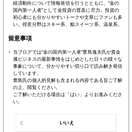
経済動向について情報発信を行うとともに、“金の
国内第一人者”として金投資の普及に尽力。投資の
2012年11月27日
初心者にも分かりやすいトークや文章にファンも多
尖閣が消えた 中国パスポート記載地図
い。得意分野はスキー系、鮨スイーツ系、温泉系。
留意事項
2012年11月26日
金、プラチナ急騰
当ブログでは“金の国内第一人者”豊島逸夫氏が貴金
属ビジネスの最新事情をはじめとした日々の様々な
事象について、分かりやすい切り口で読み解き発信
2012年11月22日
しています。
ドバイ行き機上ネットでブログ更新
豊島氏の個人的見解も含まれる内容である旨ご了解
の上、閲覧ください。
ご了解いただける場合は「はい」よりお進みくださ
2012年11月21日
い。
安倍金高 加速する元官僚の金買い
いいえ
2012年11月20日
オニール氏 潮目は円安に変わった