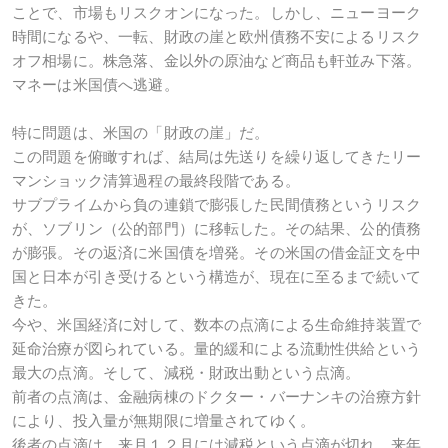
ことで、市場もリスクオンになった。しかし、ニューヨーク
時間になるや、一転、財政の崖と欧州債務不安によるリスク
オフ相場に。株急落、金以外の原油など商品も軒並み下落。
マネーは米国債へ逃避。
特に問題は、米国の「財政の崖」だ。
この問題を俯瞰すれば、結局は先送りを繰り返してきたリー
マンショック清算過程の最終段階である。
サブプライムから負の連鎖で膨張した民間債務というリスク
が、ソブリン（公的部門）に移転した。その結果、公的債務
が膨張。その返済に米国債を増発。その米国の借金証文を中
国と日本が引き受けるという構造が、現在に至るまで続いて
きた。
今や、米国経済に対して、数本の点滴による生命維持装置で
延命治療が図られている。量的緩和による流動性供給という
最大の点滴。そして、減税・財政出動という点滴。
前者の点滴は、金融病棟のドクター・バーナンキの治療方針
により、投入量が無期限に増量されてゆく。
後者の点滴は、来月１２月には減税という点滴が切れ、来年