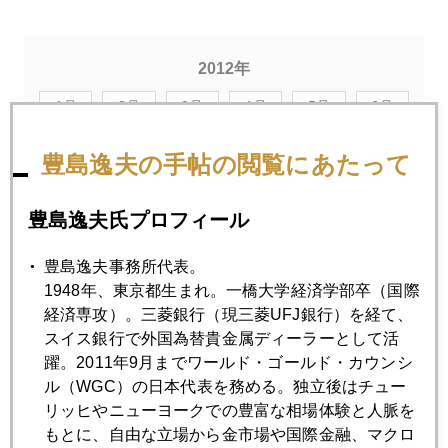
2012年
1月
2月
3月
4月
5月
6月
7月
8月
9月
10月
11月
12月
豊島逸夫の手帖の閲覧にあたって
豊島逸夫氏プロフィール
2012年11月30日
ファンドの円安陽動作戦に気をつけよう
豊島逸夫事務所代表。
1948年、東京都生まれ。一橋大学経済学部卒（国際
経済専攻）。三菱銀行（現三菱UFJ銀行）を経て、
2012年11月29日
スイス銀行で外国為替貴金属ディーラーとして活
中国二人っ子政策へ転換の兆し
躍。2011年9月までワールド・ゴールド・カウンシ
ル（WGC）の日本代表を務める。独立後はチュー
2012年11月28日
リッヒやニューヨークでの豊富な相場体験と人脈を
中東で金が売れるワケ
もとに、自由な立場から金市場や国際金融、マクロ