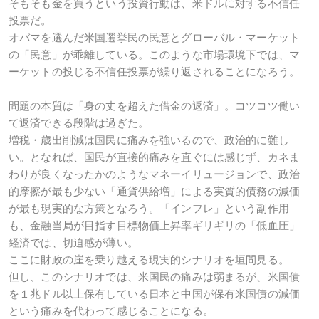
そもそも金を買うという投資行動は、米ドルに対する不信任
投票だ。
オバマを選んだ米国選挙民の民意とグローバル・マーケット
の「民意」が乖離している。このような市場環境下では、マ
ーケットの投じる不信任投票が繰り返されることになろう。
問題の本質は「身の丈を超えた借金の返済」。コツコツ働い
て返済できる段階は過ぎた。
増税・歳出削減は国民に痛みを強いるので、政治的に難し
い。となれば、国民が直接的痛みを直ぐには感じず、カネま
わりが良くなったかのようなマネーイリュージョンで、政治
的摩擦が最も少ない「通貨供給増」による実質的債務の減価
が最も現実的な方策となろう。「インフレ」という副作用
も、金融当局が目指す目標物価上昇率ギリギリの「低血圧」
経済では、切迫感が薄い。
ここに財政の崖を乗り越える現実的シナリオを垣間見る。
但し、このシナリオでは、米国民の痛みは弱まるが、米国債
を１兆ドル以上保有している日本と中国が保有米国債の減価
という痛みを代わって感じることになる。