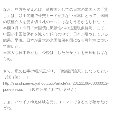
なお、見方を変えれば、債権国としての日本の米国への「貸
し」は、領土問題で外交カードが少ない日本にとって、米国
の積極介入を促す切り札の一つにはなりうるかもしれない。
本欄９月１９日「米国債に流動性への逃避現象鮮明」にて、
中国が米国債保有を減らす傾向の中で、日本が増やしている
結果、早晩、日本が最大の米国債保有国になる可能性につい
て書いた。
日本人も日本政府も、今後は「したたかさ」を発揮せねばな
らぬ。
さて、私の仕事の幅が広がり、「離婚評論家」になったとい
う話（笑）。↓
http://zasshi.news.yahoo.co.jp/article?a=20121106-00000012-
pseven-soci （現在公開されていません）
まぁ、バツイチゆえ体験を元にコメントできるのは確かだけ
どね。