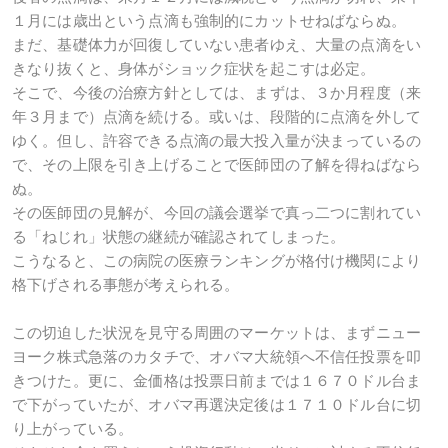
１月には歳出という点滴も強制的にカットせねばならぬ。
まだ、基礎体力が回復していない患者ゆえ、大量の点滴をい
きなり抜くと、身体がショック症状を起こすは必定。
そこで、今後の治療方針としては、まずは、３か月程度（来
年３月まで）点滴を続ける。或いは、段階的に点滴を外して
ゆく。但し、許容できる点滴の最大投入量が決まっているの
で、その上限を引き上げることで医師団の了解を得ねばなら
ぬ。
その医師団の見解が、今回の議会選挙で真っ二つに割れてい
る「ねじれ」状態の継続が確認されてしまった。
こうなると、この病院の医療ランキングが格付け機関により
格下げされる事態が考えられる。
この切迫した状況を見守る周囲のマーケットは、まずニュー
ヨーク株式急落のカタチで、オバマ大統領へ不信任投票を叩
きつけた。更に、金価格は投票日前までは１６７０ドル台ま
で下がっていたが、オバマ再選決定後は１７１０ドル台に切
り上がっている。