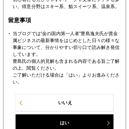
い。得意分野はスキー系、鮨スイーツ系、温泉系。
2012年08月24日
留意事項
投資も結婚も長期保有！
当ブログでは“金の国内第一人者”豊島逸夫氏が貴金
属ビジネスの最新事情をはじめとした日々の様々な
2012年08月23日
事象について、分かりやすい切り口で読み解き発信
FOMC声明の英文解釈講座
しています。
豊島氏の個人的見解も含まれる内容である旨ご了解
の上、閲覧ください。
2012年08月22日
ご了解いただける場合は「はい」よりお進みくださ
消費税増税で金が儲かるってホント？
い。
2012年08月21日
いいえ
有明の月を待ち出でつるかな
はい
2012年08月20日