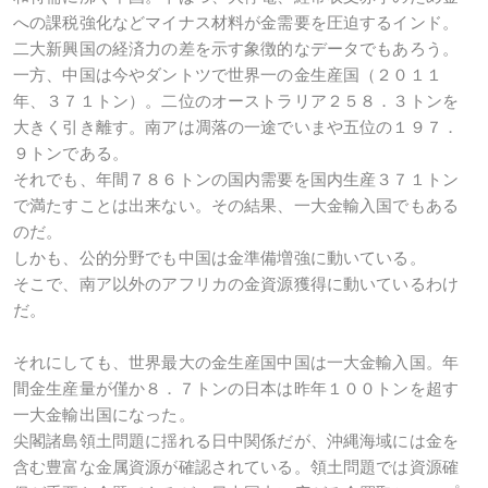
への課税強化などマイナス材料が金需要を圧迫するインド。
二大新興国の経済力の差を示す象徴的なデータでもあろう。
一方、中国は今やダントツで世界一の金生産国（２０１１
年、３７１トン）。二位のオーストラリア２５８．３トンを
大きく引き離す。南アは凋落の一途でいまや五位の１９７．
９トンである。
それでも、年間７８６トンの国内需要を国内生産３７１トン
で満たすことは出来ない。その結果、一大金輸入国でもある
のだ。
しかも、公的分野でも中国は金準備増強に動いている。
そこで、南ア以外のアフリカの金資源獲得に動いているわけ
だ。
それにしても、世界最大の金生産国中国は一大金輸入国。年
間金生産量が僅か８．７トンの日本は昨年１００トンを超す
一大金輸出国になった。
尖閣諸島領土問題に揺れる日中関係だが、沖縄海域には金を
含む豊富な金属資源が確認されている。領土問題では資源確