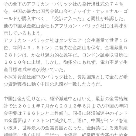
その傘下のアフリカン・バリック社の発行済株式の７４％
を、中国の最大の国営金鉱山会社チャイナ・ナショナル・ゴ
ールドが購入すべく、「交渉に入った」と両社が確認した。
他の中国系金鉱山会社もアフリカン・バリック社には興味を
示しているもよう。
アフリカン・バリック社はタンザニア（金生産量で世界１５
位、年間４９．６トン）に有力な金鉱山を保有。金埋蔵量５
２８トンは、かなり魅力的な数字だ。ロンドン証券取引所に
２０１０年に上場。しかし、御多分にもれず、電力不足で生
産目標達成未達が続いていた。
不採算資産圧縮中のバリック社と、長期国策として金など希
少資源獲得に動く中国の思惑が一致したようだ。
中国は金が足りない。経済減速中とはいえ、最新の金需給統
計では２０１１年７月から２０１２年６月までの中国の年間
金需要は７８６トンと上昇傾向。同様に経済減速中のインド
の金需要は７７３トンに減少して、遂に、中国がインドを追
い抜き、世界最大の金需要国となった。金解禁による規制緩
和特需に沸く中国。干ばつ、大停電、経常収支赤字のため金