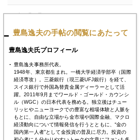
2012年08月31日
いよいよ秋相場入り
豊島逸夫の手帖の閲覧にあたって
2012年08月30日
豊島逸夫氏プロフィール
金市場資金流入続いている証拠
豊島逸夫事務所代表。
1948年、東京都生まれ。一橋大学経済学部卒（国際
2012年08月29日
経済専攻）。三菱銀行（現三菱UFJ銀行）を経て、
米共和党、金本位制導入へ動く
スイス銀行で外国為替貴金属ディーラーとして活
躍。2011年9月までワールド・ゴールド・カウンシ
2012年08月28日
ル（WGC）の日本代表を務める。独立後はチュー
日中領土問題のテール・リスク
リッヒやニューヨークでの豊富な相場体験と人脈を
もとに、自由な立場から金市場や国際金融、マクロ
経済動向について情報発信を行うとともに、“金の
2012年08月27日
国内第一人者”として金投資の普及に尽力。投資の
現地で感じた領土問題
初心者にも分かりやすいトークや文章にファンも多