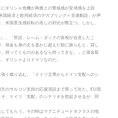
月にギリシャ危機が再燃との警戒感が安堵感を上回
米国経済と欧州経済のデカプリング＝非連動説」が声
ン、米国景況感好転の兆しの対比が際立つ。しかし、
ち」。「所詮、レ―ム・ダックの首相が合意したこ
が、借金も身の丈を遥かに超えた額に膨らむと、貸し
か。持ってくものがあるなら持ってきな。」と借金取
は、ギリシャよりドイツなのだ。
に強く織り込む。「ドイツ主導からドイツ支配へのシ
方のサルコジ支持の応援演説まで買って出た。EU団
こそ、ドイツ「支配」のシナリオを想起させるが、同
出してもらう。その時はマグニチュード８クラスの地