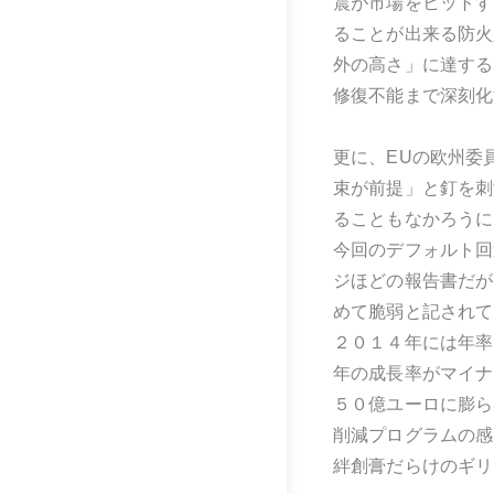
震が市場をヒットす
ることが出来る防火
外の高さ」に達する
修復不能まで深刻化
更に、EUの欧州委
束が前提」と釘を刺
ることもなかろうに
今回のデフォルト回
ジほどの報告書だが
めて脆弱と記されて
２０１４年には年率
年の成長率がマイナ
５０億ユーロに膨ら
削減プログラムの感
絆創膏だらけのギリ