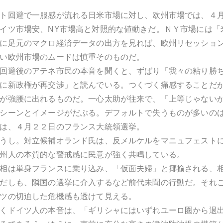
ト回避で一服感が流れる日米市場に対し、欧州市場では、４
イツ市場安、NY市場高と対照的な値動きだ。ＮＹ市場には「
に足元のマクロ経済データの出方を見れば、欧州リセッショ
い欧州市場のムードは慎重そのものだ。
回避後のアテネ市民の本音を聞くと、ずばり「我々の粘り勝
に新政権が再交渉」と読んでいる。つくづく痛感することだ
が強腰に出れるものだ。一心太助が往来で、「上等じゃない
シーンとイメージがだぶる。デフォルトで失うものが多いの
は、４月２２日のフランス大統領選挙。
うし。対立候補オランド氏は、反メルケルをマニュフェスト
州人の本質的な警戒感に民意が強く共鳴している。
相は単身フランスに乗り込み、「仮面夫婦」と揶揄される、相
だしも、隣国の選挙に介入するなど前代未聞の行動だ。それ
ツの切迫した危機感も透けて見える。
くドイツ人の本音は、「ギリシャにはいずれユーロ圏から退