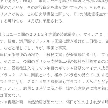
るであろう。ゆえに、事前に充分な高さの津波防波堤の構築
壁のことだが、その建設資金を誰が負担するのか。そもそも
リスクがある。この防火壁構築に関して、EUの財政優等生オ
する可能性も、４月頃に予想される。
員会はユーロ圏の２０１２年実質経済成長率が、マイナス０．
す。折角、瀬戸際でデフォルト回避に漕ぎ着けた二日後に、
、などと感じてしまうが、事実は事実。
避に至る最後の過程で、「極秘文書」が会議場に出回り、フ
、そこには、今回のギリシャ支援第二弾の規模を計算するの
いた。景気後退入りして５年目のギリシャ経済のマイナス成
プラス２．３％に回復という、極めてバラ色の見立てに対す
ス１％になり、２０１４年の成長率もプラス１．３％にとど
む」という。結局１３時間に及ぶ長丁場で合意到達に漕ぎ着
は否めない。
シャ再建計画。自然治癒は望めない。傷口が生のまま剥がす