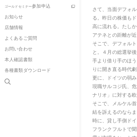
参加申込
ゴールドセミナー
さて、当面デフォル
お知らせ
る。昨日の株価もド
高に流れる。たしか
店舗情報
アテネとの距離が近
よくあるご質問
そこで、デフォルト
お問い合わせ
と。４月の総選挙後
本人確認書類
手より借り手のほう
りに開き直る時代劇
各種書類ダウンロード
更に、ドイツの弱み
現職サルコジ氏、危
ナリオ」に対する欧
そこで、メルケル首
結を訴えるのならま
時に、貸し手側ドイ
フランクフルトで聞