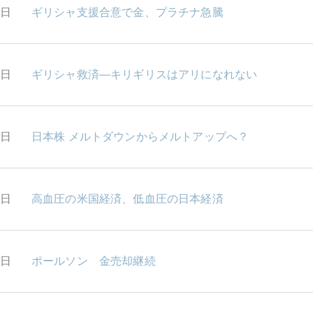
2日
ギリシャ支援合意で金、プラチナ急騰
0日
ギリシャ救済―キリギリスはアリになれない
7日
日本株 メルトダウンからメルトアップへ？
6日
高血圧の米国経済、低血圧の日本経済
5日
ポールソン 金売却継続