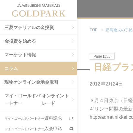
三菱マテリアルの金投資
TOP
豊島逸夫の手帖
金投資を始める
マーケット情報
Page1155
日経プラ
コラム
現物
オンライン金地金取引
2012年2月24日
マイ・ゴールドパ
オンライント
３月４日東京（日経
ートナー
レード
ギリシャ問題の最新
http://adnet.nikkei.c
資料請求
マイ・ゴールドパートナー
入会申込
マイ・ゴールドパートナー