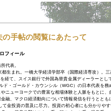
夫の手帖の閲覧にあたって
ロフィール
務所代表。
東京都生まれ。一橋大学経済学部卒（国際経済専攻）。
広場はデモ隊衝突の場であるが、芝生には大型犬の野良犬が
）を経て、スイス銀行で外国為替貴金属ディーラーとして
の餌も切れたときがギリシャ経済の臨界点か。
ールド・ゴールド・カウンシル（WGC）の日本代表を務
ヒやニューヨークでの豊富な相場体験と人脈をもとに、
際金融、マクロ経済動向について情報発信を行うとともに
として金投資の普及に尽力。投資の初心者にも分かりやす