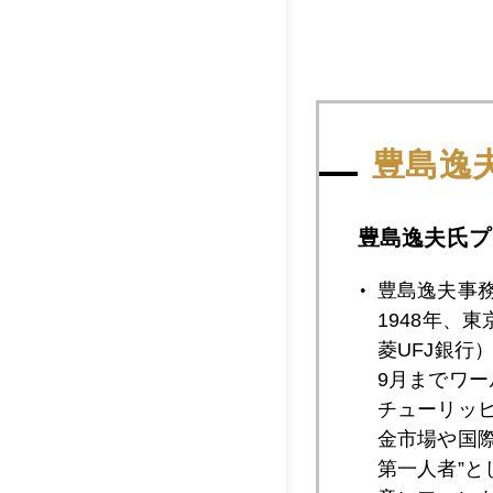
豊島逸
豊島逸夫氏プ
豊島逸夫事
1948年、
国会前のシンタグマ
菱UFJ銀行
ありつくようだ。こ
9月までワ
チューリッ
金市場や国
第一人者”