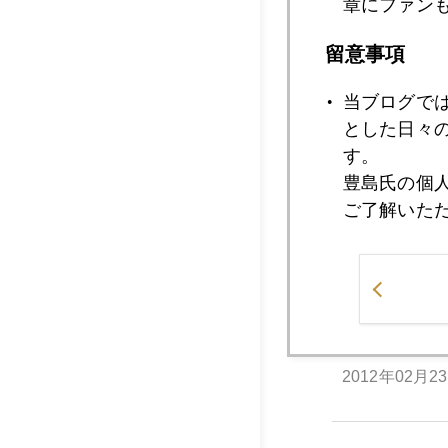
章にファン
2012年
留意事項
当ブログで
2012年02月2
とした日々
す。
豊島氏の個
2012年02月2
ご了解いた
2012年02月2
2012年02月2