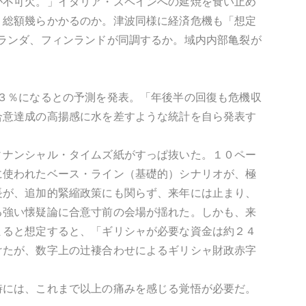
が不可欠。」イタリア・スペインへの延焼を食い止め
、総額幾らかかるのか。津波同様に経済危機も「想定
ランダ、フィンランドが同調するか。域内内部亀裂が
３％になるとの予測を発表。「年後半の回復も危機収
合意達成の高揚感に水を差すような統計を自ら発表す
ィナンシャル・タイムズ紙がすっぱ抜いた。１０ペー
に使われたベース・ライン（基礎的）シナリオが、極
長が、追加的緊縮政策にも関らず、来年には止まり、
る強い懐疑論に合意寸前の会場が揺れた。しかも、来
まると想定すると、「ギリシャが必要な資金は約２４
けたが、数字上の辻褄合わせによるギリシャ財政赤字
時には、これまで以上の痛みを感じる覚悟が必要だ。