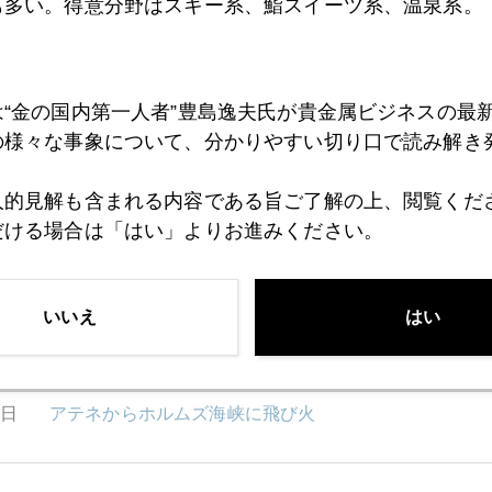
も多い。得意分野はスキー系、鮨スイーツ系、温泉系。
1月
2月
3月
4月
5月
6月
7月
は“金の国内第一人者”豊島逸夫氏が貴金属ビジネスの最
9日
中央銀行主導の相場展開
の様々な事象について、分かりやすい切り口で読み解き
人的見解も含まれる内容である旨ご了解の上、閲覧くだ
7日
年金運用最前線からのレポート
だける場合は「はい」よりお進みください。
4日
日経プラスワンセミナー開催
いいえ
はい
3日
アテネからホルムズ海峡に飛び火