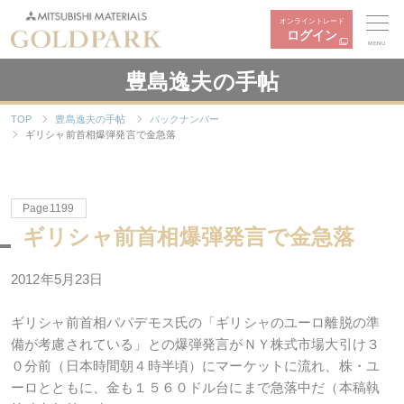
オンライントレード
ログイン
MENU
豊島逸夫の手帖
TOP
豊島逸夫の手帖
バックナンバー
ギリシャ前首相爆弾発言で金急落
Page1199
ギリシャ前首相爆弾発言で金急落
2012年5月23日
ギリシャ前首相パパデモス氏の「ギリシャのユーロ離脱の準
備が考慮されている」との爆弾発言がＮＹ株式市場大引け３
０分前（日本時間朝４時半頃）にマーケットに流れ、株・ユ
ーロとともに、金も１５６０ドル台にまで急落中だ（本稿執