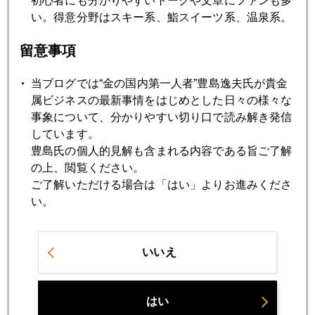
初心者にも分かりやすいトークや文章にファンも多
ギリシャで売られ、米国FOMCで買われ
い。得意分野はスキー系、鮨スイーツ系、温泉系。
留意事項
2012年05月16日
リーマン後に酷似するマネー変調
当ブログでは“金の国内第一人者”豊島逸夫氏が貴金
属ビジネスの最新事情をはじめとした日々の様々な
事象について、分かりやすい切り口で読み解き発信
2012年05月15日
しています。
投機筋を勢いづかせたJPモルガン
豊島氏の個人的見解も含まれる内容である旨ご了解
の上、閲覧ください。
2012年05月11日
ご了解いただける場合は「はい」よりお進みくださ
ＪＰモルガン巨額損失公表
い。
2012年05月09日
いいえ
ギリシャ ユーロ脱退観測で金価格１６００割れ
はい
2012年05月08日