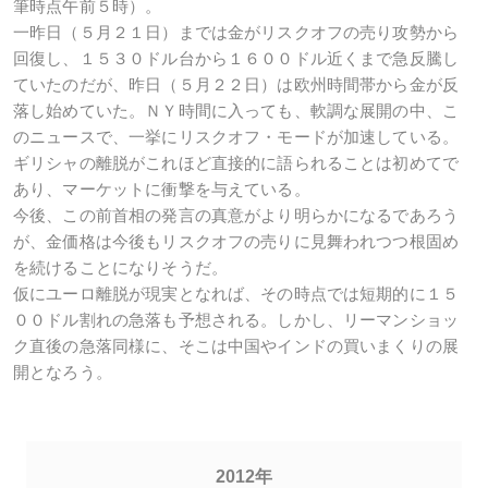
筆時点午前５時）。
一昨日（５月２１日）までは金がリスクオフの売り攻勢から
回復し、１５３０ドル台から１６００ドル近くまで急反騰し
ていたのだが、昨日（５月２２日）は欧州時間帯から金が反
落し始めていた。ＮＹ時間に入っても、軟調な展開の中、こ
のニュースで、一挙にリスクオフ・モードが加速している。
ギリシャの離脱がこれほど直接的に語られることは初めてで
あり、マーケットに衝撃を与えている。
今後、この前首相の発言の真意がより明らかになるであろう
が、金価格は今後もリスクオフの売りに見舞われつつ根固め
を続けることになりそうだ。
仮にユーロ離脱が現実となれば、その時点では短期的に１５
００ドル割れの急落も予想される。しかし、リーマンショッ
ク直後の急落同様に、そこは中国やインドの買いまくりの展
開となろう。
2012年