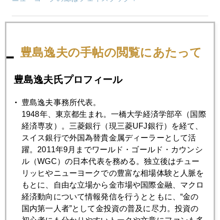
2012年05月23日
ギリシャ前首相爆弾発言で金急落
豊島逸夫の手帖の閲覧にあたって
2012年05月22日
豊島逸夫氏プロフィール
先週の金市場異変はなぜ起こったか
豊島逸夫事務所代表。
1948年、東京都生まれ。一橋大学経済学部卒（国際
2012年05月21日
経済専攻）。三菱銀行（現三菱UFJ銀行）を経て、
金メジャーが殺到する「金環」
スイス銀行で外国為替貴金属ディーラーとして活
躍。2011年9月までワールド・ゴールド・カウンシ
ル（WGC）の日本代表を務める。独立後はチュー
2012年05月18日
リッヒやニューヨークでの豊富な相場体験と人脈を
ギリシャの呪縛を脱して金急反発
もとに、自由な立場から金市場や国際金融、マクロ
経済動向について情報発信を行うとともに、“金の
国内第一人者”として金投資の普及に尽力。投資の
2012年05月17日